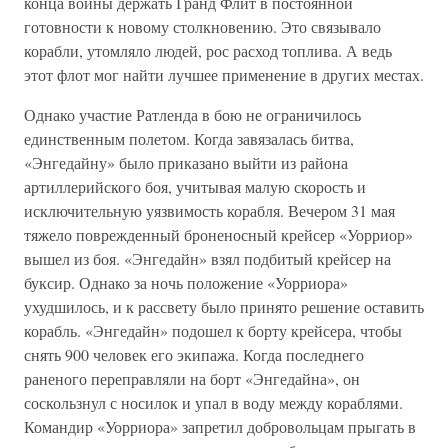
конца войны держать Гранд Флит в постоянной
готовности к новому столкновению. Это связывало
корабли, утомляло людей, рос расход топлива. А ведь
этот флот мог найти лучшее применение в других местах.
Однако участие Ратленда в бою не ограничилось
единственным полетом. Когда завязалась битва,
«Энгедайну» было приказано выйти из района
артиллерийского боя, учитывая малую скорость и
исключительную уязвимость корабля. Вечером 31 мая
тяжело поврежденный броненосный крейсер «Уорриор»
вышел из боя. «Энгедайн» взял подбитый крейсер на
буксир. Однако за ночь положение «Уорриора»
ухудшилось, и к рассвету было принято решение оставить
корабль. «Энгедайн» подошел к борту крейсера, чтобы
снять 900 человек его экипажа. Когда последнего
раненого переправляли на борт «Энгедайна», он
соскользнул с носилок и упал в воду между кораблями.
Командир «Уорриора» запретил добровольцам прыгать в