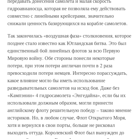
передавать донесения самолета и малая скорость
гидроавианосца, которая не позволяла ему действовать
совместно с линейными крейсерами, значительно
снижали ценность базирующихся на корабле самолетов.
Так закончилась «воздушная фаза» столкновения, которое
позднее стало известно как Ютландская битва. Это был
единственный бой линейных флотов за всю Первую
Мировую войну. Обе стороны понесли некоторые
потери, при этом потери англичан почти в 2 раза
превосходили потери немцев. Интересно порассуждать,
какое влияние могло бы иметь использование
разведывательных самолетов на исход боя. Даже без
«Кампэнии» 4 гидросамолета «Энгедайна», если бы их
использовали должным образом, могли принести
английскому флоту решительную победу – таково мнение
историков. Но, в любом случае, Флот Открытого Моря,
хотя и вернулся в свои порты, больше не рисковал
выходить оттуда. Королевский Флот был вынужден до