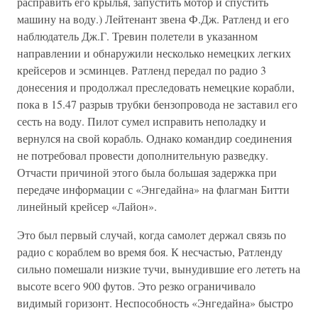
расправить его крылья, запустить мотор и спустить
машину на воду.) Лейтенант звена Ф.Дж. Ратленд и его
наблюдатель Дж.Г. Тревин полетели в указанном
направлении и обнаружили несколько немецких легких
крейсеров и эсминцев. Ратленд передал по радио 3
донесения и продолжал преследовать немецкие корабли,
пока в 15.47 разрыв трубки бензопровода не заставил его
сесть на воду. Пилот сумел исправить неполадку и
вернулся на свой корабль. Однако командир соединения
не потребовал провести дополнительную разведку.
Отчасти причиной этого была большая задержка при
передаче информации с «Энгедайна» на флагман Битти
линейный крейсер «Лайон».
Это был первый случай, когда самолет держал связь по
радио с кораблем во время боя. К несчастью, Ратленду
сильно помешали низкие тучи, вынудившие его лететь на
высоте всего 900 футов. Это резко ограничивало
видимый горизонт. Неспособность «Энгедайна» быстро