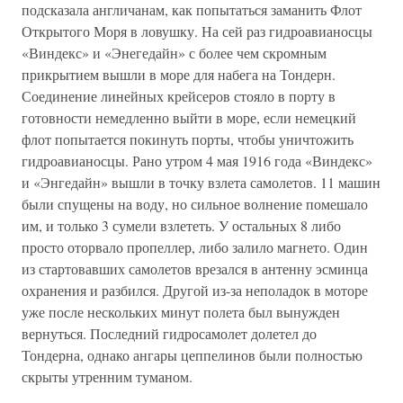
подсказала англичанам, как попытаться заманить Флот
Открытого Моря в ловушку. На сей раз гидроавианосцы
«Виндекс» и «Энегедайн» с более чем скромным
прикрытием вышли в море для набега на Тондерн.
Соединение линейных крейсеров стояло в порту в
готовности немедленно выйти в море, если немецкий
флот попытается покинуть порты, чтобы уничтожить
гидроавианосцы. Рано утром 4 мая 1916 года «Виндекс»
и «Энгедайн» вышли в точку взлета самолетов. 11 машин
были спущены на воду, но сильное волнение помешало
им, и только 3 сумели взлететь. У остальных 8 либо
просто оторвало пропеллер, либо залило магнето. Один
из стартовавших самолетов врезался в антенну эсминца
охранения и разбился. Другой из-за неполадок в моторе
уже после нескольких минут полета был вынужден
вернуться. Последний гидросамолет долетел до
Тондерна, однако ангары цеппелинов были полностью
скрыты утренним туманом.