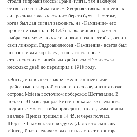
стояли гидроавианосцы Гранд Флита, там накануне
битвы стоял и «Кампэниа». Якорная стоянка линейных
сил располагалась у южного берега бухты. Поэтому,
когда был дан сигнал выходить, на «Кампэнии» его
просто не заметили. В 1.45 гидроавианосец наконец
выбрался в море, но уже слишком поздно, чтобы догнать
свои линкоры. Гидроавианосец «Кампээниа» всегда был
несчастливым кораблем, и он затонул после
столкновения с линейным крейсером «Глориес» за
несколько дней до перемирия в 1918 году.
«Энгедайн» вышел в море вместе с линейными
крейсерами с якорной стоянки этого соединения возле
острова Мэй на восточном побережье Шотландии. В
полдень 31 мая адмирал Битти приказал «Энгедайну»
поднять самолет, чтобы проверить, что за дымы видны
вдалеке. Приказ пришел в 14.45, и через полчаса
Шорт-184 находился в воздухе. (Для этого экипажу
«Энгедайна» следовало выкатить самолет из ангара,