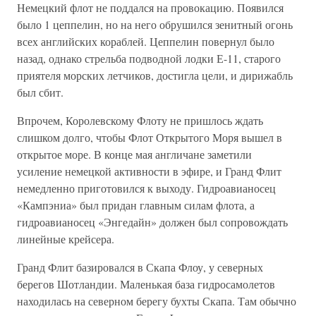
Немецкий флот не поддался на провокацию. Появился
было 1 цеппелин, но на него обрушился зенитный огонь
всех английских кораблей. Цеппелин повернул было
назад, однако стрельба подводной лодки Е-11, старого
приятеля морских летчиков, достигла цели, и дирижабль
был сбит.
Впрочем, Королевскому Флоту не пришлось ждать
слишком долго, чтобы Флот Открытого Моря вышел в
открытое море. В конце мая англичане заметили
усиление немецкой активности в эфире, и Гранд Флит
немедленно приготовился к выходу. Гидроавианосец
«Кампэниа» был придан главным силам флота, а
гидроавианосец «Энгедайн» должен был сопровождать
линейные крейсера.
Гранд Флит базировался в Скапа Флоу, у северных
берегов Шотландии. Маленькая база гидросамолетов
находилась на северном берегу бухты Скапа. Там обычно