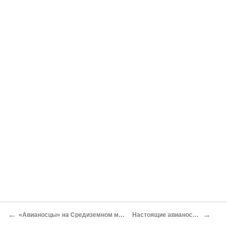
←
→
«Авианосцы» на Средиземном море
Настоящие авианосцы