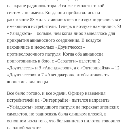
на экране радиолокатора. Эти же самолеты такой
системы не имели. Когда они приблизились на
расстояние 88 миль, с авианосцев в воздух поднялись все
имеющиеся истребители. Теперь в воздухе находились 53
«Уайлдкэта» – больше, чем когда-либо выделялось для
прикрытия авианосного соединения. В воздухе
находились и несколько «Доунтлессов»
противолодочного патруля. Когда оба авианосца
приготовились к бою, с «Саратоги» взлетели 2
«Доунтлесса» и 5 «Авенджеров», а с «Энтерпрайза» – 12
«Доунтлессов» и 7 «Авенджеров», чтобы атаковать
японские авианосцы.
Все было готово, и все ждали. Офицер наведения
истребителей на «Энтерпрайзе» пытался направить
«Уайлдкэты» воздушного патруля на перехват японских
самолетов, но радиосвязь была слишком плохой, в
основном из-за того, что большинство пилотов говорило
на одной частоте.