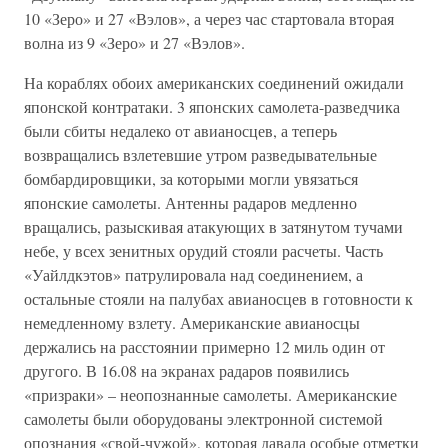
10 «Зеро» и 27 «Вэлов», а через час стартовала вторая
волна из 9 «Зеро» и 27 «Вэлов».
На кораблях обоих американских соединений ожидали
японской контратаки. 3 японских самолета-разведчика
были сбиты недалеко от авианосцев, а теперь
возвращались взлетевшие утром разведывательные
бомбардировщики, за которыми могли увязаться
японские самолеты. Антенны радаров медленно
вращались, разыскивая атакующих в затянутом тучами
небе, у всех зенитных орудий стояли расчеты. Часть
«Уайлдкэтов» патрулировала над соединением, а
остальные стояли на палубах авианосцев в готовности к
немедленному взлету. Американские авианосцы
держались на расстоянии примерно 12 миль один от
другого. В 16.08 на экранах радаров появились
«призраки» – неопознанные самолеты. Американские
самолеты были оборудованы электронной системой
опознания «свой-чужой», которая давала особые отметки