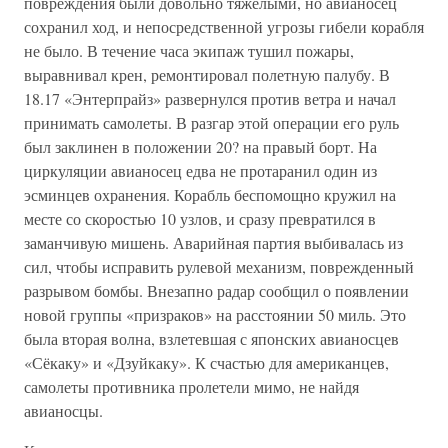
повреждения были довольно тяжелыми, но авианосец
сохранил ход, и непосредственной угрозы гибели корабля
не было. В течение часа экипаж тушил пожары,
выравнивал крен, ремонтировал полетную палубу. В
18.17 «Энтерпрайз» развернулся против ветра и начал
принимать самолеты. В разгар этой операции его руль
был заклинен в положении 20? на правый борт. На
циркуляции авианосец едва не протаранил один из
эсминцев охранения. Корабль беспомощно кружил на
месте со скоростью 10 узлов, и сразу превратился в
заманчивую мишень. Аварийная партия выбивалась из
сил, чтобы исправить рулевой механизм, поврежденный
разрывом бомбы. Внезапно радар сообщил о появлении
новой группы «призраков» на расстоянии 50 миль. Это
была вторая волна, взлетевшая с японских авианосцев
«Сёкаку» и «Дзуйкаку». К счастью для американцев,
самолеты противника пролетели мимо, не найдя
авианосцы.