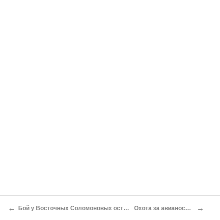
←
→
Бой у Восточных Соломоновых островов
Охота за авианосцами