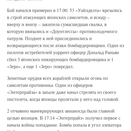
Бой начался примерно в 17.00. 53 «Уайлдкэта» врезались
в строй атакующих японских самолетов, и всюду –
вверху и внизу – закипела сумасшедшая свалка, в
которую ввязались и «Доунтлессы» противолодочного
патруля. Позднее к ней присоединились и
возвращающиеся после атаки бомбардировщики. Один из
пилотов истребителей уоррент-офицер Дональд Раньян
сбил 3 японских пикирующих бомбардировщика и 1
«Зеро», а еще 1 «Зеро» повредил.
Зенитные орудия всех кораблей открыли огонь по
самолетам противника. Один из офицеров
«Энтерпрайза» в запале даже начал стрелять из своего
пистолета, когда японцы пролетали у него над головой.
2 отчаянно маневрирующих авианосца были главной
целью японцев. В 17.14 «Энтерпрайз» получил первое с
начала войны попадание. Бомба попала в угол элеватора