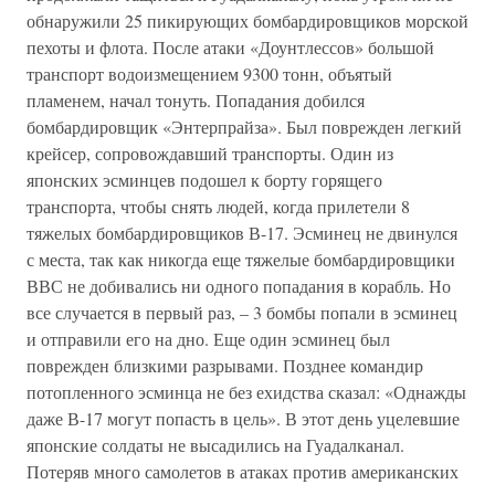
обнаружили 25 пикирующих бомбардировщиков морской
пехоты и флота. После атаки «Доунтлессов» большой
транспорт водоизмещением 9300 тонн, объятый
пламенем, начал тонуть. Попадания добился
бомбардировщик «Энтерпрайза». Был поврежден легкий
крейсер, сопровождавший транспорты. Один из
японских эсминцев подошел к борту горящего
транспорта, чтобы снять людей, когда прилетели 8
тяжелых бомбардировщиков В-17. Эсминец не двинулся
с места, так как никогда еще тяжелые бомбардировщики
ВВС не добивались ни одного попадания в корабль. Но
все случается в первый раз, – 3 бомбы попали в эсминец
и отправили его на дно. Еще один эсминец был
поврежден близкими разрывами. Позднее командир
потопленного эсминца не без ехидства сказал: «Однажды
даже В-17 могут попасть в цель». В этот день уцелевшие
японские солдаты не высадились на Гуадалканал.
Потеряв много самолетов в атаках против американских