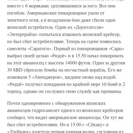
вместе с 6 моряками, цеплявшимися за него. Все они
погибли. Американские пикировщики ушли от
зенитного огня, а в воздушном бою даже сбили один
японский истребитель. Один из «Доунтлессов»
«Энтерпрайза» попытался атаковать японский крейсер,
но был сбит истребителями. Теперь на сцене появились
самолеты «Саратоги». Первый из пикировщиков «Сары»
выбрал своей целью «Рюдзё» и в 15.50 начал пикировать
на этот авианосец с высоты 14000 футов. Один за другим
30 SBD сбросили бомбы на несчастный корабль. Его же
атаковали 5 «Авенджеров», шедшие низко над водой.
«Рюдзё» получил попадания по крайней мере 10 бомб и 2
торпед, однако он сослужил свою службу как приманка.
Почти одновременно с обнаружением японских
авианосцев гидросамолет одного из японских крейсеров
сообщил, что видит американские авианосцы. Он тут же
был сбит истребителями. Но в 15.00 с «Сёкаку» и
«Дзуйкаку» взлетела первая ударная волна, состоящая из