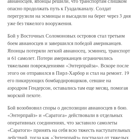
авианосцев, японцы решили, что транспортам слишком
опасно продолжать путь к Гуадалканалу. Солдат
перегрузили на эсминцы и высадили на берег через 3 дня
уже без тяжелого вооружения.
Бой у Восточных Соломоновых островов стал третьим
боем авианосцев и завершился победой американцев.
Японцы потеряли легкий авианосец, эсминец, транспорт
и 61 самолет. Потери американцев ограничились
тяжелыми повреждениями «Энтерпрайза». Вскоре после
этого он отправился в Пирл-Харбор и стал на ремонт. 19
его пикирующих бомбардировщиков, севшие на
аэродром Гендерсон, оставались там еще месяц, помогая
морской пехоте.
Бой возобновил споры о диспозиции авианосцев в бою.
«Энтерпрайз» и «Саратога» действовали в отдельных
оперативных соединениях, что заставило самолеты
«Саратоги» принять на себя всю тяжесть наступательных
действий, тогда как «Энтерпрайз» пострадал от тяжелых