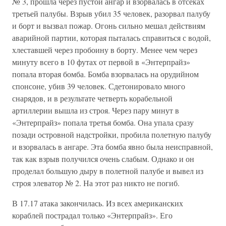
№ 3, прошла через пустой ангар и взорвалась в отсеках
третьей палубы. Взрыв убил 35 человек, разорвал палубу
и борт и вызвал пожар. Огонь сильно мешал действиям
аварийной партии, которая пыталась справиться с водой,
хлеставшей через пробоину в борту. Менее чем через
минуту всего в 10 футах от первой в «Энтерпрайз»
попала вторая бомба. Бомба взорвалась на орудийном
спонсоне, убив 39 человек. Сдетонировало много
снарядов, и в результате четверть корабельной
артиллерии вышла из строя. Через пару минут в
«Энтерпрайз» попала третья бомба. Она упала сразу
позади островной надстройки, пробила полетную палубу
и взорвалась в ангаре. Эта бомба явно была неисправной,
так как взрыв получился очень слабым. Однако и он
проделал большую дыру в полетной палубе и вывел из
строя элеватор № 2. На этот раз никто не погиб.
В 17.17 атака закончилась. Из всех американских
кораблей пострадал только «Энтерпрайз». Его