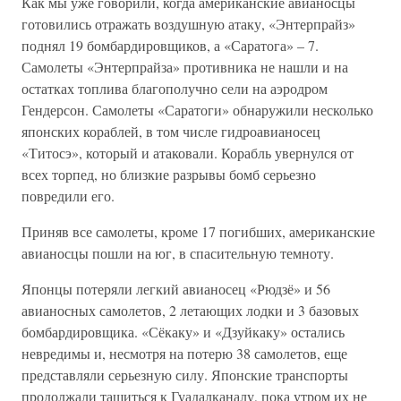
Как мы уже говорили, когда американские авианосцы
готовились отражать воздушную атаку, «Энтерпрайз»
поднял 19 бомбардировщиков, а «Саратога» – 7.
Самолеты «Энтерпрайза» противника не нашли и на
остатках топлива благополучно сели на аэродром
Гендерсон. Самолеты «Саратоги» обнаружили несколько
японских кораблей, в том числе гидроавианосец
«Титосэ», который и атаковали. Корабль увернулся от
всех торпед, но близкие разрывы бомб серьезно
повредили его.
Приняв все самолеты, кроме 17 погибших, американские
авианосцы пошли на юг, в спасительную темноту.
Японцы потеряли легкий авианосец «Рюдзё» и 56
авианосных самолетов, 2 летающих лодки и 3 базовых
бомбардировщика. «Сёкаку» и «Дзуйкаку» остались
невредимы и, несмотря на потерю 38 самолетов, еще
представляли серьезную силу. Японские транспорты
продолжали тащиться к Гуадалканалу, пока утром их не