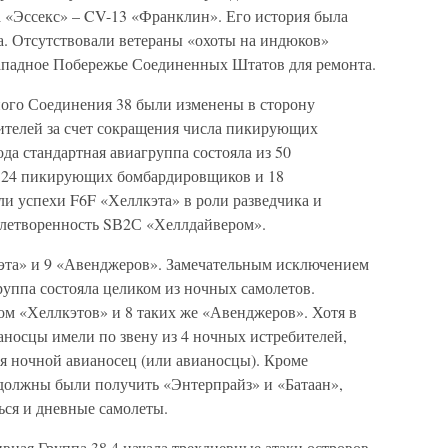
а «Эссекс» – CV-13 «Франклин». Его история была
а. Отсутствовали ветераны «охоты на индюков»
ападное Побережье Соединенных Штатов для ремонта.
ого Соединения 38 были изменены в сторону
ителей за счет сокращения числа пикирующих
да стандартная авиагруппа состояла из 50
, 24 пикирующих бомбардировщиков и 18
и успехи F6F «Хеллкэта» в роли разведчика и
влетворенность SВ2С «Хеллдайвером».
эта» и 9 «Авенджеров». Замечательным исключением
уппа состояла целиком из ночных самолетов.
м «Хеллкэтов» и 8 таких же «Авенджеров». Хотя в
ианосцы имели по звену из 4 ночных истребителей,
ия ночной авианосец (или авианосцы). Кроме
должны были получить «Энтерпрайз» и «Батаан»,
ься и дневные самолеты.
ивная Группа 38.4 начала трехдневные атаки островов