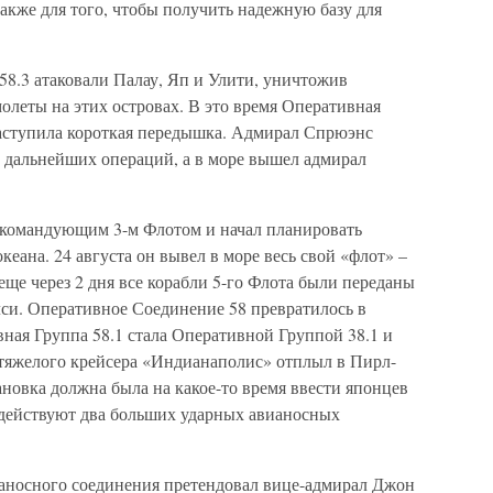
акже для того, чтобы получить надежную базу для
58.3 атаковали Палау, Яп и Улити, уничтожив
олеты на этих островах. В это время Оперативная
наступила короткая передышка. Адмирал Спрюэнс
ы дальнейших операций, а в море вышел адмирал
 командующим 3-м Флотом и начал планировать
кеана. 24 августа он вывел в море весь свой «флот» –
ще через 2 дня все корабли 5-го Флота были переданы
лси. Оперативное Соединение 58 превратилось в
ная Группа 58.1 стала Оперативной Группой 38.1 и
 тяжелого крейсера «Индианаполис» отплыл в Пирл-
новка должна была на какое-то время ввести японцев
е действуют два больших ударных авианосных
аносного соединения претендовал вице-адмирал Джон