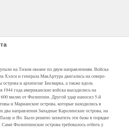
ота
тупали на Тихом океане по двум направлениям. Войска
а Хэлси и генерала МакАртура двигались на северо-
ы острова и архипелаг Бисмарка, а также вдоль
я 1944 года американские войска высадились на
 600 милях от Филиппин. Другой удар наносил 5-й
товы и Марианские острова, которые находились в
и два направления Западные Каролинские острова, на
Палау и Яп. Было решено захватить эти базы в порядке
 Сами Филиппинские острова требовалось отбить у