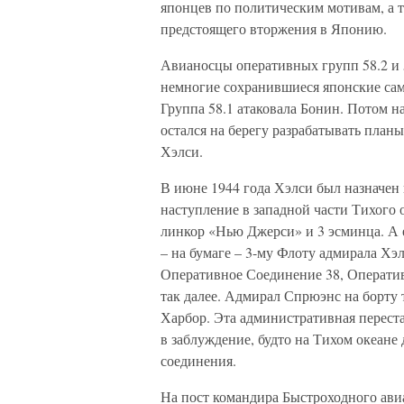
японцев по политическим мотивам, а т
предстоящего вторжения в Японию.
Авианосцы оперативных групп 58.2 и 
немногие сохранившиеся японские сам
Группа 58.1 атаковала Бонин. Потом 
остался на берегу разрабатывать план
Хэлси.
В июне 1944 года Хэлси был назначен
наступление в западной части Тихого о
линкор «Нью Джерси» и 3 эсминца. А е
– на бумаге – 3-му Флоту адмирала Хэ
Оперативное Соединение 38, Оператив
так далее. Адмирал Спрюэнс на борту
Харбор. Эта административная переста
в заблуждение, будто на Тихом океан
соединения.
На пост командира Быстроходного ави