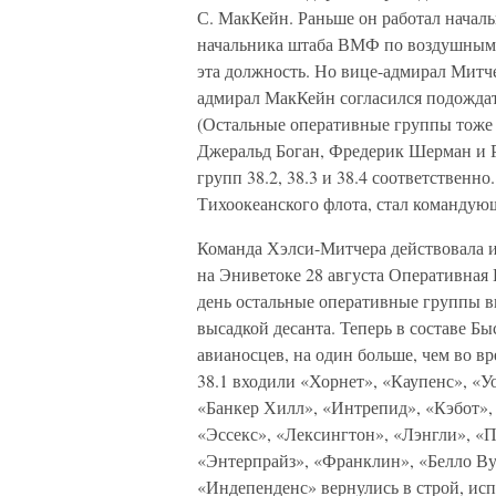
С. МакКейн. Раньше он работал начал
начальника штаба ВМФ по воздушным о
эта должность. Но вице-адмирал Митче
адмирал МакКейн согласился подождат
(Остальные оперативные группы тоже
Джеральд Боган, Фредерик Шерман и 
групп 38.2, 38.3 и 38.4 соответствен
Тихоокеанского флота, стал командую
Команда Хэлси-Митчера действовала 
на Эниветоке 28 августа Оперативная
день остальные оперативные группы в
высадкой десанта. Теперь в составе Б
авианосцев, на один больше, чем во 
38.1 входили «Хорнет», «Каупенс», «У
«Банкер Хилл», «Интрепид», «Кэбот»,
«Эссекс», «Лексингтон», «Лэнгли», «
«Энтерпрайз», «Франклин», «Белло Ву
«Индепенденс» вернулись в строй, ис