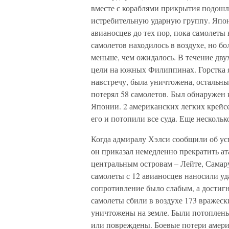
вместе с кораблями прикрытия подошл
истребительную ударную группу. Япон
авианосцев до тех пор, пока самолеты
самолетов находилось в воздухе, но бо
меньше, чем ожидалось. В течение дв
цели на южных Филиппинах. Горстка я
навстречу, была уничтожена, остальн
потерял 58 самолетов. Был обнаружен 
Японии. 2 американских легких крейсе
его и потопили все суда. Еще нескол
Когда адмиралу Хэлси сообщили об ус
он приказал немедленно прекратить а
центральным островам – Лейте, Самару
самолеты с 12 авианосцев наносили у
сопротивление было слабым, а достиг
самолеты сбили в воздухе 173 вражеск
уничтожены на земле. Были потоплены
или повреждены. Боевые потери америк