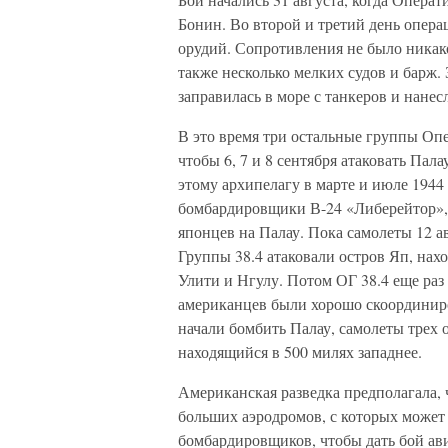
Бонин. Во второй и третий день опера
орудий. Сопротивления не было никак
также несколько мелких судов и барж.
заправилась в море с танкеров и нане
В это время три остальные группы Оп
чтобы 6, 7 и 8 сентября атаковать Па
этому архипелагу в марте и июле 1944 
бомбардировщики В-24 «Либерейтор»,
японцев на Палау. Пока самолеты 12 
Группы 38.4 атаковали остров Яп, нахо
Улити и Нгулу. Потом ОГ 38.4 еще раз 
американцев были хорошо скоординиро
начали бомбить Палау, самолеты трех 
находящийся в 500 милях западнее.
Американская разведка предполагала,
больших аэродромов, с которых может 
бомбардировщиков, чтобы дать бой ави