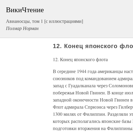
ВикиЧтение
Авианосцы, том 1 [с иллюстрациями]
Полмар Норман
12. Конец японского фл
12. Конец японского флота
В середине 1944 года американцы нас
союзников под командованием адмирал
запад с Гуадалканала через Соломонов
побережья Новой Гвинеи. В конце июл
западной оконечности Новой Гвинеи в
Флот адмирала Спрюэнса через Гилбер
1300 милях от Филиппин. Разделяли эт
которых располагались японские базы 
подготовки вторжения на Филиппины.