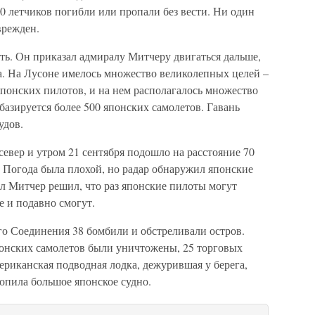
0 летчиков погибли или пропали без вести. Ни один
врежден.
ть. Он приказал адмиралу Митчеру двигаться дальше,
а. На Лусоне имелось множество великолепных целей –
понских пилотов, и на нем располагалось множество
базируется более 500 японских самолетов. Гавань
удов.
евер и утром 21 сентября подошло на расстояние 70
 Погода была плохой, но радар обнаружил японские
л Митчер решил, что раз японские пилоты могут
е и подавно смогут.
го Соединения 38 бомбили и обстреливали остров.
понских самолетов были уничтожены, 25 торговых
ериканская подводная лодка, дежурившая у берега,
опила большое японское судно.