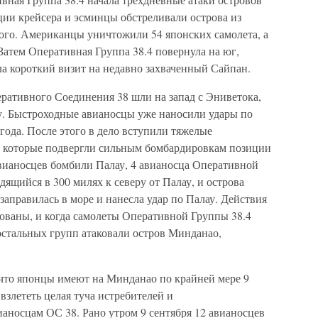
ции крейсера и эсминцы обстреливали острова из
ого. Американцы уничтожили 54 японских самолета, а
 Затем Оперативная Группа 38.4 повернула на юг,
сла короткий визит на недавно захваченный Сайпан.
еративного Соединения 38 шли на запад с Эниветока,
лау. Быстроходные авианосцы уже наносили удары по
года. После этого в дело вступили тяжелые
 которые подвергли сильным бомбардировкам позиции
авианосцев бомбили Палау, 4 авианосца Оперативной
дящийся в 300 милях к северу от Палау, и острова
заправилась в море и нанесла удар по Палау. Действия
ваны, и когда самолеты Оперативной Группы 38.4
остальных групп атаковали остров Минданао,
 что японцы имеют на Минданао по крайней мере 9
взлететь целая туча истребителей и
аносцам ОС 38. Рано утром 9 сентября 12 авианосцев