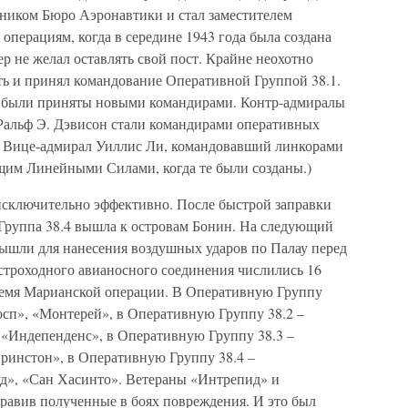
ьником Бюро Аэронавтики и стал заместителем
перациям, когда в середине 1943 года была создана
р не желал оставлять свой пост. Крайне неохотно
ь и принял командование Оперативной Группой 38.1.
 были приняты новыми командирами. Контр-адмиралы
Ральф Э. Дэвисон стали командирами оперативных
но. Вице-адмирал Уиллис Ли, командовавший линкорами
щим Линейными Силами, когда те были созданы.)
исключительно эффективно. После быстрой заправки
 Группа 38.4 вышла к островам Бонин. На следующий
ышли для нанесения воздушных ударов по Палау перед
ыстроходного авианосного соединения числились 16
время Марианской операции. В Оперативную Группу
осп», «Монтерей», в Оперативную Группу 38.2 –
 «Индепенденс», в Оперативную Группу 38.3 –
Принстон», в Оперативную Группу 38.4 –
д», «Сан Хасинто». Ветераны «Интрепид» и
правив полученные в боях повреждения. И это был