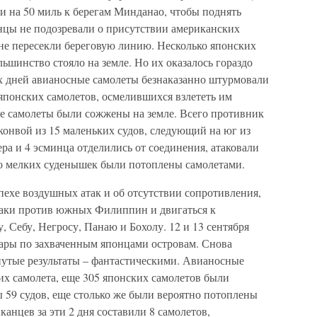
и на 50 миль к берегам Минданао, чтобы поднять
цы не подозревали о присутствии американских
 не пересекли береговую линию. Несколько японских
льшинство стояло на земле. Но их оказалось гораздо
ух дней авианосные самолеты безнаказанно штурмовали
понских самолетов, осмелившихся взлететь им
ые самолеты были сожжены на земле. Всего противник
конвой из 15 маленьких судов, следующий на юг из
ра и 4 эсминца отделились от соединения, атаковали
ько мелких суденышек были потоплены самолетами.
пехе воздушных атак и об отсутствии сопротивления,
таки против южных Филиппин и двигаться к
, Себу, Негросу, Панаю и Бохолу. 12 и 13 сентября
дары по захваченным японцами островам. Снова
нутые результаты – фантастическими. Авианосные
их самолета, еще 305 японских самолетов были
 59 судов, еще столько же были вероятно потоплены
анцев за эти 2 дня составили 8 самолетов,