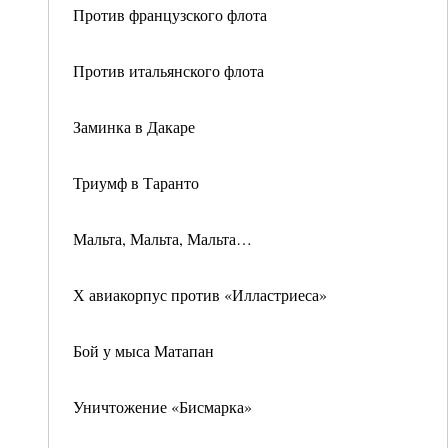
Против французского флота
Против итальянского флота
Заминка в Дакаре
Триумф в Таранто
Мальта, Мальта, Мальта…
Х авиакорпус против «Илластриеса»
Бой у мыса Матапан
Уничтожение «Бисмарка»