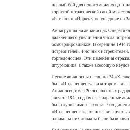
первый бой для нового авианосца тип
короткой и трагической сагой мужеств
«Батаан» и «Йорктаун», ушедшие на З
Авиагруппы на авианосцах Оперативн
дальнейшего увеличения числа истреб
бомбардировщиков. В середине 1944 го
истребителей, 4 ночных истребителей
торпедоносцев. Эти изменения отражал
штурмовика, а также всеобщую неудо
Легкие авианосцы несли по 24 «Хеллк
был «Индепенденс», на котором авиагр
Авианосец имел 20 оснащенных радаро
августе 1944 года все эскадренные ав
было лучше иметь в составе соединен
«Индепенденса», ночные авиагруппы 
однако на них должны были базироват
Бои начались 31 августа, когда Операт