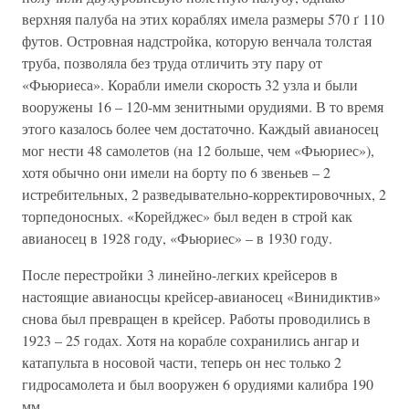
верхняя палуба на этих кораблях имела размеры 570 ґ 110
футов. Островная надстройка, которую венчала толстая
труба, позволяла без труда отличить эту пару от
«Фьюриеса». Корабли имели скорость 32 узла и были
вооружены 16 – 120-мм зенитными орудиями. В то время
этого казалось более чем достаточно. Каждый авианосец
мог нести 48 самолетов (на 12 больше, чем «Фьюриес»),
хотя обычно они имели на борту по 6 звеньев – 2
истребительных, 2 разведывательно-корректировочных, 2
торпедоносных. «Корейджес» был веден в строй как
авианосец в 1928 году, «Фьюриес» – в 1930 году.
После перестройки 3 линейно-легких крейсеров в
настоящие авианосцы крейсер-авианосец «Винидиктив»
снова был превращен в крейсер. Работы проводились в
1923 – 25 годах. Хотя на корабле сохранились ангар и
катапульта в носовой части, теперь он нес только 2
гидросамолета и был вооружен 6 орудиями калибра 190
мм.