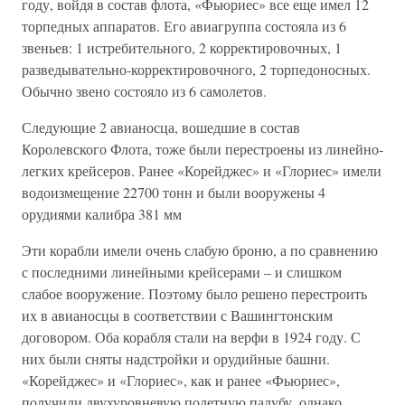
году, войдя в состав флота, «Фьюриес» все еще имел 12
торпедных аппаратов. Его авиагруппа состояла из 6
звеньев: 1 истребительного, 2 корректировочных, 1
разведывательно-корректировочного, 2 торпедоносных.
Обычно звено состояло из 6 самолетов.
Следующие 2 авианосца, вошедшие в состав
Королевского Флота, тоже были перестроены из линейно-
легких крейсеров. Ранее «Корейджес» и «Глориес» имели
водоизмещение 22700 тонн и были вооружены 4
орудиями калибра 381 мм
Эти корабли имели очень слабую броню, а по сравнению
с последними линейными крейсерами – и слишком
слабое вооружение. Поэтому было решено перестроить
их в авианосцы в соответствии с Вашингтонским
договором. Оба корабля стали на верфи в 1924 году. С
них были сняты надстройки и орудийные башни.
«Корейджес» и «Глориес», как и ранее «Фьюриес»,
получили двухуровневую полетную палубу, однако