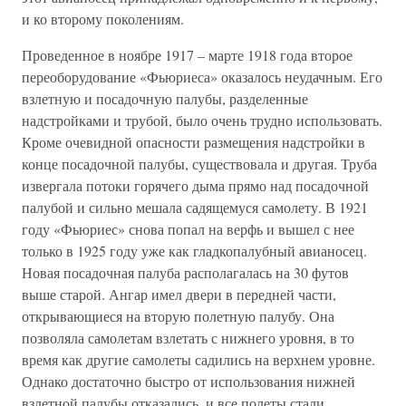
и ко второму поколениям.
Проведенное в ноябре 1917 – марте 1918 года второе
переоборудование «Фьюриеса» оказалось неудачным. Его
взлетную и посадочную палубы, разделенные
надстройками и трубой, было очень трудно использовать.
Кроме очевидной опасности размещения надстройки в
конце посадочной палубы, существовала и другая. Труба
извергала потоки горячего дыма прямо над посадочной
палубой и сильно мешала садящемуся самолету. В 1921
году «Фьюриес» снова попал на верфь и вышел с нее
только в 1925 году уже как гладкопалубный авианосец.
Новая посадочная палуба располагалась на 30 футов
выше старой. Ангар имел двери в передней части,
открывающиеся на вторую полетную палубу. Она
позволяла самолетам взлетать с нижнего уровня, в то
время как другие самолеты садились на верхнем уровне.
Однако достаточно быстро от использования нижней
взлетной палубы отказались, и все полеты стали