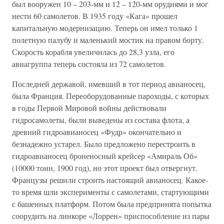
был вооружен 10 – 203-мм и 12 – 120-мм орудиями и мог
нести 60 самолетов. В 1935 году «Кага» прошел
капитальную модернизацию. Теперь он имел только 1
полетную палубу и маленький мостик на правом борту.
Скорость корабля увеличилась до 28,3 узла, его
авиагруппа теперь состояла из 72 самолетов.
Последней державой, имевший в тот период авианосец,
была Франция. Переоборудованные пароходы, с которых
в годы Первой Мировой войны действовали
гидросамолеты, были выведены из состава флота, а
древний гидроавианосец «Фудр» окончательно и
безнадежно устарел. Было предложено перестроить в
гидроавианосец броненосный крейсер «Амираль Об»
(10000 тонн, 1900 год), но этот проект был отвергнут.
Французы решили строить настоящий авианосец. Какое-
то время шли эксперименты с самолетами, стартующими
с башенных платформ. Потом была предпринята попытка
соорудить на линкоре «Лоррен» приспособление из пары