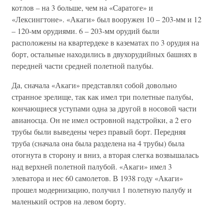
котлов – на 3 больше, чем на «Саратоге» и
«Лексингтоне». «Акаги» был вооружен 10 – 203-мм и 12
– 120-мм орудиями. 6 – 203-мм орудий были
расположены на квартердеке в казематах по 3 орудия на
борт, остальные находились в двухорудийных башнях в
передней части средней полетной палубы.
Да, сначала «Акаги» представлял собой довольно
странное зрелище, так как имел три полетные палубы,
кончающиеся уступами одна за другой в носовой части
авианосца. Он не имел островной надстройки, а 2 его
трубы были выведены через правый борт. Передняя
труба (сначала она была разделена на 4 трубы) была
отогнута в сторону и вниз, а вторая слегка возвышалась
над верхней полетной палубой. «Акаги» имел 3
элеватора и нес 60 самолетов. В 1938 году «Акаги»
прошел модернизацию, получил 1 полетную палубу и
маленький остров на левом борту.