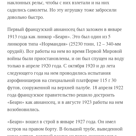
наклонных рельс, чтобы с них взлетали и на них
садились самолеты. Но эту игрушку тоже забросили
довольно быстро.
Первый французский авианосец был заложен в январе
1913 года как линкор «Беарн». Это был один из 5
линкоров типа «Нормандия» (25230 тонн, 12 – 340-мм
орудий). Все работы на нем во время Первой Мировой
войны были приостановлены, и он был спущен на воду
только в апреле 1920 года. С октября 1920 и до лета
следующего года на нем проводились испытания
аэрофинишеров на специальной платформе 115 ґ 30
футов, сооруженной на верхней палубе. 18 апреля 1922
года французское правительство решило достроить
«Беарн» как авианосец, и в августе 1923 работы на нем
возобновились.
«Беарн» вошел в строй в январе 1927 года. Он имел
остров на правом борту. В большой трубе, выведенной
через остров, горячий воздух из топок смешивался с