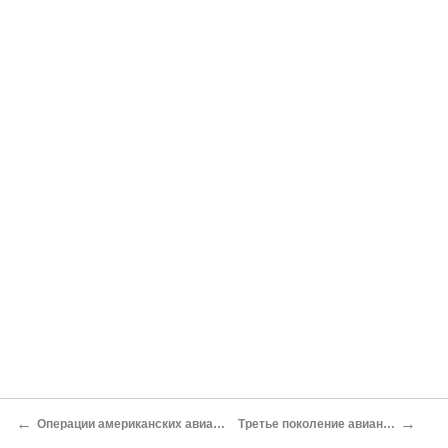
←
→
Операции американских авианосцев
Третье поколение авианосцев