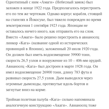
Однотипный с ним «Амаги» (Небесный замок) был
заложен в конце 1922 года. Предполагалось перестроить
его по тем же чертежам. Однако корпус корабля, стоящий
на стапелях в Йокосуке, был тяжело поврежден во время
землетрясения 1 сентября 1923 года. Японцам не
оставалось ничего иного, как отправить его на слом.
Вместо «Амаги» было решено перестроить в авианосец
линкор «Кага» (название одной из исторических
провинций в Японии), заложенный 20 июля 1920 года.
Он должен был иметь водоизмещение 39900 тонн,
скорость 26,5 узлов и вооружение из 10 – 406-мм орудий.
Авианосец «Кага» был достроен в марте 1928 года. Он
имел водоизмещение 26900 тонн, длину 783 фута и
развивал скорость 27,5 узлов. Дым выводился через
огромные дымоходы, протянутые вдоль бортов и
загнутые вниз на корме.
Тройная полетная палуба «Кага» сильно напоминала
аналогичную конструкцию «Акаги». Авианосец тоже