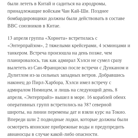
были лететь в Китай и садиться на аэродромы,
принадлежащие войскам Чан Кай-Ши. Позднее
бомбардировщики должны были действовать в составе
ВВС союзников в Китае.
13 апреля группа «Хорнета» встретилась с
«Энтерпрайзом», 2 тяжелыми крейсерами, 4 эсминцами и
танкером. Встреча произошла на день позже, чем
планировалось, так как адмирал Хэлси не сумел сразу
вылететь из Сан-Франциско после встречи с Дунканом и
Дулитлом из-за сильных западных ветров. Добравшись
наконец до Пирл-Харбора, Хэлси имел встречу с
адмиралом Нимицем, и лишь на следующий день, 8
апреля, «Энтерпрайз» вышел в море. 16 кораблей обеих
оперативных групп встретились на 38? северной
широты, на линии перемены дат и взяли курс на Токио.
Впереди шли 2 подводные лодки, которые должны были
осмотреть японские прибрежные воды и предупредить
авианосцы в случае какой-либо опасности.