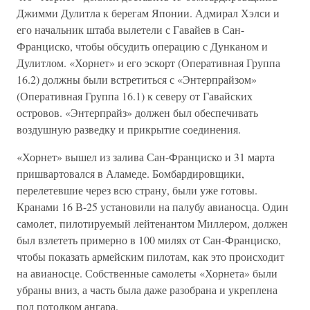
Джимми Дулитла к берегам Японии. Адмирал Хэлси и
его начальник штаба вылетели с Гавайев в Сан-
Франциско, чтобы обсудить операцию с Дунканом и
Дулитлом. «Хорнет» и его эскорт (Оперативная Группа
16.2) должны были встретиться с «Энтерпрайзом»
(Оперативная Группа 16.1) к северу от Гавайских
островов. «Энтерпрайз» должен был обеспечивать
воздушную разведку и прикрытие соединения.
«Хорнет» вышел из залива Сан-Франциско и 31 марта
пришвартовался в Аламеде. Бомбардировщики,
перелетевшие через всю страну, были уже готовы.
Кранами 16 В-25 установили на палубу авианосца. Один
самолет, пилотируемый лейтенантом Миллером, должен
был взлететь примерно в 100 милях от Сан-Франциско,
чтобы показать армейским пилотам, как это происходит
на авианосце. Собственные самолеты «Хорнета» были
убраны вниз, а часть была даже разобрана и укреплена
под потолком ангара.