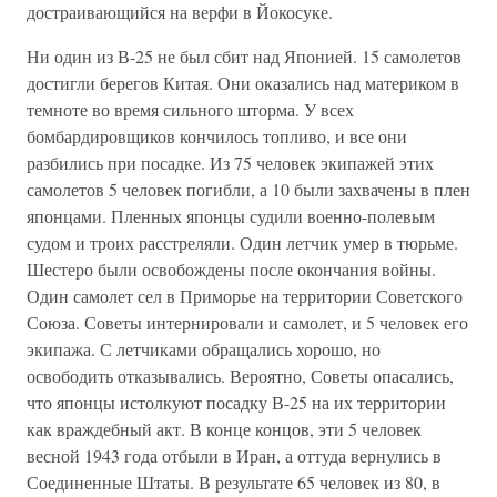
достраивающийся на верфи в Йокосуке.
Ни один из В-25 не был сбит над Японией. 15 самолетов
достигли берегов Китая. Они оказались над материком в
темноте во время сильного шторма. У всех
бомбардировщиков кончилось топливо, и все они
разбились при посадке. Из 75 человек экипажей этих
самолетов 5 человек погибли, а 10 были захвачены в плен
японцами. Пленных японцы судили военно-полевым
судом и троих расстреляли. Один летчик умер в тюрьме.
Шестеро были освобождены после окончания войны.
Один самолет сел в Приморье на территории Советского
Союза. Советы интернировали и самолет, и 5 человек его
экипажа. С летчиками обращались хорошо, но
освободить отказывались. Вероятно, Советы опасались,
что японцы истолкуют посадку В-25 на их территории
как враждебный акт. В конце концов, эти 5 человек
весной 1943 года отбыли в Иран, а оттуда вернулись в
Соединенные Штаты. В результате 65 человек из 80, в