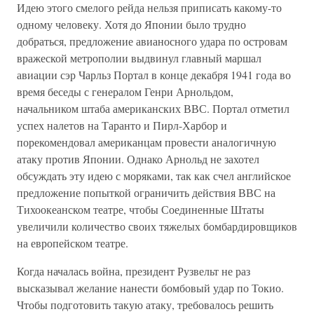
Идею этого смелого рейда нельзя приписать какому-то
одному человеку. Хотя до Японии было трудно
добраться, предложение авианосного удара по островам
вражеской метрополии выдвинул главный маршал
авиации сэр Чарльз Портал в конце декабря 1941 года во
время беседы с генералом Генри Арнольдом,
начальником штаба американских ВВС. Портал отметил
успех налетов на Таранто и Пирл-Харбор и
порекомендовал американцам провести аналогичную
атаку против Японии. Однако Арнольд не захотел
обсуждать эту идею с моряками, так как счел английское
предложение попыткой ограничить действия ВВС на
Тихоокеанском театре, чтобы Соединенные Штаты
увеличили количество своих тяжелых бомбардировщиков
на европейском театре.
Когда началась война, президент Рузвельт не раз
высказывал желание нанести бомбовый удар по Токио.
Чтобы подготовить такую атаку, требовалось решить