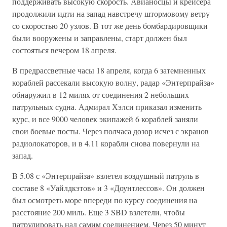
поддерживать высокую скорость. Авианосцы и крейсера
продолжили идти на запад навстречу штормовому ветру
со скоростью 20 узлов. В тот же день бомбардировщики
были вооружены и заправлены, старт должен был
состояться вечером 18 апреля.
В предрассветные часы 18 апреля, когда 6 затемненных
кораблей рассекали высокую волну, радар «Энтерпрайза»
обнаружил в 12 милях от соединения 2 небольших
патрульных судна. Адмирал Хэлси приказал изменить
курс, и все 9000 человек экипажей 6 кораблей заняли
свои боевые посты. Через полчаса дозор исчез с экранов
радиолокаторов, и в 4.11 корабли снова повернули на
запад.
В 5.08 с «Энтерпрайза» взлетел воздушный патруль в
составе 8 «Уайлдкэтов» и 3 «Доунтлессов». Он должен
был осмотреть море впереди по курсу соединения на
расстояние 200 миль. Еще 3 SBD взлетели, чтобы
патрулировать над самим соединением. Через 50 минут