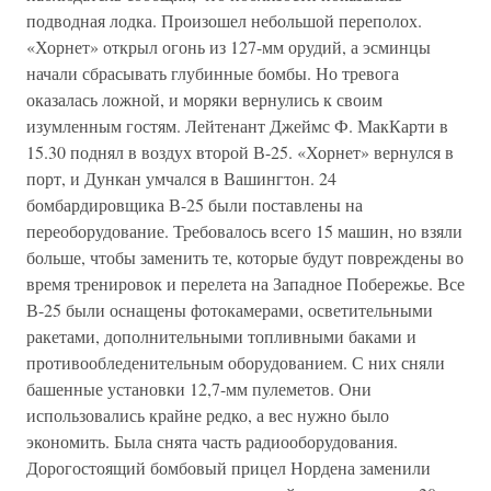
подводная лодка. Произошел небольшой переполох.
«Хорнет» открыл огонь из 127-мм орудий, а эсминцы
начали сбрасывать глубинные бомбы. Но тревога
оказалась ложной, и моряки вернулись к своим
изумленным гостям. Лейтенант Джеймс Ф. МакКарти в
15.30 поднял в воздух второй В-25. «Хорнет» вернулся в
порт, и Дункан умчался в Вашингтон. 24
бомбардировщика В-25 были поставлены на
переоборудование. Требовалось всего 15 машин, но взяли
больше, чтобы заменить те, которые будут повреждены во
время тренировок и перелета на Западное Побережье. Все
В-25 были оснащены фотокамерами, осветительными
ракетами, дополнительными топливными баками и
противообледенительным оборудованием. С них сняли
башенные установки 12,7-мм пулеметов. Они
использовались крайне редко, а вес нужно было
экономить. Была снята часть радиооборудования.
Дорогостоящий бомбовый прицел Нордена заменили