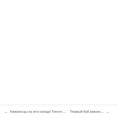
←
→
Авианосцы на юго-западе Тихого океана
Первый бой авианосцев