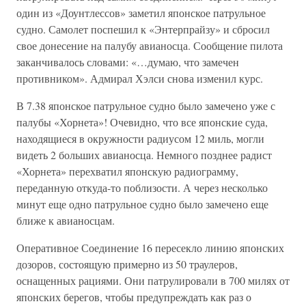
один из «Доунтлессов» заметил японское патрульное
судно. Самолет поспешил к «Энтерпрайзу» и сбросил
свое донесение на палубу авианосца. Сообщение пилота
заканчивалось словами: «…думаю, что замечен
противником». Адмирал Хэлси снова изменил курс.
В 7.38 японское патрульное судно было замечено уже с
палубы «Хорнета»! Очевидно, что все японские суда,
находящиеся в окружности радиусом 12 миль, могли
видеть 2 больших авианосца. Немного позднее радист
«Хорнета» перехватил японскую радиограмму,
переданную откуда-то поблизости. А через несколько
минут еще одно патрульное судно было замечено еще
ближе к авианосцам.
Оперативное Соединение 16 пересекло линию японских
дозоров, состоящую примерно из 50 траулеров,
оснащенных рациями. Они патрулировали в 700 милях от
японских берегов, чтобы предупреждать как раз о