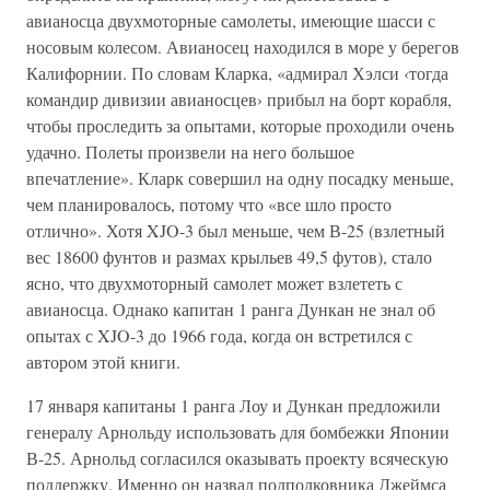
авианосца двухмоторные самолеты, имеющие шасси с
носовым колесом. Авианосец находился в море у берегов
Калифорнии. По словам Кларка, «адмирал Хэлси ‹тогда
командир дивизии авианосцев› прибыл на борт корабля,
чтобы проследить за опытами, которые проходили очень
удачно. Полеты произвели на него большое
впечатление». Кларк совершил на одну посадку меньше,
чем планировалось, потому что «все шло просто
отлично». Хотя XJO-3 был меньше, чем В-25 (взлетный
вес 18600 фунтов и размах крыльев 49,5 футов), стало
ясно, что двухмоторный самолет может взлететь с
авианосца. Однако капитан 1 ранга Дункан не знал об
опытах с XJO-3 до 1966 года, когда он встретился с
автором этой книги.
17 января капитаны 1 ранга Лоу и Дункан предложили
генералу Арнольду использовать для бомбежки Японии
В-25. Арнольд согласился оказывать проекту всяческую
поддержку. Именно он назвал подполковника Джеймса