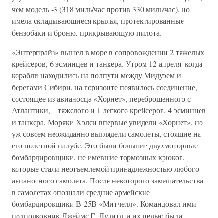
чем модель -3 (318 миль/час против 330 миль/час), но
имела складывающиеся крылья, протектированные
бензобаки и броню, прикрывающую пилота.
«Энтерпрайз» вышел в море в сопровождении 2 тяжелых
крейсеров, 6 эсминцев и танкера. Утром 12 апреля, когда
корабли находились на полпути между Мидуэем и
берегами Сибири, на горизонте появилось соединение,
состоящее из авианосца «Хорнет», переброшенного с
Атлантики, 1 тяжелого и 1 легкого крейсеров, 4 эсминцев
и танкера. Моряки Хэлси впервые увидели «Хорнет», но
уж совсем неожиданно выглядели самолеты, стоящие на
его полетной палубе. Это были большие двухмоторные
бомбардировщики, не имевшие тормозных крюков,
которые стали неотъемлемой принадлежностью любого
авианосного самолета. После некоторого замешательства
в самолетах опознали средние армейские
бомбардировщики В-25В «Митчелл». Командовал ими
подполковник Джеймс Г. Дулитл, а их целью была