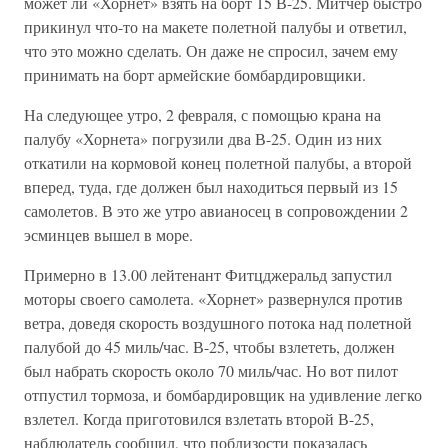
может ли «Хорнет» взять на борт 15 В-25. Митчер быстро
прикинул что-то на макете полетной палубы и ответил,
что это можно сделать. Он даже не спросил, зачем ему
принимать на борт армейские бомбардировщики.
На следующее утро, 2 февраля, с помощью крана на
палубу «Хорнета» погрузили два В-25. Один из них
откатили на кормовой конец полетной палубы, а второй
вперед, туда, где должен был находиться первый из 15
самолетов. В это же утро авианосец в сопровождении 2
эсминцев вышел в море.
Примерно в 13.00 лейтенант Фитцджеральд запустил
моторы своего самолета. «Хорнет» развернулся против
ветра, доведя скорость воздушного потока над полетной
палубой до 45 миль/час. В-25, чтобы взлететь, должен
был набрать скорость около 70 миль/час. Но вот пилот
отпустил тормоза, и бомбардировщик на удивление легко
взлетел. Когда приготовился взлетать второй В-25,
наблюдатель сообщил, что поблизости показалась