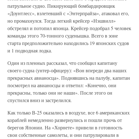
патрульное судно. Пикирующий бомбардировщик
«Доунтлесс», взлетевший с «Энтерпрайза», атаковал его,
но промахнулся. Тогда легкий крейсер «Нэшвилл»
обстрелял и потопил японца. Крейсер подобрал 5 человек
команды этого 70-тонного суденышка. Всего в зоне
старта предположительно находились 19 японских судов
и 1 подводная лодка.
Один из пленных рассказал, что сообщил капитану
своего судна (унтер-офицеру): «Вон впереди два наших
прекрасных авианосца». Поднявшись на палубу, капитан
посмотрел на авианосцы и ответил: «Конечно, они
прекрасны, только они не наши». После этого он
спустился вниз и застрелился.
Как только В-25 оказались в воздухе, все 6 американских
кораблей немедленно развернулись и пошли прочь от
берегов Японии. На «Хорнете» привели в готовность
свои собственные самолеты, и они патрулировали в