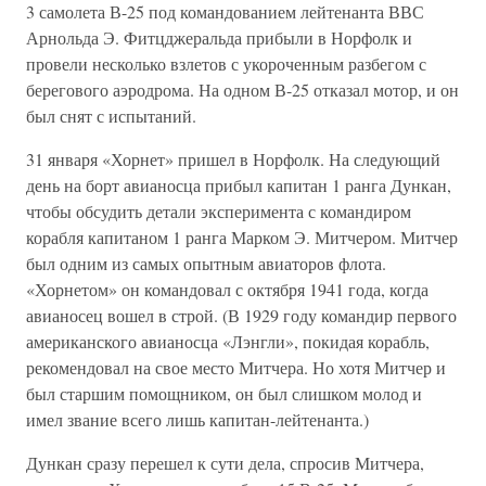
3 самолета В-25 под командованием лейтенанта ВВС
Арнольда Э. Фитцджеральда прибыли в Норфолк и
провели несколько взлетов с укороченным разбегом с
берегового аэродрома. На одном В-25 отказал мотор, и он
был снят с испытаний.
31 января «Хорнет» пришел в Норфолк. На следующий
день на борт авианосца прибыл капитан 1 ранга Дункан,
чтобы обсудить детали эксперимента с командиром
корабля капитаном 1 ранга Марком Э. Митчером. Митчер
был одним из самых опытным авиаторов флота.
«Хорнетом» он командовал с октября 1941 года, когда
авианосец вошел в строй. (В 1929 году командир первого
американского авианосца «Лэнгли», покидая корабль,
рекомендовал на свое место Митчера. Но хотя Митчер и
был старшим помощником, он был слишком молод и
имел звание всего лишь капитан-лейтенанта.)
Дункан сразу перешел к сути дела, спросив Митчера,