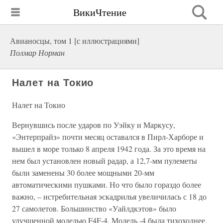
ВикиЧтение
Авианосцы, том 1 [с иллюстрациями]
Полмар Норман
Налет на Токио
Налет на Токио
Вернувшись после ударов по Уэйку и Маркусу,
«Энтерпрайз» почти месяц оставался в Пирл-Харборе и
вышел в море только 8 апреля 1942 года. За это время на
нем был установлен новый радар, а 12,7-мм пулеметы
были заменены 30 более мощными 20-мм
автоматическими пушками. Но что было гораздо более
важно, – истребительная эскадрилья увеличилась с 18 до
27 самолетов. Большинство «Уайлдкэтов» было
улучшенной моделью F4F-4. Модель -4 была тихоходнее,