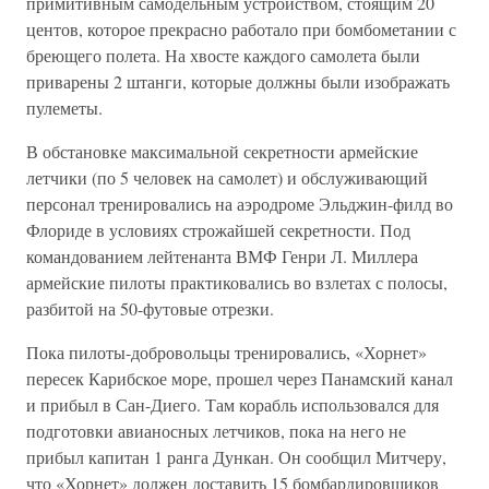
примитивным самодельным устройством, стоящим 20
центов, которое прекрасно работало при бомбометании с
бреющего полета. На хвосте каждого самолета были
приварены 2 штанги, которые должны были изображать
пулеметы.
В обстановке максимальной секретности армейские
летчики (по 5 человек на самолет) и обслуживающий
персонал тренировались на аэродроме Эльджин-филд во
Флориде в условиях строжайшей секретности. Под
командованием лейтенанта ВМФ Генри Л. Миллера
армейские пилоты практиковались во взлетах с полосы,
разбитой на 50-футовые отрезки.
Пока пилоты-добровольцы тренировались, «Хорнет»
пересек Карибское море, прошел через Панамский канал
и прибыл в Сан-Диего. Там корабль использовался для
подготовки авианосных летчиков, пока на него не
прибыл капитан 1 ранга Дункан. Он сообщил Митчеру,
что «Хорнет» должен доставить 15 бомбардировщиков