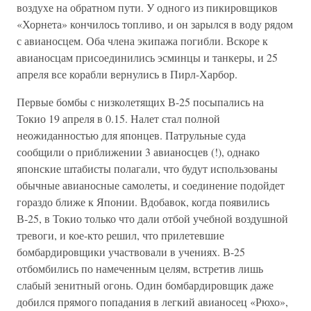
воздухе на обратном пути. У одного из пикировщиков
«Хорнета» кончилось топливо, и он зарылся в воду рядом
с авианосцем. Оба члена экипажа погибли. Вскоре к
авианосцам присоединились эсминцы и танкеры, и 25
апреля все корабли вернулись в Пирл-Харбор.
Первые бомбы с низколетящих В-25 посыпались на
Токио 19 апреля в 0.15. Налет стал полной
неожиданностью для японцев. Патрульные суда
сообщили о приближении 3 авианосцев (!), однако
японские штабисты полагали, что будут использованы
обычные авианосные самолеты, и соединение подойдет
гораздо ближе к Японии. Вдобавок, когда появились
В-25, в Токио только что дали отбой учебной воздушной
тревоги, и кое-кто решил, что прилетевшие
бомбардировщики участвовали в учениях. В-25
отбомбились по намеченным целям, встретив лишь
слабый зенитный огонь. Один бомбардировщик даже
добился прямого попадания в легкий авианосец «Рюхо»,