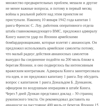
множество предварительных проблем, мешали и другие
не менее важные вопросы, и потому в первый месяц
войны к реальной работе над этим проектом не
приступали. Наконец 10 января 1942 года капитан 1
ранга Френсис С. Лоу, работник оперативного отдела
штаба главнокомандующего ВМС, предложил адмиралу
Кингу нанести удар по Японии армейскими
бомбардировщиками, которые взлетят с авианосцев. Он
предложил использовать армейские самолеты потому,
что малый радиус действия авианосных самолетов
вынудил бы соединение подойти на 200 миль ближе к
берегам Японии, и оно подверглось бы интенсивным
вражеским контратакам. Адмирала Кинга заинтересовала
эта идея, и он предложил капитану 1 ранга Лоу обсудить
вопрос с капитаном 1 ранга Дональдом Б. Дунканом,
офицером по воздушным операциям в штабе Кинга.
Через 5 дней Дункан представил доклад – 30 страниц
рукописного текста. Он рекомендовал доставить на
авианосце на расстояние 400 миль от берегов Японии 15