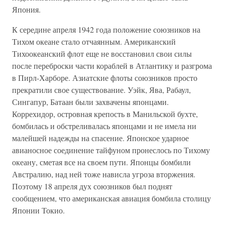
Япония.
К середине апреля 1942 года положение союзников на
Тихом океане стало отчаянным. Американский
Тихоокеанский флот еще не восстановил свои силы
после переброски части кораблей в Атлантику и разгрома
в Пирл-Харборе. Азиатские флоты союзников просто
прекратили свое существование. Уэйк, Ява, Рабаул,
Сингапур, Батаан были захвачены японцами.
Коррехидор, островная крепость в Манильской бухте,
бомбилась и обстреливалась японцами и не имела ни
малейшей надежды на спасение. Японское ударное
авианосное соединение тайфуном пронеслось по Тихому
океану, сметая все на своем пути. Японцы бомбили
Австралию, над ней тоже нависла угроза вторжения.
Поэтому 18 апреля дух союзников был поднят
сообщением, что американская авиация бомбила столицу
Японии Токио.