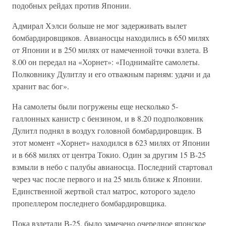
подобных рейдах против Японии.
Адмирал Хэлси больше не мог задерживать вылет
бомбардировщиков. Авианосцы находились в 650 милях
от Японии и в 250 милях от намеченной точки взлета. В
8.00 он передал на «Хорнет»: «Поднимайте самолеты.
Полковнику Дулитлу и его отважным парням: удачи и да
хранит вас бог».
На самолеты были погружены еще несколько 5-
галлонных канистр с бензином, и в 8.20 подполковник
Дулитл поднял в воздух головной бомбардировщик. В
этот момент «Хорнет» находился в 623 милях от Японии
и в 668 милях от центра Токио. Один за другим 15 В-25
взмыли в небо с палубы авианосца. Последний стартовал
через час после первого и на 25 миль ближе к Японии.
Единственной жертвой стал матрос, которого задело
пропеллером последнего бомбардировщика.
Пока взлетали В-25, было замечено очередное японское