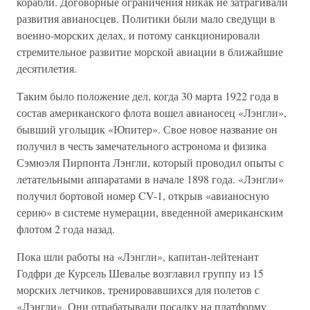
корабли. Договорные ограничения никак не затрагивали
развития авианосцев. Политики были мало сведущи в
военно-морских делах, и потому санкционировали
стремительное развитие морской авиации в ближайшие
десятилетия.
Таким было положение дел, когда 30 марта 1922 года в
состав американского флота вошел авианосец «Лэнгли»,
бывший угольщик «Юпитер». Свое новое название он
получил в честь замечательного астронома и физика
Сэмюэля Пирпонта Лэнгли, который проводил опыты с
летательными аппаратами в начале 1898 года. «Лэнгли»
получил бортовой номер CV-1, открыв «авианосную
серию» в системе нумерации, введенной американским
флотом 2 года назад.
Пока шли работы на «Лэнгли», капитан-лейтенант
Годфри де Курсель Шевалье возглавил группу из 15
морских летчиков, тренировавшихся для полетов с
«Лэнгли». Они отрабатывали посадку на платформу