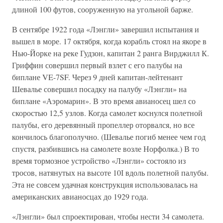
длиной 100 футов, сооруженную на угольной барже.
В сентябре 1922 года «Лэнгли» завершил испытания и
вышел в море. 17 октября, когда корабль стоял на якоре в
Нью-Йорке на реке Гудзон, капитан 2 ранга Вирджилл К.
Гриффин совершил первый взлет с его палубы на
биплане VE-7SF. Через 9 дней капитан-лейтенант
Шевалье совершил посадку на палубу «Лэнгли» на
биплане «Аэромарин». В это время авианосец шел со
скоростью 12,5 узлов. Когда самолет коснулся полетной
палубы, его деревянный пропеллер оторвался, но все
кончилось благополучно. (Шевалье погиб менее чем год
спустя, разбившись на самолете возле Норфолка.) В то
время тормозное устройство «Лэнгли» состояло из
тросов, натянутых на высоте 10І вдоль полетной палубы.
Эта не совсем удачная конструкция использовалась на
американских авианосцах до 1929 года.
«Лэнгли» был спроектирован, чтобы нести 34 самолета.