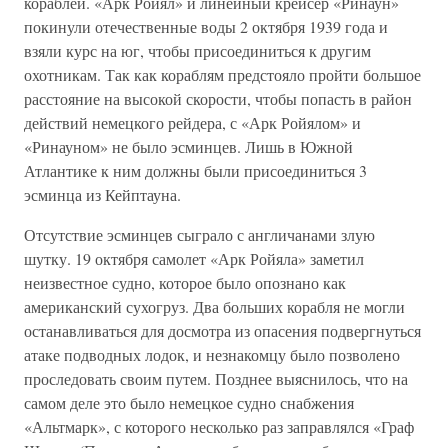
кораблей. «Арк Ройял» и линейный крейсер «Ринаун»
покинули отечественные воды 2 октября 1939 года и
взяли курс на юг, чтобы присоединиться к другим
охотникам. Так как кораблям предстояло пройти большое
расстояние на высокой скорости, чтобы попасть в район
действий немецкого рейдера, с «Арк Ройялом» и
«Ринауном» не было эсминцев. Лишь в Южной
Атлантике к ним должны были присоединиться 3
эсминца из Кейптауна.
Отсутствие эсминцев сыграло с англичанами злую
шутку. 19 октября самолет «Арк Ройяла» заметил
неизвестное судно, которое было опознано как
американский сухогруз. Два больших корабля не могли
останавливаться для досмотра из опасения подвергнуться
атаке подводных лодок, и незнакомцу было позволено
проследовать своим путем. Позднее выяснилось, что на
самом деле это было немецкое судно снабжения
«Альтмарк», с которого несколько раз заправлялся «Граф