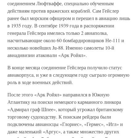
соединением Люфтваффе, специально обученным
действиям против вражеских кораблей. Сам Гейслер
ранее был морским офицером и перешел в авиацию лишь
в 1935 году. В сентябре 1939 года в распоряжении
генерала Гейслера имелись только 2 авиаполка,
насчитывающие около 60 бомбардировщиков Не-111 и
несколько новейших Ju-88. Именно самолеты 10-й
авиадивизии атаковали «Арк Ройял».
В конце месяца соединение Гейслера получило статус
авиакорпуса, и уже в следующем году сыграло огромную
роль в ходе военных действий.
После этого «Арк Ройял» направился в Южную
Атлантику на поиски немецкого карманного линкора
«Адмирал граф Шпее», который угрожал британскому
торговому судоходству. К поискам рейдера были
подключены авианосцы «Глориес», «Гермес», «Игл» и
даже маленький «Аргус», а также множество других