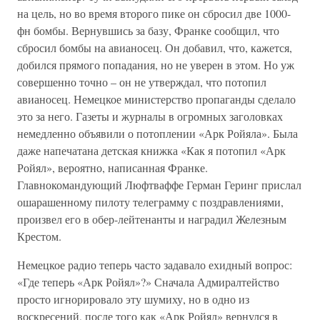
на цель, но во время второго пике он сбросил две 1000-
фн бомбы. Вернувшись за базу, Франке сообщил, что
сбросил бомбы на авианосец. Он добавил, что, кажется,
добился прямого попадания, но не уверен в этом. Но уж
совершенно точно – он не утверждал, что потопил
авианосец. Немецкое министерство пропаганды сделало
это за него. Газеты и журналы в огромных заголовках
немедленно объявили о потоплении «Арк Ройяла». Была
даже напечатана детская книжка «Как я потопил «Арк
Ройял», вероятно, написанная Франке.
Главнокомандующий Люфтваффе Герман Геринг прислал
ошарашенному пилоту телеграмму с поздравлениями,
произвел его в обер-лейтенанты и наградил Железным
Крестом.
Немецкое радио теперь часто задавало ехидный вопрос:
«Где теперь «Арк Ройял»?» Сначала Адмиралтейство
просто игнорировало эту шумиху, но в одно из
воскресений, после того как «Арк Ройял» вернулся в