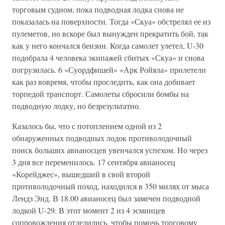
торговым судном, пока подводная лодка снова не
показалась на поверхности. Тогда «Скуа» обстрелял ее из
пулеметов, но вскоре был вынужден прекратить бой, так
как у него кончался бензин. Когда самолет улетел, U-30
подобрала 4 человека экипажей сбитых «Скуа» и снова
погрузилась. 6 «Суордфишей» «Арк Ройяла» прилетели
как раз вовремя, чтобы проследить, как она добивает
торпедой транспорт. Самолеты сбросили бомбы на
подводную лодку, но безрезультатно.
Казалось бы, что с потоплением одной из 2
обнаруженных подводных лодок противолодочный
поиск больших авианосцев увенчался успехом. Но через
3 дня все переменилось. 17 сентября авианосец
«Корейджес», вышедший в свой второй
противолодочный поход, находился в 350 милях от мыса
Лендз Энд. В 18.00 авианосец был замечен подводной
лодкой U-29. В этот момент 2 из 4 эсминцев
сопровождения отделились, чтобы помочь торговому