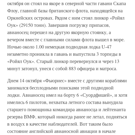
октября он стоял на якоре в северной части гавани Скапа
Флоу, главной базы британского флота, находящейся на
Оркнейских островах. Рядом с ним стоял линкор «Ройял
Оук» (29150 тонн). Завершив погрузку припасов,
авианосец перешел на другую якорную стоянку, а
вечером вместе с главными силами флота вышел в море.
Ночью около 1.00 немецкая подводная лодка U-47
незаметно проникла в гавань и выпустила 3 торпеды в
«Ройял Оук». Старый линкор перевернулся и через 13
минут затонул, унеся с собой 883 офицера и матроса.
Днем 14 октября «Фьюриес» вместе с другими кораблями
занимался бесплодными поисками этой подводной
лодки. Авианосец имел на борту 6 «Суордфишей», и хотя
имелись 6 пилотов, нехватка летного состава вынудила
старшего помощника командира авианосца и лейтенанта
резерва ВМФ, который никогда ранее не летал, подняться
в воздух в качестве наблюдателей. Вот таким было
состояние английской авианосной авиации в начале