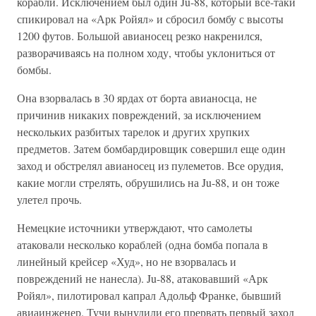
корабли. Исключением был один Ju-88, который все-таки
спикировал на «Арк Ройял» и сбросил бомбу с высоты
1200 футов. Большой авианосец резко накренился,
разворачиваясь на полном ходу, чтобы уклониться от
бомбы.
Она взорвалась в 30 ярдах от борта авианосца, не
причинив никаких повреждений, за исключением
нескольких разбитых тарелок и других хрупких
предметов. Затем бомбардировщик совершил еще один
заход и обстрелял авианосец из пулеметов. Все орудия,
какие могли стрелять, обрушились на Ju-88, и он тоже
улетел прочь.
Немецкие источники утверждают, что самолеты
атаковали несколько кораблей (одна бомба попала в
линейный крейсер «Худ», но не взорвалась и
повреждений не нанесла). Ju-88, атаковавший «Арк
Ройял», пилотировал капрал Адольф Франке, бывший
авиаинженер. Тучи вынудили его прервать первый заход