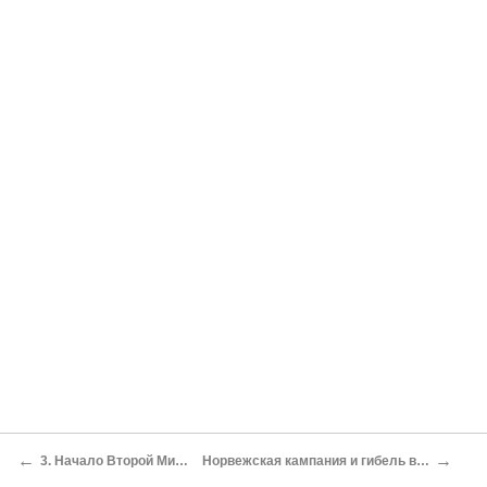
←
→
3. Начало Второй Мировой войны
Норвежская кампания и гибель второго авианосца