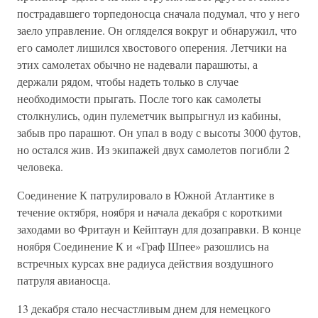
пострадавшего торпедоносца сначала подумал, что у него
заело управление. Он огляделся вокруг и обнаружил, что
его самолет лишился хвостового оперения. Летчики на
этих самолетах обычно не надевали парашюты, а
держали рядом, чтобы надеть только в случае
необходимости прыгать. После того как самолеты
столкнулись, один пулеметчик выпрыгнул из кабины,
забыв про парашют. Он упал в воду с высоты 3000 футов,
но остался жив. Из экипажей двух самолетов погибли 2
человека.
Соединение К патрулировало в Южной Атлантике в
течение октября, ноября и начала декабря с короткими
заходами во Фритаун и Кейптаун для дозаправки. В конце
ноября Соединение К и «Граф Шпее» разошлись на
встречных курсах вне радиуса действия воздушного
патруля авианосца.
13 декабря стало несчастливым днем для немецкого