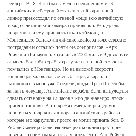
рейдера. В 18.14 он был замечен соединением из 3
английских крейсеров. Хотя немецкий карманный
линкор превосходил по огневой мощи всю английскую
эскадру, английский адмирал принял бой. Рейдер был
поврежден, и ему пришлось искать убежища в
Монтевидео. Однако английские крейсера тоже серьезно
пострадали и остались почти без боеприпасов. «Арк
Ройял» и «Ринаун» находились в 2000 миль и 3 днях пути
от места боя. Оба корабля сразу же на полной скорости
помчались к Монтевидео. Но на высокой скорости
топливо расходовалось очень быстро, а корабли
находились в море уже 2 недели, когда «Граф Шпее» был
загнан в ловушку. Английские корабли были вынуждены
сделать остановку на 12 часов в Рио-де-Жанейро, чтобы
принять топливо. В это время немецкий рейдер мог
попытаться прорваться в море, а английские крейсера,
которые его караулили, просто не могли принять бой. В
Рио-де-Жанейро большая немецкая колония просто не
поверила своим глазам, когда увидела, что «Арк Ройял»