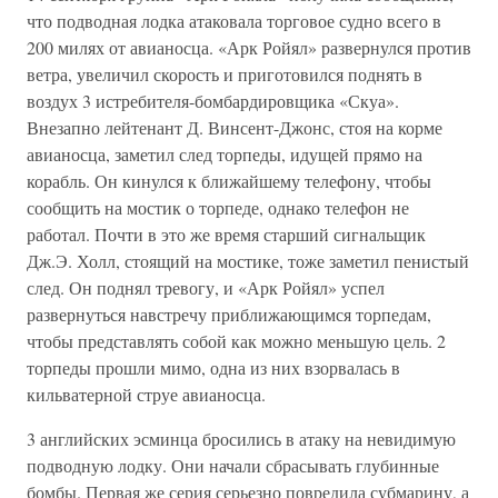
что подводная лодка атаковала торговое судно всего в
200 милях от авианосца. «Арк Ройял» развернулся против
ветра, увеличил скорость и приготовился поднять в
воздух 3 истребителя-бомбардировщика «Скуа».
Внезапно лейтенант Д. Винсент-Джонс, стоя на корме
авианосца, заметил след торпеды, идущей прямо на
корабль. Он кинулся к ближайшему телефону, чтобы
сообщить на мостик о торпеде, однако телефон не
работал. Почти в это же время старший сигнальщик
Дж.Э. Холл, стоящий на мостике, тоже заметил пенистый
след. Он поднял тревогу, и «Арк Ройял» успел
развернуться навстречу приближающимся торпедам,
чтобы представлять собой как можно меньшую цель. 2
торпеды прошли мимо, одна из них взорвалась в
кильватерной струе авианосца.
3 английских эсминца бросились в атаку на невидимую
подводную лодку. Они начали сбрасывать глубинные
бомбы. Первая же серия серьезно повредила субмарину, а