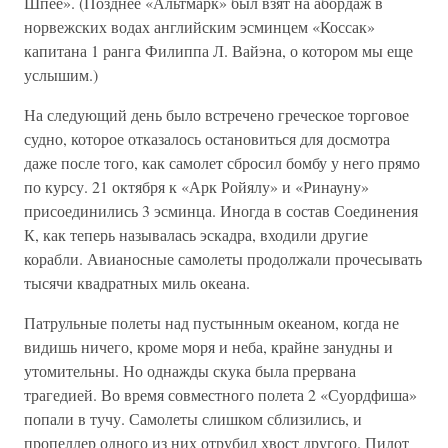
Шпее». (Позднее «Альтмарк» был взят на абордаж в
норвежских водах английским эсминцем «Коссак»
капитана 1 ранга Филиппа Л. Вайэна, о котором мы еще
услышим.)
На следующий день было встречено греческое торговое
судно, которое отказалось остановиться для досмотра
даже после того, как самолет сбросил бомбу у него прямо
по курсу. 21 октября к «Арк Ройялу» и «Ринауну»
присоединились 3 эсминца. Иногда в состав Соединения
К, как теперь называлась эскадра, входили другие
корабли. Авианосные самолеты продолжали прочесывать
тысячи квадратных миль океана.
Патрульные полеты над пустынным океаном, когда не
видишь ничего, кроме моря и неба, крайне занудны и
утомительны. Но однажды скука была прервана
трагедией. Во время совместного полета 2 «Суордфиша»
попали в тучу. Самолеты слишком сблизились, и
пропеллер одного из них отрубил хвост другого. Пилот