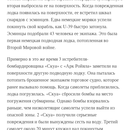
вторая выбросила ее на поверхность. Когда поврежденная
лодка появилась на поверхности, ее встретил шквал
снарядов с эсминцев. Едва немецкие моряки успели
покинуть свой корабль, как U-39 быстро затонула.
Эсминцы подобрали 43 человека ее экипажа. Это была
первая немецкая подводная лодка, потопленная во
Второй Мировой войне.
Примерно в это же время 3 истребителя-
бомбардировщика «Скуа» с «Арк Ройяла» заметили на
поверхности другую подводную лодку. Она пыталась
потопить брошенное экипажем торговое судно, которое
ранее вызывало помощь. Когда самолеты приблизились,
лодка погрузилась. «Скуа» сбросили бомбы на место
погружения субмарины. Однако бомбы взорвались
раньше, чем низколетящие самолеты успели выйти из
опасной зоны. 2 «Скуа» получили серьезные
повреждения и были вынуждены сесть на воду. Третий
самолет около 20 минут кружил над покинутым