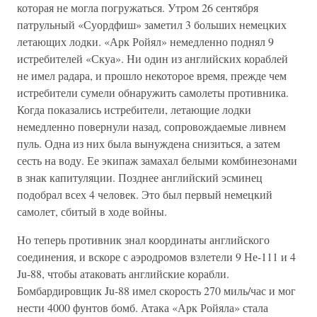
которая не могла погружаться. Утром 26 сентября
патрульный «Суордфиш» заметил 3 больших немецких
летающих лодки. «Арк Ройял» немедленно поднял 9
истребителей «Скуа». Ни один из английских кораблей
не имел радара, и прошло некоторое время, прежде чем
истребители сумели обнаружить самолеты противника.
Когда показались истребители, летающие лодки
немедленно повернули назад, сопровождаемые ливнем
пуль. Одна из них была вынуждена снизиться, а затем
сесть на воду. Ее экипаж замахал белыми комбинезонами
в знак капитуляции. Позднее английский эсминец
подобрал всех 4 человек. Это был первый немецкий
самолет, сбитый в ходе войны.
Но теперь противник знал координаты английского
соединения, и вскоре с аэродромов взлетели 9 Не-111 и 4
Ju-88, чтобы атаковать английские корабли.
Бомбардировщик Ju-88 имел скорость 270 миль/час и мог
нести 4000 фунтов бомб. Атака «Арк Ройяла» стала