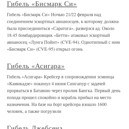
Гибель «Бисмарк Си»
Гибель «Бисмарк Си» Ночью 21/22 февраля над
соединением эскортных авианосцев, к которому должна
была присоединиться «Саратога», разверзся ад. Около
18.45 бомбардировщик «Бетти» атаковал эскортный
авианосец «Лунга Пойнт» (CVE-94). Однотипный с ним
«Бисмарк Си» (CVE-95) открыл огонь
Гибель «Асигара»
Гибель «Асигара» Крейсер в сопровождении эсминца
«Камикадзе» покинул 4 июня Сингапур с задачей
прорваться в Батавию через пролив Бангка. Первый день
похода прошел спокойно и корабль прибыл на место
назначения. На базе на борт крейсера взошло 1600
человек, а также погрузили
Гибель Джебсена