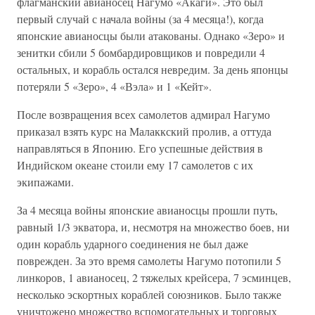
флагманский авианосец Нагумо «Акаги». Это был
первый случай с начала войны (за 4 месяца!), когда
японские авианосцы были атакованы. Однако «Зеро» и
зенитки сбили 5 бомбардировщиков и повредили 4
остальных, и корабль остался невредим. За день японцы
потеряли 5 «Зеро», 4 «Вэла» и 1 «Кейт».
После возвращения всех самолетов адмирал Нагумо
приказал взять курс на Малаккский пролив, а оттуда
направляться в Японию. Его успешные действия в
Индийском океане стоили ему 17 самолетов с их
экипажами.
За 4 месяца войны японские авианосцы прошли путь,
равный 1/3 экватора, и, несмотря на множество боев, ни
один корабль ударного соединения не был даже
поврежден. За это время самолеты Нагумо потопили 5
линкоров, 1 авианосец, 2 тяжелых крейсера, 7 эсминцев,
несколько эскортных кораблей союзников. Было также
уничтожено множество вспомогательных и торговых