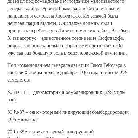
дивизия под командованием тогда еще малоизвестного
генерал-майора Эрвина Роммеля, а в Сицилию были
направлены самолеты Люфтваффе. Их задачей была
нейтрализация Мальты. Они также должны были
прикрыть переброску в Ливию немецких войск. Это был
Х авиакорпус – единственное соединение Люфтваффе,
подготовленное к борьбе с кораблями противника. Он
уже сыграл большую роль в ходе норвежской кампании.
Под командованием генерала авиации Ганса Гейслера в
составе Х авиакорпуса в декабре 1940 года прибыли 226
самолетов:
50 Не-111 – двухмоторный бомбардировщик (258 миль/
час)
80 Ju-87 – одномоторный пикирующий бомбардировщик
(255 миль/час)
70 Ju-88А – двухмоторный пикирующий