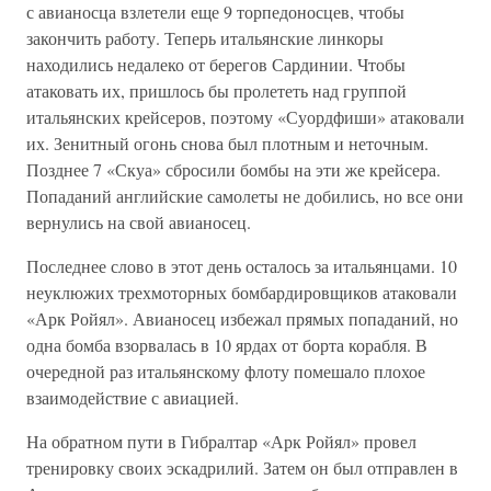
с авианосца взлетели еще 9 торпедоносцев, чтобы
закончить работу. Теперь итальянские линкоры
находились недалеко от берегов Сардинии. Чтобы
атаковать их, пришлось бы пролететь над группой
итальянских крейсеров, поэтому «Суордфиши» атаковали
их. Зенитный огонь снова был плотным и неточным.
Позднее 7 «Скуа» сбросили бомбы на эти же крейсера.
Попаданий английские самолеты не добились, но все они
вернулись на свой авианосец.
Последнее слово в этот день осталось за итальянцами. 10
неуклюжих трехмоторных бомбардировщиков атаковали
«Арк Ройял». Авианосец избежал прямых попаданий, но
одна бомба взорвалась в 10 ярдах от борта корабля. В
очередной раз итальянскому флоту помешало плохое
взаимодействие с авиацией.
На обратном пути в Гибралтар «Арк Ройял» провел
тренировку своих эскадрилий. Затем он был отправлен в