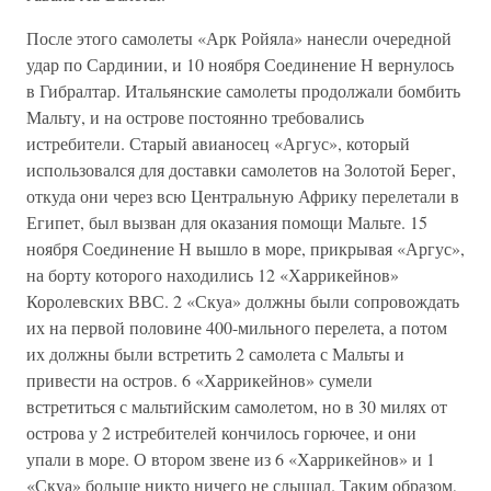
После этого самолеты «Арк Ройяла» нанесли очередной
удар по Сардинии, и 10 ноября Соединение Н вернулось
в Гибралтар. Итальянские самолеты продолжали бомбить
Мальту, и на острове постоянно требовались
истребители. Старый авианосец «Аргус», который
использовался для доставки самолетов на Золотой Берег,
откуда они через всю Центральную Африку перелетали в
Египет, был вызван для оказания помощи Мальте. 15
ноября Соединение Н вышло в море, прикрывая «Аргус»,
на борту которого находились 12 «Харрикейнов»
Королевских ВВС. 2 «Скуа» должны были сопровождать
их на первой половине 400-мильного перелета, а потом
их должны были встретить 2 самолета с Мальты и
привести на остров. 6 «Харрикейнов» сумели
встретиться с мальтийским самолетом, но в 30 милях от
острова у 2 истребителей кончилось горючее, и они
упали в море. О втором звене из 6 «Харрикейнов» и 1
«Скуа» больше никто ничего не слышал. Таким образом,