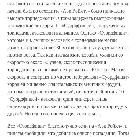
оба флота пошли на сближение, однако потом итальянцы
начали быстро отходить. «Арк Ройялу» было приказано
выслать торпедоносцы, чтобы задержать быстроходные
итальянские линкоры. 11 «Суордфишей», вооруженных
торпедами, атаковали итальянцев. Однако «Суордфиши»,
которые и в лучших условиях с торпедами не могли
развить скорость более 80 узлов, были вынуждены лететь
против ветра. Так как итальянские корабли уходили со
скоростью около 30 узлов, скорость сближения
торпедоносцев с целями не превышала 40 узлов. Малая
скорость и совершенно чистое небо делали «Суордфиши»
хорошей мишенью для итальянских зенитных орудий,
которые открыли интенсивный, но неточный огонь. 10
«Суордфишей» атаковали один линкор, и лишь
одиннадцатый, проскочив мимо него, сбросил торпеду в
другой. Ни одна из торпед в цель не попала.
Все «Суордфиши» благополучно сели на «Арк Ройял», и
пилоты сообщили, что добились одного попадания. Тогда