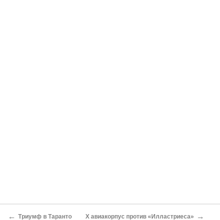
←
→
Триумф в Таранто
Х авиакорпус против «Илластриеса»