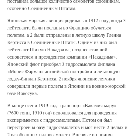
поставила большое количество самолетов союзникам,
особенно Соединенным Штатам.
Японская морская авиация родилась в 1912 году, когда 3
лейтенанта были посланы во Францию обучаться
полетам, а 2 были отправлены в летную школу Гленна
Кертисса в Соединенные Штаты. Одним из них был
лейтенант Шикую Накадзима, позднее ставший
основателем и президентом компании «Накадзима».
Японский флот приобрел 3 гидросамолета-биплана
«Морис Фарман» английской постройки и летающую
лодку-биплан Кертисса. 2 ноября японские летчики
совершили первые полеты в Японии на военно-морской
базе Йокосука.
В конце осени 1913 года транспорт «Вакамия-мару»
(7600 тонн, 1910 год) использовался для проведения
экспериментов с гидросамолетами. Потом он был
перестроен ы базу гидросамолетов и мог нести 2 целых и
2 разобранных гидросамолета. Впервые он принял