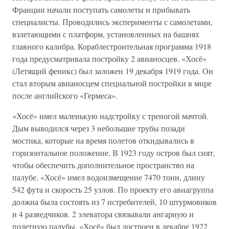
Франции начали поступать самолеты и прибывать
специалисты. Проводились эксперименты с самолетами,
взлетающими с платформ, установленных на башнях
главного калибра. Кораблестроительная программа 1918
года предусматривала постройку 2 авианосцев. «Хосё»
(Летящий феникс) был заложен 19 декабря 1919 года. Он
стал вторым авианосцем специальной постройки в мире
после английского «Гермеса».
«Хосё» имел маленькую надстройку с треногой мачтой.
Дым выводился через 3 небольшие трубы позади
мостика, которые на время полетов откидывались в
горизонтальное положение. В 1923 году остров был снят,
чтобы обеспечить дополнительное пространство на
палубе. «Хосё» имел водоизмещение 7470 тонн, длину
542 фута и скорость 25 узлов. По проекту его авиагруппа
должна была состоять из 7 истребителей, 10 штурмовиков
и 4 разведчиков. 2 элеватора связывали ангарную и
полетную палубы. «Хосё» был достроен в декабре 1922