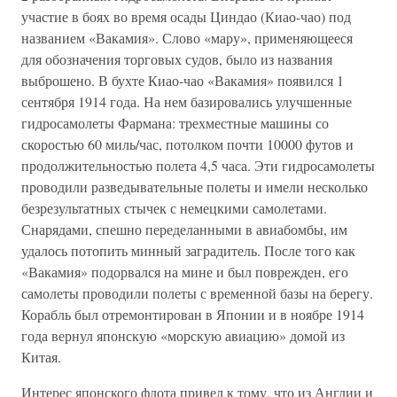
участие в боях во время осады Циндао (Киао-чао) под
названием «Вакамия». Слово «мару», применяющееся
для обозначения торговых судов, было из названия
выброшено. В бухте Киао-чао «Вакамия» появился 1
сентября 1914 года. На нем базировались улучшенные
гидросамолеты Фармана: трехместные машины со
скоростью 60 миль/час, потолком почти 10000 футов и
продолжительностью полета 4,5 часа. Эти гидросамолеты
проводили разведывательные полеты и имели несколько
безрезультатных стычек с немецкими самолетами.
Снарядами, спешно переделанными в авиабомбы, им
удалось потопить минный заградитель. После того как
«Вакамия» подорвался на мине и был поврежден, его
самолеты проводили полеты с временной базы на берегу.
Корабль был отремонтирован в Японии и в ноябре 1914
года вернул японскую «морскую авиацию» домой из
Китая.
Интерес японского флота привел к тому, что из Англии и