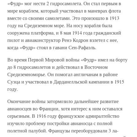
«Фудр» мог нести 2 гидросамолета. Он стал первым в
мире кораблем, который участвовал в маневрах флота
вместе со своими самолетами. Это произошло в 1913
году на Средиземном море. На носу корабля была
сооружена платформа, и 8 мая 1914 года гражданский
пилот и авиаконструктор Ренэ Кодрон взлетел с нее,
когда «Фудр» стоял в гавани Сен-Рафаэль.
Во время Первой Мировой войны «Фудр» имел на борту
до 8 гидросамолетов и действовал в Восточном
Средиземноморье. Он помогал англичанам в районе
Суэца и участвовал в Дарданелльской кампании в 1915
году.
Окончание войны затормозило дальнейшее развитие
авианосцев во Франции, хотя интерес к ним оставался
серьезным. В 1916 году французское адмиралтейство
изучило проблему постройки авианосца с полной
полетной палубой. Французы переоборудовали 3 ла-