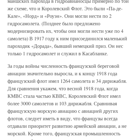
маншских парохода в гидроавианосцы примерно по той
же схеме, что и Королевский Флот. Это были «Па-де-
Кале», «Норд» и «Роуэн». Они могли нести по 2
гидросамолета. (Позднее было предложено
модернизировать их, чтобы они могли нести уже по 4
самолета) В 1917 году к ним присоединился маленький
пароходик «Дорада», бывший немецкий приз. Он нес
только 1 гидросамолет и служил в Касабланке.
За годы войны численность французской береговой
авиации значительно выросла, и к концу 1918 года
французский флот имел 1264 самолета и 34 дирижабля.
Для сравнения укажем, что весной 1918 года, когда
КМВС стала частью КВВС, Королевский Флот имел
более 3000 самолетов и 103 дирижабля. Сравнивая
французскую морскую авиацию с авиацией других
флотов, следует иметь в виду, что французы всегда
отдавали приоритет развитию армейской авиации, а не
морской. Кроме того, французская промышленность