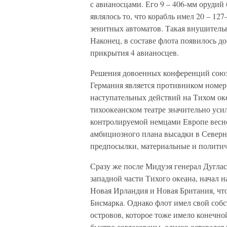
с авианосцами. Его 9 – 406-мм орудий
являлось то, что корабль имел 20 – 1
зенитных автоматов. Такая внушитель
Наконец, в составе флота появилось д
прикрытия 4 авианосцев.
Решения довоенных конференций союзн
Германия является противником номер 
наступательных действий на Тихом ок
тихоокеанском театре значительно уси
контролируемой немцами Европе весно
амбициозного плана высадки в Северно
предпосылки, материальные и политиче
Сразу же после Мидуэя генерал Дугл
западной части Тихого океана, начал н
Новая Ирландия и Новая Британия, что
Бисмарка. Однако флот имел свой соб
островов, которое тоже имело конечн
быстро согласованы, однако оставался 