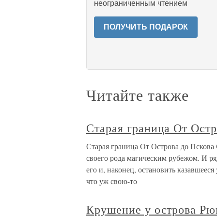
неограниченным чтением
ПОЛУЧИТЬ ПОДАРОК
Читайте также
Старая граница От Остр
Старая граница От Острова до Пскова 
своего рода магическим рубежом. И р
его и, наконец, остановить казавшееся
что уж свою-то
Крушение у острова Рю