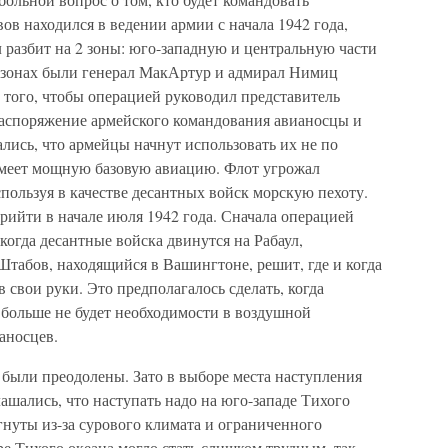
в находился в ведении армии с начала 1942 года,
л разбит на 2 зоны: юго-западную и центральную части
 зонах были генерал МакАртур и адмирал Нимиц
 того, чтобы операцией руководил представитель
 распоряжение армейского командования авианосцы и
лись, что армейцы начнут использовать их не по
имеет мощную базовую авиацию. Флот угрожал
пользуя в качестве десантных войск морскую пехоту.
ийти в начале июля 1942 года. Сначала операцией
когда десантные войска двинутся на Рабаул,
абов, находящийся в Вашингтоне, решит, где и когда
 свои руки. Это предполагалось сделать, когда
 больше не будет необходимости в воздушной
аносцев.
 были преодолены. Зато в выборе места наступления
ашались, что наступать надо на юго-западе Тихого
гнуты из-за сурового климата и ограниченного
ре Тихого океана могло стать слишком трудным, так