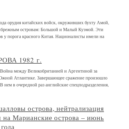
года орудия китайских войск, окруживших бухту Амой,
ибрежным островам: Большой и Малый Куэмой. Эти
в у порога красного Китая. Националисты имели на
ВА 1982 г.
йна между Великобританией и Аргентиной за
Южной Атлантике. Завершающее сражение произошло
В нем в очередной раз английские спецподразделения,
шалловы острова, нейтрализация
и на Марианские острова – июнь
 года