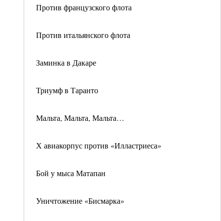
Против французского флота
Против итальянского флота
Заминка в Дакаре
Триумф в Таранто
Мальта, Мальта, Мальта…
Х авиакорпус против «Илластриеса»
Бой у мыса Матапан
Уничтожение «Бисмарка»