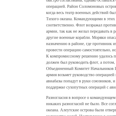
операцией. Район Соломоновых острово
когда весь театр военных действий бы
Тихого океана. Командующими в этих
соответственно. Флот возражал против
армии, так как не желал передавать в
другие военные корабли. Моряки опаса
назначению в районе, где противник 
провести операцию самостоятельно, ис
К компромиссному решению удалось пр
должен был руководить флот, а потом, 
Объединенный Комитет Начальников Шт
армия возьмет руководство операцией в
авиабазы попадут в руки союзников, и
поддержке сухопутных операций с ави
Разногласия в вопросе о командующем
никаких разногласий не было. Все согл
океана. Алеутские острова были отвер
количества целей. Наступление в цент