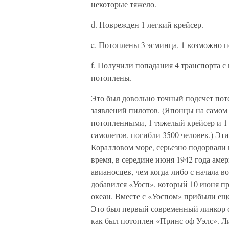
некоторые тяжело.
d. Поврежден 1 легкий крейсер.
e. Потоплены 3 эсминца, 1 возможно 
f. Получили попадания 4 транспорта с
потоплены.
Это был довольно точный подсчет пот
заявлений пилотов. (Японцы на самом 
потопленными, 1 тяжелый крейсер и 1
самолетов, погибли 3500 человек.) Эт
Коралловом море, серьезно подорвали
время, в середине июня 1942 года ам
авианосцев, чем когда-либо с начала 
добавился «Уосп», который 10 июня п
океан. Вместе с «Уоспом» прибыли еще
Это был первый современный линкор с
как был потоплен «Принс оф Уэлс». Ли