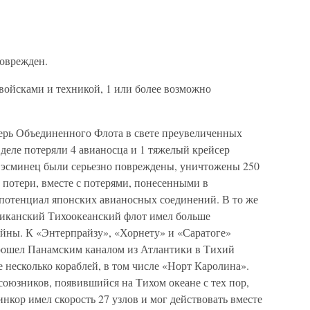
поврежден.
 войсками и техникой, 1 или более возможно
ерь Объединенного Флота в свете преувеличенных
деле потеряли 4 авианосца и 1 тяжелый крейсер
 эсминец были серьезно повреждены, уничтожены 250
и потери, вместе с потерями, понесенными в
 потенциал японских авианосных соединений. В то же
ериканский Тихоокеанский флот имел больше
войны. К «Энтерпрайзу», «Хорнету» и «Саратоге»
рошел Панамским каналом из Атлантики в Тихий
 несколько кораблей, в том числе «Норт Каролина».
оюзников, появившийся на Тихом океане с тех пор,
нкор имел скорость 27 узлов и мог действовать вместе