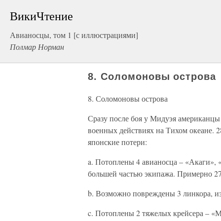
ВикиЧтение
Авианосцы, том 1 [с иллюстрациями]
Полмар Норман
8. Соломоновы острова
8. Соломоновы острова
Сразу после боя у Мидуэя американцы
военных действиях на Тихом океане. 
японские потери:
a. Потоплены 4 авианосца – «Акаги», 
большей частью экипажа. Примерно 275
b. Возможно повреждены 3 линкора, из
c. Потоплены 2 тяжелых крейсера – «