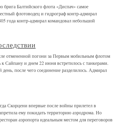
 брига Балтийского флота «Диспач» самое
естный флотоводец и гидрограф контр-адмирал
05 года контр-адмирал командовал небольшой
оследствии
сле отмененной погони за Первым мобильным флотом
 к Сайпану и днем 22 июня встретилось с танкерами.
 день, после чего соединение разделилось. Адмирал
огда Скорцени впервые после войны прилетел в
апретила ему покидать территорию аэродрома. Но
ресторан аэропорта идеальным местом для переговоров