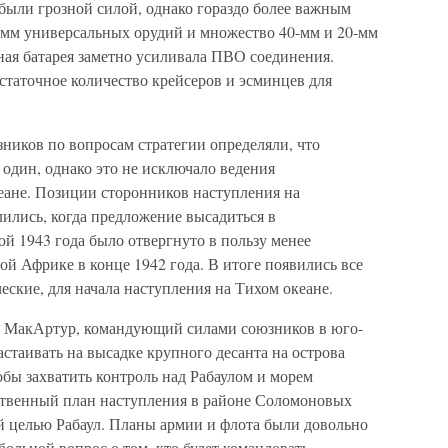
 были грозной силой, однако гораздо более важным
27-мм универсальных орудий и множество 40-мм и 20-мм
ная батарея заметно усиливала ПВО соединения.
остаточное количество крейсеров и эсминцев для
иков по вопросам стратегии определяли, что
один, однако это не исключало ведения
еане. Позиции сторонников наступления на
лились, когда предложение высадиться в
й 1943 года было отвергнуто в пользу менее
й Африке в конце 1942 года. В итоге появились все
ские, для начала наступления на Тихом океане.
ас МакАртур, командующий силами союзников в юго-
астаивать на высадке крупного десанта на острова
бы захватить контроль над Рабаулом и морем
ственный план наступления в районе Соломоновых
ой целью Рабаул. Планы армии и флота были довольно
больной вопрос о том, кто будет командовать