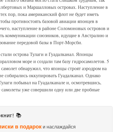
илбертовых и Маршалловых островах. Наступление в
тех пор, пока американский флот не будет иметь
чтобы противостоять базовой авиации японцев в
очего, наступление в районе Соломоновых островов и
ить коммуникации союзников, идущие в Австралию и
зование передовой базы в Порт-Морсби.
стали острова Тулаги и Гуадалканал. Японцы
оралловом море и создали там базу гидросамолетов. 5
самолет обнаружил, что японцы строят аэродром на
не собирались оккупировать Гуадалканал. Однако
лаги побывал на Гуадалканале и, осмотревшись,
е самолеты уже совершили одну или две пробные
книг! 📚
писки в подарок
и наслаждайся