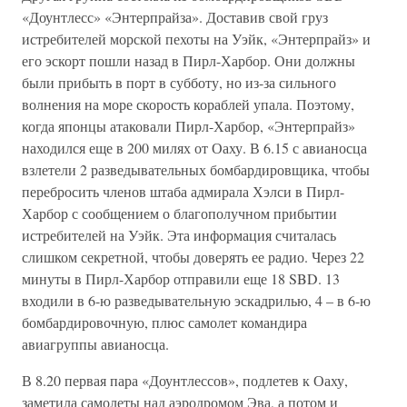
«Доунтлесс» «Энтерпрайза». Доставив свой груз
истребителей морской пехоты на Уэйк, «Энтерпрайз» и
его эскорт пошли назад в Пирл-Харбор. Они должны
были прибыть в порт в субботу, но из-за сильного
волнения на море скорость кораблей упала. Поэтому,
когда японцы атаковали Пирл-Харбор, «Энтерпрайз»
находился еще в 200 милях от Оаху. В 6.15 с авианосца
взлетели 2 разведывательных бомбардировщика, чтобы
перебросить членов штаба адмирала Хэлси в Пирл-
Харбор с сообщением о благополучном прибытии
истребителей на Уэйк. Эта информация считалась
слишком секретной, чтобы доверять ее радио. Через 22
минуты в Пирл-Харбор отправили еще 18 SBD. 13
входили в 6-ю разведывательную эскадрилью, 4 – в 6-ю
бомбардировочную, плюс самолет командира
авиагруппы авианосца.
В 8.20 первая пара «Доунтлессов», подлетев к Оаху,
заметила самолеты над аэродромом Эва, а потом и