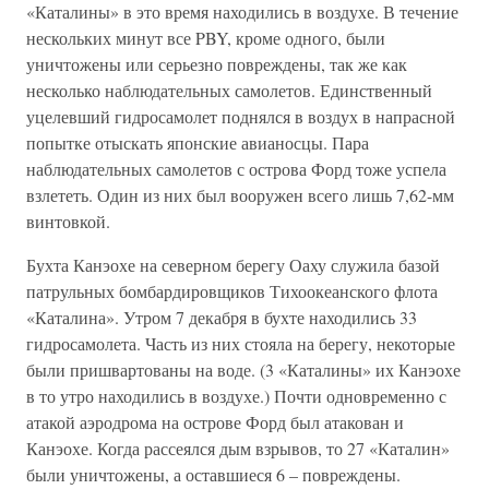
«Каталины» в это время находились в воздухе. В течение
нескольких минут все PBY, кроме одного, были
уничтожены или серьезно повреждены, так же как
несколько наблюдательных самолетов. Единственный
уцелевший гидросамолет поднялся в воздух в напрасной
попытке отыскать японские авианосцы. Пара
наблюдательных самолетов с острова Форд тоже успела
взлететь. Один из них был вооружен всего лишь 7,62-мм
винтовкой.
Бухта Канэохе на северном берегу Оаху служила базой
патрульных бомбардировщиков Тихоокеанского флота
«Каталина». Утром 7 декабря в бухте находились 33
гидросамолета. Часть из них стояла на берегу, некоторые
были пришвартованы на воде. (3 «Каталины» их Канэохе
в то утро находились в воздухе.) Почти одновременно с
атакой аэродрома на острове Форд был атакован и
Канэохе. Когда рассеялся дым взрывов, то 27 «Каталин»
были уничтожены, а оставшиеся 6 – повреждены.