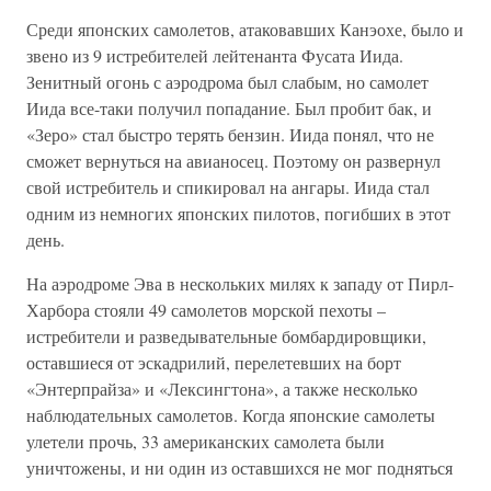
Среди японских самолетов, атаковавших Канэохе, было и
звено из 9 истребителей лейтенанта Фусата Иида.
Зенитный огонь с аэродрома был слабым, но самолет
Иида все-таки получил попадание. Был пробит бак, и
«Зеро» стал быстро терять бензин. Иида понял, что не
сможет вернуться на авианосец. Поэтому он развернул
свой истребитель и спикировал на ангары. Иида стал
одним из немногих японских пилотов, погибших в этот
день.
На аэродроме Эва в нескольких милях к западу от Пирл-
Харбора стояли 49 самолетов морской пехоты –
истребители и разведывательные бомбардировщики,
оставшиеся от эскадрилий, перелетевших на борт
«Энтерпрайза» и «Лексингтона», а также несколько
наблюдательных самолетов. Когда японские самолеты
улетели прочь, 33 американских самолета были
уничтожены, и ни один из оставшихся не мог подняться