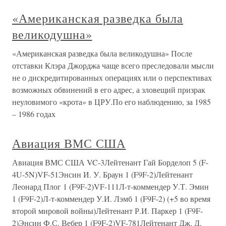
«Американская разведка была
великодушна»
«Американская разведка была великодушна» После
отставки Клэра Джорджа чаще всего преследовали мысли
не о дискредитированных операциях или о перспективах
возможных обвинений в его адрес, а зловещий призрак
неуловимого «крота» в ЦРУ.По его наблюдению, за 1985
– 1986 годах
Авиация ВМС США
Авиация ВМС США VC-3Лейтенант Гай Борделоп 5 (F-
4U-5N)VF-51Энсин И. У. Браун 1 (F9F-2)Лейтенант
Леонард Плог 1 (F9F-2)VF-111Л-т-коммендер У.Т. Эмин
1 (F9F-2)Л-т-коммендер У.И. Лэмб 1 (F9F-2) (+5 во время
второй мировой войны)Лейтенант Р.И. Паркер 1 (F9F-
2)Энсин Ф.С. Вебер 1 (F9F-2)VF-781Лейтенант Дж. Д.