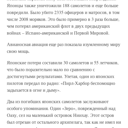
Японцы также уничтожили 188 самолетов и еще больше
повредили. Было убито 2335 офицеров и матросов, в том
числе 2008 моряков. Это было примерно в 3 раза больше,
чем потерял американский флот в двух предыдущих
войнах – Испано-американской и Первой Мировой.
Авианосная авиация еще раз показала изумленному миру
свою мощь.
Японские потери составили 30 самолетов и 55 летчиков,
что было поразительно мало по сравнению с
достигнутыми результатами. Улетая, один из японских
пилотов передал по радио: «Пирл-Харбор беспомощно
задыхается в огне и дыму».
Два из погибших японских самолетов заслуживают
особого упоминания. Один «Зеро», поврежденный над
Оаху, сел на маленький островок Ниихау. Этот остров
был отрезан от остального архипелага, так как не имел ни