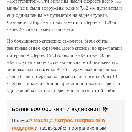
«Нортгемптон». Эти бипланы имели скорость всего 160
миль/час и были вооружены одним 7,62-мм пулеметом и
еще одним таким же пулеметом на задней турели.
Самолеты «Нортгемптона» заметили «Зеро» в 11.20 и
через 20 минут сумели сбить его.
Но большинство японских самолетов были сбиты
зенитным огнем кораблей. Всего японцы во время атаки
потеряли 9 «Зеро», 15 «Вэлов» и 5 «Кейтов». Один
«Кейт» упал в воду возле авианосца, но 3 человека его
экипажа были спасены. Все 5 сверхмалых подводных
лодок были потеряны во время атаки, погибли 9 из 10
членов экипажей. Они не причинили никакого вреда, а
уцелевший моряк стал первым пленным в этой войне.
Более 800 000 книг и аудиокниг! 📚
2 месяца Литрес Подписки в
Получи
подарок
и наслаждайся неограниченным