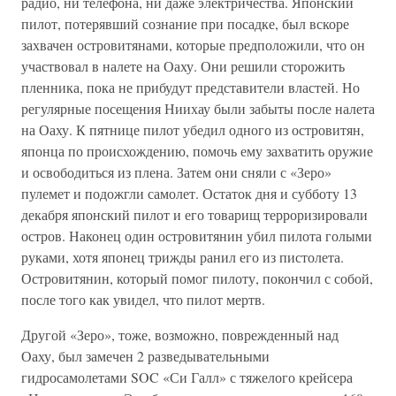
радио, ни телефона, ни даже электричества. Японский
пилот, потерявший сознание при посадке, был вскоре
захвачен островитянами, которые предположили, что он
участвовал в налете на Оаху. Они решили сторожить
пленника, пока не прибудут представители властей. Но
регулярные посещения Ниихау были забыты после налета
на Оаху. К пятнице пилот убедил одного из островитян,
японца по происхождению, помочь ему захватить оружие
и освободиться из плена. Затем они сняли с «Зеро»
пулемет и подожгли самолет. Остаток дня и субботу 13
декабря японский пилот и его товарищ терроризировали
остров. Наконец один островитянин убил пилота голыми
руками, хотя японец трижды ранил его из пистолета.
Островитянин, который помог пилоту, покончил с собой,
после того как увидел, что пилот мертв.
Другой «Зеро», тоже, возможно, поврежденный над
Оаху, был замечен 2 разведывательными
гидросамолетами SOC «Си Галл» с тяжелого крейсера