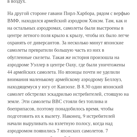
в воздух.
На другой стороне гавани Пирл-Харбора, рядом с верфью
ВМФ, находился армейский аэродром Хикэм. Там, как и
на остальных аэродромах, самолеты были выстроены в
центре летного поля крыло к крылу, чтобы их было легче
охранять от диверсантов. За несколько минут японские
самолеты превратили большую часть из них в
обугленные скелеты. Такая же история произошла на
аэродроме Уэллер в центре Оаху, где были уничтожены
44 армейских самолета. Но японцы почти не уделили
внимания маленькому армейскому аэродрому Беллоуз,
находящемуся у югу от Канэохе. В 8.30 один японский
самолет обстрелял эскадрилью истребителей, стоящую на
земле. Эти самолеты ВВС стояли без топлива и
боеприпасов, поэтому понадобилось время, чтобы
подготовить их к вылету. Наконец, 9 истребителей
начали выруливать на взлетную полосу, когда над
аэродромом появились 7 японских самолетов. 7