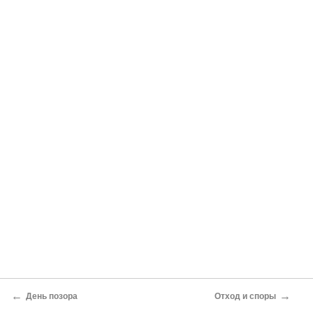
←
→
День позора
Отход и споры