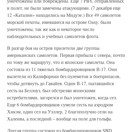
уничтожены или повреждены. Еще 7 PBY, отправленных
в полет, не были замечены атакующими. (7 декабря еще
12 «Каталин» находились на Мидуэе.) Все 49 самолетов
морской пехоты, имевшиеся на острове Оаху, были
уничтожены, так же как и некоторое число
наблюдательных и учебных самолетов флота.
В разгар боя на остров прилетели две группы
американских самолетов. Первая прибыла с севера, почти
по тому же маршруту, что и японские самолеты. Она
состояла из 11 тяжелых бомбардировщиков В-17. Они
вылетели из Калифорнии без пулеметов и боеприпасов,
чтобы дотянуть до Гавайев. Один В-17, пытавшийся
сесть на Беллоуз, был обстрелян японскими
истребителями, загорелся и был уничтожен, когда сел.
Еще 6 бомбардировщиков сумели сесть на аэродром
Хикэм, один сел на Уэллер, 2 благополучно сели на
Халеива, а последний – вообще на поле для гольфа.
Другая группа состояла из бомбардировщиков SBD