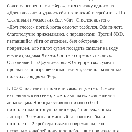
более маневренными «Зеро», хотя стрелку одного из
«Доунтлессов» и удалось сбить японский истребитель. Но
удачливый пулеметчик был убит. Стрелок другого
«Доунтлесса» погиб, когда самолет разбился. Оба пилота
благополучно приземлились с парашютами. Третий SBD,
пытавшийся уйти от японцев, был обстрелян и
поврежден. Его пилот сумел посадить самолет на воду
возле аэродрома Хикэм. Он и его стрелок спаслись.
Остальные 11 «Доунтлессов» «Энтерпрайза» сумели
прорваться и, изрешеченные пулями, сели на различных
полосах аэродрома Форд.
К 10.00 последний японский самолет улетел. Все они
направились на север, к ожидавшим их возвращения
авианосцам. Японцы оставили позади себя 4
потопленных и тонущих линкора, 4 поврежденных
линкора. 3 эсминца и минный заградитель были
потоплены, 2 крейсера тяжело повреждены, еще
несколько кораблей получили небольшие повреждения.