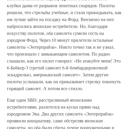
клубки дыма от разрывов зенитных снарядов. Пилоты
решили, что стрельбы учебные, и стали прикидывать, как
им лучше зайти на посадку на Форд. Внезапно на них
набросились японские истребители. Но, благодаря
искусству пилотов, оба самолета сумели сесть на
аэродром Форд. Через 10 минут прилетели остальные
самолеты «Энтерпрайза». Никто точно так и не узнал,
что произошло с замыкающим самолетом. По радио
слышали, как его пилот говорил: «Не атакуйте меня! Это
6-Бейкер-3 (третий самолет 6-й бомбардировочной
эскадрильи), американский самолет». Затем другие
пилоты услышали, как он приказывает стрелку покинуть
горящий самолет. А потом все стихло.
Еще один SBD, расстрелянный японскими
истребителями, разлетелся на куски прямо над
аэродромом Эва. Два других самолета «Энтерпрайза»
проявили инициативу, сами обстреляв японские
самолеты, но оба были сбиты лучше вооруженными и