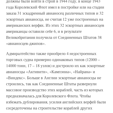
должны были войти в строй в 1944 году, в конце 1943
года Королевский Флот имел в постройке или на стадии
заказа 31 эскадренный авианосец различных типов и 32
эскортных авианосца, не считая 12 уже построенных на
американских верфях. Из этих 32 эскортных авианосцев
американцы оставили себе 6, и в результате
Великобритания получила от Соединенных Штатов 38
«авианосцев-джипов».
Адмиралтейство также приобрело 4 недостроенных
торговых судна примерно одинаковых типов (12000 –
14000 тонн, 17 – 18 узлов) и достроило их как эскортные
авианосцы «Активити», «Кампэниа», «Найрана» и
«Виндекс». Больше в Англии эскортные авианосцы не
строились, так как Соединенные Штаты развернули
массовое производство этих кораблей, часть из которых
предназначалась для Королевского Флота. Чтобы
избежать дублирования, усилия английских верфей были
сосредоточены на строительстве кораблей других