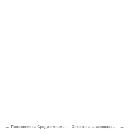
←
→
Положение на Средиземном море меняется
Эскортные авианосцы в Атлантике