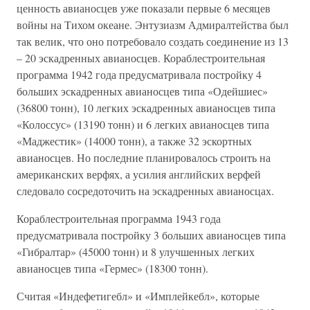
ценность авианосцев уже показали первые 6 месяцев
войны на Тихом океане. Энтузиазм Адмиралтейства был
так велик, что оно потребовало создать соединение из 13
– 20 эскадренных авианосцев. Кораблестроительная
программа 1942 года предусматривала постройку 4
больших эскадренных авианосцев типа «Одейшиес»
(36800 тонн), 10 легких эскадренных авианосцев типа
«Колоссус» (13190 тонн) и 6 легких авианосцев типа
«Маджестик» (14000 тонн), а также 32 эскортных
авианосцев. Но последние планировалось строить на
американских верфях, а усилия английских верфей
следовало сосредоточить на эскадренных авианосцах.
Кораблестроительная программа 1943 года
предусматривала постройку 3 больших авианосцев типа
«Гибралтар» (45000 тонн) и 8 улучшенных легких
авианосцев типа «Гермес» (18300 тонн).
Считая «Индефетигебл» и «Имплейкебл», которые