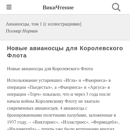
ВикиЧтение
Авианосцы, том 1 [с иллюстрациями]
Полмар Норман
Новые авианосцы для Королевского
Флота
Новые авианосцы для Королевского Флота
Использование устаревших «Игла» и «Фьюриеса» в
операции «Пьедестал», а «Фьюриеса» и «Аргуса» в
операции «Торч» показало, что и через 3 года после
начала войны Королевскому Флоту не хватало
современных авианосцев. 4 авианосца с
бронированными полетными палубами, заложенные в
1937 году, – «Викториес», «Илластриес», «Формидебл»,
«Индомитебл» – теперь уже были ветеранами многих