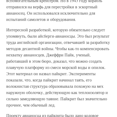
вспомогательным крейсером. Но в 1943 году корабль
отправился на верфь для перестройки в эскортный
авианосец. Он использовался исключительно для
испытаний самолетов и оборудования.
Интересной разработкой, которую обязательно следует
упомянуть, были айсберги-авианосцы. Это был результат
труда английской организации, отвечавшей за разработку
методов десантной войны. Чтобы как-то компенсировать
нехватку авианосцев, Джеффри Пайк, ученый,
работавший в этом бюро, доказал, что можно создать
плавучую платформу из смеси морской воды и опилок.
Этот материал он назвал пайкрит. Эксперименты
показали, что, когда пайкрит начинал таять, его
волокнистая структура образовывала похожую на мех
наружную оболочку, действующую как теплоизолятор и
сильно замедляющую таяние. Пайкрит был значительно
прочнее, чем обычный лед.
Проекту авианосца из пайкрита было дано кодовое