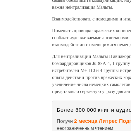
важна нейтрализация Мальты.
Взаимодействовать с немецкими и ит
Помешать проводке вражеских конвоев
снабжать‹удерживаемые англичанами› 
взаимодействии с имеющимися немецк
Для нейтрализации Мальты II авиакор
бомбардировщиков Ju-88А-4, 1 группу
истребителей Ме-110 и 4 группы истре
опыта действий против вражеских кор
увеличение числа немецких самолетов
представляло серьезную угрозу для ан
Более 800 000 книг и аудио
2 месяца Литрес Под
Получи
неограниченным чтением