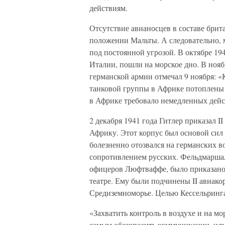
действиям.
Отсутствие авианосцев в составе брит
положении Мальты. А следовательно,
под постоянной угрозой. В октябре 19
Италии, пошли на морское дно. В ноя
германской армии отмечал 9 ноября: «
танковой группы в Африке потоплены
в Африке требовало немедленных дей
2 декабря 1941 года Гитлер приказал 
Африку. Этот корпус был основой сил
болезненно отозвался на германских в
сопротивлением русских. Фельдмаршал
офицеров Люфтваффе, было приказан
театре. Ему были подчинены II авиак
Средиземноморье. Целью Кессельринг
«Захватить контроль в воздухе и на 
самым обезопасить коммуникации, иду