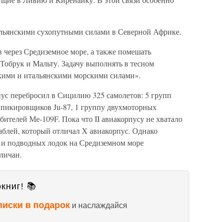
альянскими сухопутными силами в Северной Африке.
 через Средиземное море, а также помешать
Тобрук и Мальту. Задачу выполнять в тесном
ими и итальянскими морскими силами».
пус перебросил в Сицилию 325 самолетов: 5 групп
 пикировщиков Ju-87, 1 группу двухмоторных
бителей Ме-109F. Пока что II авиакорпусу не хватало
аблей, который отличал Х авиакорпус. Однако
 и подводных лодок на Средиземном море
гличан.
книг! 📚
писки в подарок
и наслаждайся