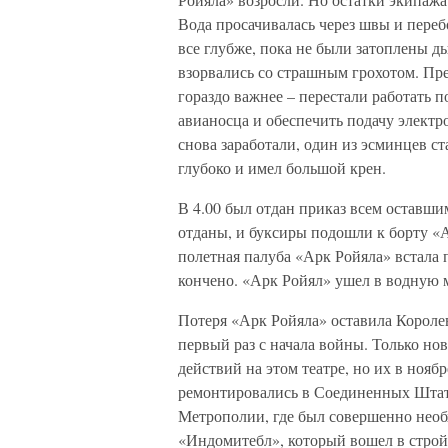
Вода просачивалась через швы и пере
все глубже, пока не были затоплены д
взорвались со страшным грохотом. Прек
гораздо важнее – перестали работать 
авианосца и обеспечить подачу электр
снова заработали, один из эсминцев ст
глубоко и имел большой крен.
В 4.00 был отдан приказ всем оставш
отданы, и буксиры подошли к борту «А
полетная палуба «Арк Ройяла» встала 
кончено. «Арк Ройял» ушел в водную м
Потеря «Арк Ройяла» оставила Короле
первый раз с начала войны. Только н
действий на этом театре, но их в нояб
ремонтировались в Соединенных Штата
Метрополии, где был совершенно необ
«Индомитебл», который вошел в строй 