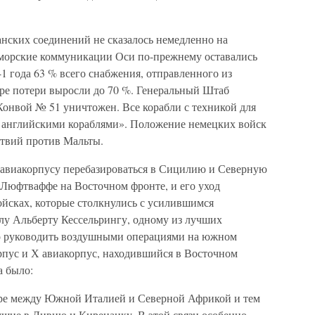
анских соединений не сказалось немедленно на
 морские коммуникации Оси по-прежнему оставались
41 года 63 % всего снабжения, отправленного из
бре потери выросли до 70 %. Генеральный Штаб
Конвой № 51 уничтожен. Все корабли с техникой для
 английскими кораблями». Положение немецких войск
ствий против Мальты.
II авиакорпусу перебазироваться в Сицилию и Северную
 Люфтваффе на Восточном фронте, и его уход
ойсках, которые столкнулись с усилившимся
у Альберту Кессельрингу, одному из лучших
о руководить воздушными операциями на южном
орпус и Х авиакорпус, находившийся в Восточном
а было:
море между Южной Италией и Северной Африкой и тем
щие в Ливию и Киренаику. В этой связи особенно