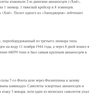
олеты атаковали 2-ю дивизию авианосцев («Хиё»,
и 1 линкор, 1 тяжелый крейсер и 8 эсминцев.
а «Хиё». Пилот одного из «Авенджеров» лейтенант
 переоборудованный из третьего линкора типа
н на воду 11 ноября 1944 года, а через 8 дней вошел в
щение 68059 тонн и был самым крупным авианосцем в
силы 7-го Флота шли через Филиппины к заливу
ованы камикадзэ. Самолеты эскортных авианосцев и
 атаку 3 января, хотя один из японских самолетов упал