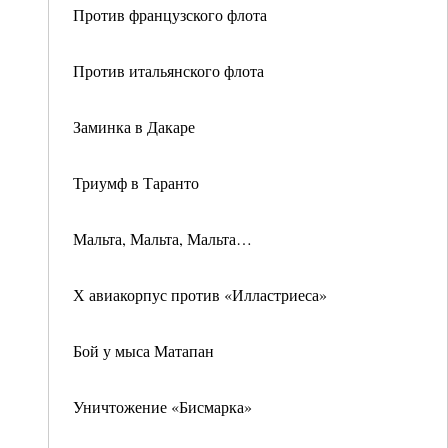
Против французского флота
Против итальянского флота
Заминка в Дакаре
Триумф в Таранто
Мальта, Мальта, Мальта…
Х авиакорпус против «Илластриеса»
Бой у мыса Матапан
Уничтожение «Бисмарка»