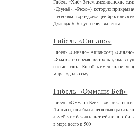
Гибель «Хиё» Затем американские сам
«Дзуньё», «Рюхо»), которую прикрывал
Несколько торпедоносцев бросились н
Джордж Б. Браун перед вылетом
Гибель «Синано»
Гибель «Синано» Авианосец «Синано»,
«Ямато» во время постройки, был спуще
состав флота. Корабль имел водоизме
мире, однако ему
Гибель «Оммани Бей»
Гибель «Оммани Бей» Пока десантные 
Лингаен, они были несколько раз атак
армейские базовые истребители отбили
в море всего в 500