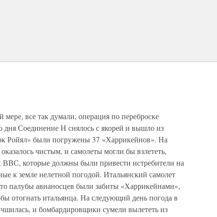
й мере, все так думали, операция по переброске
о дня Соединение Н снялось с якорей и вышло из
рк Ройял» были погружены 37 «Харрикейнов». На
оказалось чистым, и самолеты могли бы взлететь,
 ВВС, которые должны были привести истребители на
нные к земле нелетной погодой. Итальянский самолет
, что палубы авианосцев были забиты «Харрикейнами»,
обы отогнать итальянца. На следующий день погода в
учшилась, и бомбардировщики сумели вылететь из