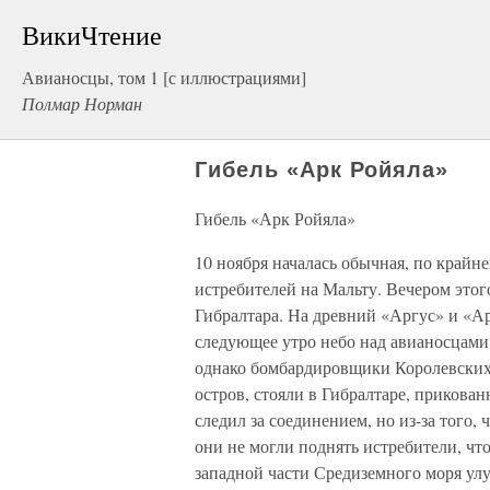
ВикиЧтение
Авианосцы, том 1 [с иллюстрациями]
Полмар Норман
Гибель «Арк Ройяла»
Гибель «Арк Ройяла»
10 ноября началась обычная, по крайне
истребителей на Мальту. Вечером этог
Гибралтара. На древний «Аргус» и «А
следующее утро небо над авианосцами 
однако бомбардировщики Королевских
остров, стояли в Гибралтаре, прикова
следил за соединением, но из-за того
они не могли поднять истребители, чт
западной части Средиземного моря ул