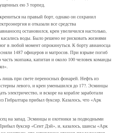
ущенных ею 3 торпед.
крениться на правый борт, однако он сохранил
лектроэнергия и отказали все средства
авианосец остановился, крен увеличился настолько,
 касались воды. Было решено не рисковать жизнями
мог в любой момент опрокинуться. К борту авианосца
 сняли 1487 офицеров и матросов. При взрыве погиб
 часть экипажа, капитан и около 100 человек команды
ял».
ь лишь при свете переносных фонарей. Нефть из
истерны левого, и крен уменьшился до 17?. Эсминцы
ть электричество, и вскоре на корабле заработали
з Гибралтара прибыл буксир. Казалось, что «Арк
сец на запад. Эсминцы и охотники за подводными
Прибыл буксир «Сент Дэй», и, казалось, шансы «Арк
не заметили, что затопление отсеков продолжается.