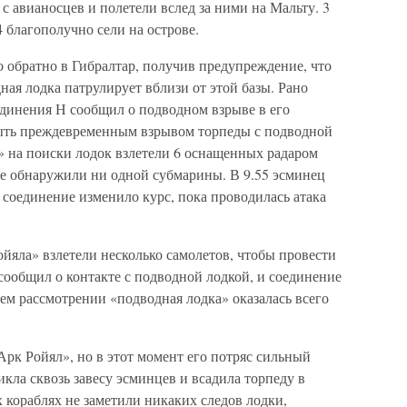
с авианосцев и полетели вслед за ними на Мальту. 3
4 благополучно сели на острове.
 обратно в Гибралтар, получив предупреждение, что
ная лодка патрулирует вблизи от этой базы. Рано
единения Н сообщил о подводном взрыве в его
быть преждевременным взрывом торпеды с подводной
» на поиски лодок взлетели 6 оснащенных радаром
е обнаружили ни одной субмарины. В 9.55 эсминец
 соединение изменило курс, пока проводилась атака
ойяла» взлетели несколько самолетов, чтобы провести
сообщил о контакте с подводной лодкой, и соединение
ем рассмотрении «подводная лодка» оказалась всего
Арк Ройял», но в этот момент его потряс сильный
кла сквозь завесу эсминцев и всадила торпеду в
 кораблях не заметили никаких следов лодки,