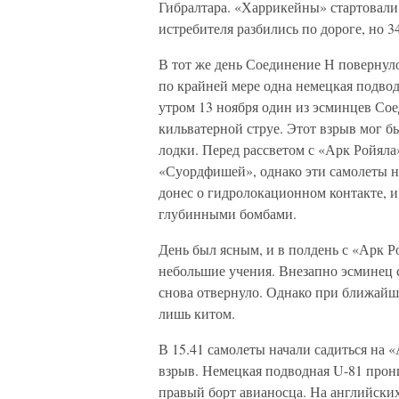
Гибралтара. «Харрикейны» стартовали 
истребителя разбились по дороге, но 3
В тот же день Соединение Н повернуло
по крайней мере одна немецкая подвод
утром 13 ноября один из эсминцев Со
кильватерной струе. Этот взрыв мог 
лодки. Перед рассветом с «Арк Ройяла
«Суордфишей», однако эти самолеты н
донес о гидролокационном контакте, и
глубинными бомбами.
День был ясным, и в полдень с «Арк Р
небольшие учения. Внезапно эсминец 
снова отвернуло. Однако при ближайш
лишь китом.
В 15.41 самолеты начали садиться на «
взрыв. Немецкая подводная U-81 прони
правый борт авианосца. На английских