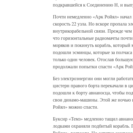
подкравшейся к Соединению Н, и вып
Почти немедленно «Арк Ройял» начал 
скорость 22 узла. Но вскоре пропала э
внутрикорабельной связи. Прежде чем 
что горизонтальные радиомачты почти
моряков и покинуть корабль, который 
подошли эсминцы, которые за полчаса
только один человек. Отослав большую
продолжали попытки спасти «Арк Рой
Без электроэнергии они могли работат
цистерн правого борта перекачали в ц
подошли к борту авианосца, чтобы пода
свои динамо-машины. Этой же ночью и
Ройял» можно спасти.
Буксир «Темз» медленно тащил авиано
лодками охраняли подбитый корабль. 
Ройяла» возросли. Но остатки экипажа 