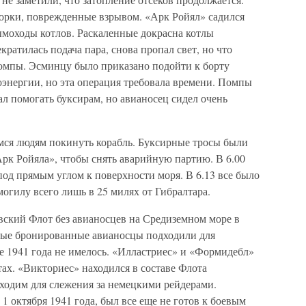
борки, поврежденные взрывом. «Арк Ройял» садился
ымоходы котлов. Раскаленные докрасна котлы
ратилась подача пара, снова пропал свет, но что
помпы. Эсминцу было приказано подойти к борту
оэнергии, но эта операция требовала времени. Помпы
ал помогать буксирам, но авианосец сидел очень
имся людям покинуть корабль. Буксирные тросы были
рк Ройяла», чтобы снять аварийную партию. В 6.00
под прямым углом к поверхности моря. В 6.13 все было
огилу всего лишь в 25 милях от Гибралтара.
вский Флот без авианосцев на Средиземном море в
овые бронированные авианосцы подходили для
ре 1941 года не имелось. «Илластриес» и «Формидебл»
х. «Викториес» находился в составе Флота
ходим для слежения за немецкими рейдерами.
1 октября 1941 года, был все еще не готов к боевым