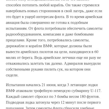
способен потопить любой корабль. Он также стремился
навербовать новых сторонников в свой лагерь, даже если
это будет в ущерб интересам флота. В то время армейская
авиация была совершенно не готова к подобным
испытаниям. От флота потребовали обеспечить самолеты
радиооборудованием, компасами и даже бомбовыми
прицелами. Кроме того, потребовались самолеты,
дирижабли и корабли ВМФ, которые должны были
вывести армейских пилотов на цели, находящиеся в 60
милях от берега. Ведь армейские летчики еще ни разу не
отваживались залетать так далеко. Адмиралов вынудили
собственными руками пилить сук, на котором они
сидели.
Испытания начались 21 июня, когда 3 летающие лодки
ВМФ атаковали трофейную немецкую субмарину U-117.
Каждый самолет сбросил по 3 бомбы весом 180 фунтов.
Подводная лодка затонула через 12 минут после первого
попадания. Затем самолеты флота сбросили учебные