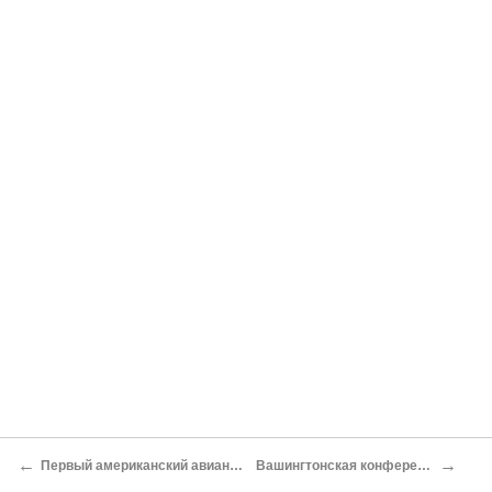
←
→
Первый американский авианосец
Вашингтонская конференция