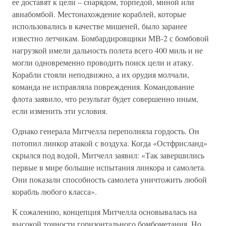
ее доставят к цели – снарядом, торпедой, миной или
авиабомбой. Местонахождение кораблей, которые
использовались в качестве мишеней, было заранее
известно летчикам. Бомбардировщики МВ-2 с бомбовой
нагрузкой имели дальность полета всего 400 миль и не
могли одновременно проводить поиск цели и атаку.
Корабли стояли неподвижно, а их орудия молчали,
команда не исправляла повреждения. Командование
флота заявило, что результат будет совершенно иным,
если изменить эти условия.
Однако генерала Митчелла переполняла гордость. Он
потопил линкор атакой с воздуха. Когда «Остфрисланд»
скрылся под водой, Митчелл заявил: «Так завершились
первые в мире большие испытания линкора и самолета.
Они показали способность самолета уничтожить любой
корабль любого класса».
К сожалению, концепция Митчелла основывалась на
высокой точности горизонтального бомбометания. Но