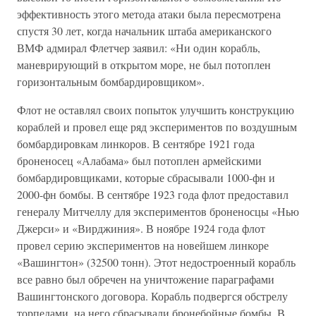
эффективность этого метода атаки была пересмотрена
спустя 30 лет, когда начальник штаба американского
ВМФ адмирал Флетчер заявил: «Ни один корабль,
маневрирующий в открытом море, не был потоплен
горизонтальным бомбардировщиком».
Флот не оставлял своих попыток улучшить конструкцию
кораблей и провел еще ряд экспериментов по воздушным
бомбардировкам линкоров. В сентябре 1921 года
броненосец «Алабама» был потоплен армейскими
бомбардировщиками, которые сбрасывали 1000-фн и
2000-фн бомбы. В сентябре 1923 года флот предоставил
генералу Митчеллу для экспериментов броненосцы «Нью
Джерси» и «Вирджиния». В ноябре 1924 года флот
провел серию экспериментов на новейшем линкоре
«Вашингтон» (32500 тонн). Этот недостроенный корабль
все равно был обречен на уничтожение параграфами
Вашингтонского договора. Корабль подвергся обстрелу
торпедами, на него сбрасывали бронебойные бомбы. В