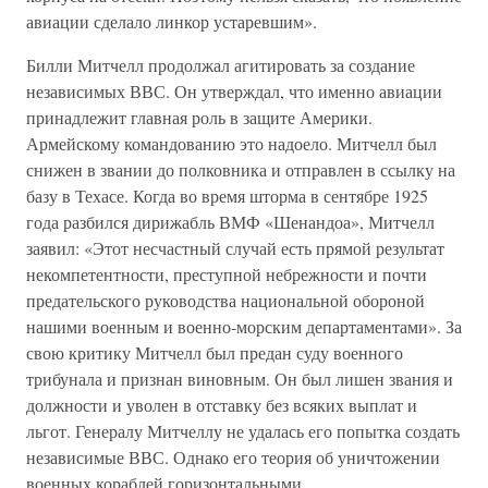
авиации сделало линкор устаревшим».
Билли Митчелл продолжал агитировать за создание
независимых ВВС. Он утверждал, что именно авиации
принадлежит главная роль в защите Америки.
Армейскому командованию это надоело. Митчелл был
снижен в звании до полковника и отправлен в ссылку на
базу в Техасе. Когда во время шторма в сентябре 1925
года разбился дирижабль ВМФ «Шенандоа», Митчелл
заявил: «Этот несчастный случай есть прямой результат
некомпетентности, преступной небрежности и почти
предательского руководства национальной обороной
нашими военным и военно-морским департаментами». За
свою критику Митчелл был предан суду военного
трибунала и признан виновным. Он был лишен звания и
должности и уволен в отставку без всяких выплат и
льгот. Генералу Митчеллу не удалась его попытка создать
независимые ВВС. Однако его теория об уничтожении
военных кораблей горизонтальными