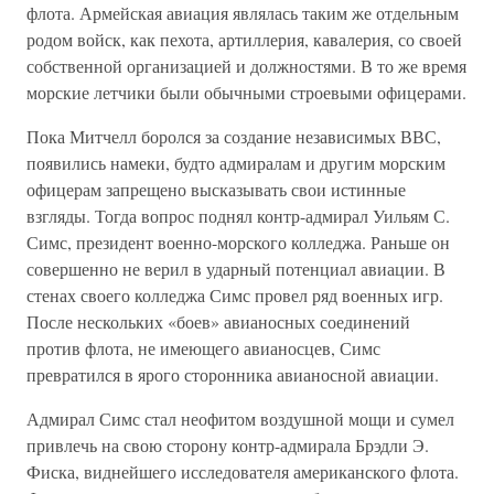
флота. Армейская авиация являлась таким же отдельным
родом войск, как пехота, артиллерия, кавалерия, со своей
собственной организацией и должностями. В то же время
морские летчики были обычными строевыми офицерами.
Пока Митчелл боролся за создание независимых ВВС,
появились намеки, будто адмиралам и другим морским
офицерам запрещено высказывать свои истинные
взгляды. Тогда вопрос поднял контр-адмирал Уильям С.
Симс, президент военно-морского колледжа. Раньше он
совершенно не верил в ударный потенциал авиации. В
стенах своего колледжа Симс провел ряд военных игр.
После нескольких «боев» авианосных соединений
против флота, не имеющего авианосцев, Симс
превратился в ярого сторонника авианосной авиации.
Адмирал Симс стал неофитом воздушной мощи и сумел
привлечь на свою сторону контр-адмирала Брэдли Э.
Фиска, виднейшего исследователя американского флота.