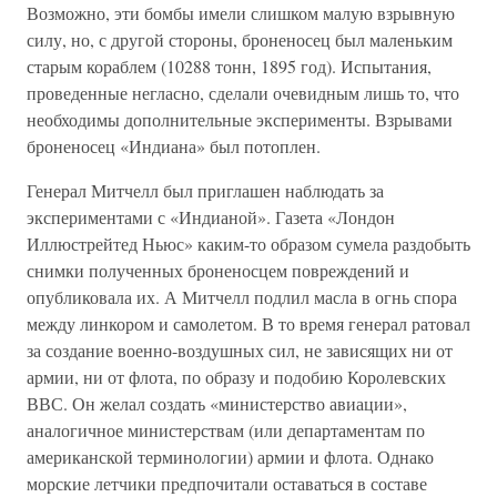
Возможно, эти бомбы имели слишком малую взрывную
силу, но, с другой стороны, броненосец был маленьким
старым кораблем (10288 тонн, 1895 год). Испытания,
проведенные негласно, сделали очевидным лишь то, что
необходимы дополнительные эксперименты. Взрывами
броненосец «Индиана» был потоплен.
Генерал Митчелл был приглашен наблюдать за
экспериментами с «Индианой». Газета «Лондон
Иллюстрейтед Ньюс» каким-то образом сумела раздобыть
снимки полученных броненосцем повреждений и
опубликовала их. А Митчелл подлил масла в огнь спора
между линкором и самолетом. В то время генерал ратовал
за создание военно-воздушных сил, не зависящих ни от
армии, ни от флота, по образу и подобию Королевских
ВВС. Он желал создать «министерство авиации»,
аналогичное министерствам (или департаментам по
американской терминологии) армии и флота. Однако
морские летчики предпочитали оставаться в составе