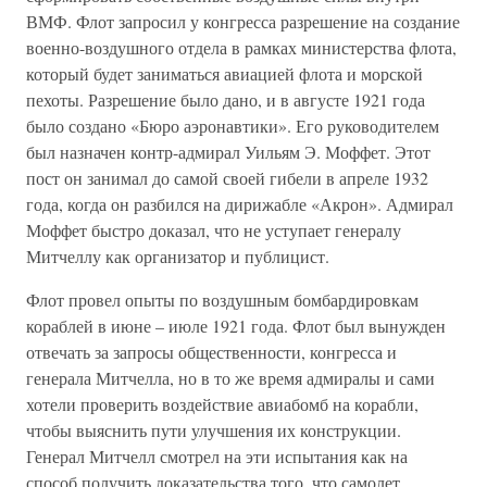
ВМФ. Флот запросил у конгресса разрешение на создание
военно-воздушного отдела в рамках министерства флота,
который будет заниматься авиацией флота и морской
пехоты. Разрешение было дано, и в августе 1921 года
было создано «Бюро аэронавтики». Его руководителем
был назначен контр-адмирал Уильям Э. Моффет. Этот
пост он занимал до самой своей гибели в апреле 1932
года, когда он разбился на дирижабле «Акрон». Адмирал
Моффет быстро доказал, что не уступает генералу
Митчеллу как организатор и публицист.
Флот провел опыты по воздушным бомбардировкам
кораблей в июне – июле 1921 года. Флот был вынужден
отвечать за запросы общественности, конгресса и
генерала Митчелла, но в то же время адмиралы и сами
хотели проверить воздействие авиабомб на корабли,
чтобы выяснить пути улучшения их конструкции.
Генерал Митчелл смотрел на эти испытания как на
способ получить доказательства того, что самолет