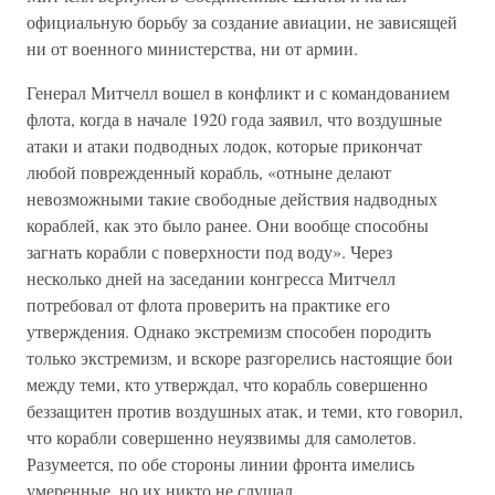
официальную борьбу за создание авиации, не зависящей
ни от военного министерства, ни от армии.
Генерал Митчелл вошел в конфликт и с командованием
флота, когда в начале 1920 года заявил, что воздушные
атаки и атаки подводных лодок, которые прикончат
любой поврежденный корабль, «отныне делают
невозможными такие свободные действия надводных
кораблей, как это было ранее. Они вообще способны
загнать корабли с поверхности под воду». Через
несколько дней на заседании конгресса Митчелл
потребовал от флота проверить на практике его
утверждения. Однако экстремизм способен породить
только экстремизм, и вскоре разгорелись настоящие бои
между теми, кто утверждал, что корабль совершенно
беззащитен против воздушных атак, и теми, кто говорил,
что корабли совершенно неуязвимы для самолетов.
Разумеется, по обе стороны линии фронта имелись
умеренные, но их никто не слушал.