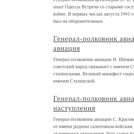
опыт Одессы Встречи со старыми сос
войне. В первых числах августа 1941 г
был на оборонительных
Генерал-полковник ави
авиация
Генерал-полковник авиации Н. Шимано
советский народ связывает с именем С
сталинскими. Великий манифест соци
именем Сталинской.
Генерал-полковник ави
наступления
Генерал-полковник авиации С. Красовс
от имени родины салютовала войскам
от немецких оккупантов.Этот салют во