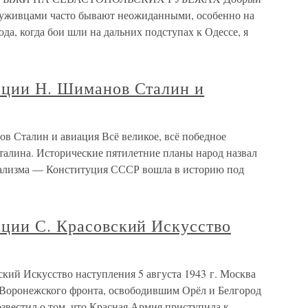
луживцами часто бывают неожиданными, особенно на
ода, когда бои шли на дальних подступах к Одессе, я
ации Н. Шиманов Сталин и
в Сталин и авиация Всё великое, всё победное
талина. Исторические пятилетние планы народ назвал
ализма — Конституция СССР вошла в историю под
ации С. Красовский Искусство
кий Искусство наступления 5 августа 1943 г. Москва
 Воронежского фронта, освободившим Орёл и Белгород
звестил о том, что Красная Армия приступила к