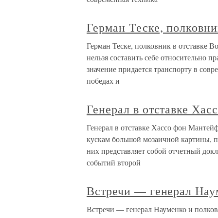
Герман Теске, полковни
Герман Теске, полковник в отставке В
нельзя составить себе относительно п
значение придается транспорту в совр
победах и
Генерал в отставке Ха
Генерал в отставке Хассо фон Мантей
кускам большой мозаичной картины, п
них представляет собой отчетный докл
событий второй
Встречи — генерал Нау
Встречи — генерал Науменко и полковн