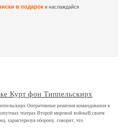
писки в подарок
и наслаждайся
вке Курт фон Типпельскирх
Типпельскирх Оперативные решения командования в
хопутных театрах Второй мировой войныВ своем
ц, характеризуя оборону, говорит, что