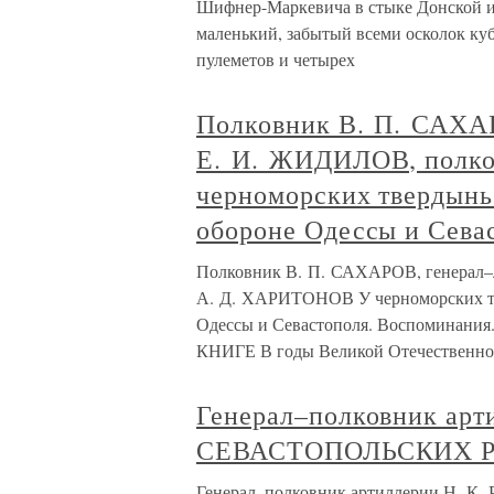
Шифнер-Маркевича в стыке Донской и
маленький, забытый всеми осколок куб
пулеметов и четырех
Полковник В. П. САХА
Е. И. ЖИДИЛОВ, полк
черноморских твердынь
обороне Одессы и Сева
Полковник В. П. САХАРОВ, генерал–
А. Д. ХАРИТОНОВ У черноморских тв
Одессы и Севастополя. Воспоминани
КНИГЕ В годы Великой Отечественн
Генерал–полковник ар
СЕВАСТОПОЛЬСКИХ 
Генерал–полковник артиллерии Н