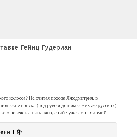
ставке Гейнц Гудериан
ого колосса? Не считая похода Лжедмитрия, в
а польские войска (под руководством самих же русских)
орию пережила пять нападений чужеземных армий.
книг! 📚