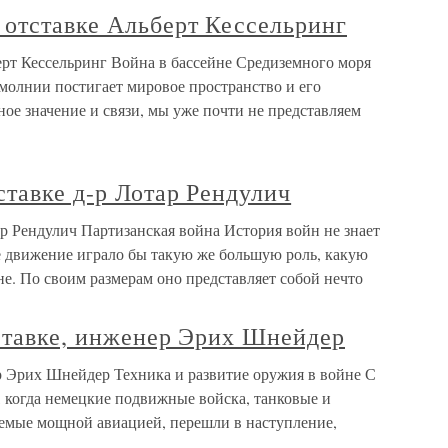
 отставке Альберт Кессельринг
ерт Кессельринг Война в бассейне Средиземного моря
 молнии постигает мировое пространство и его
ное значение и связи, мы уже почти не представляем
ставке д-р Лотар Рендулич
ар Рендулич Партизанская война История войн не знает
ое движение играло бы такую же большую роль, какую
е. По своим размерам оно представляет собой нечто
тставке, инженер Эрих Шнейдер
ер Эрих Шнейдер Техника и развитие оружия в войне С
 когда немецкие подвижные войска, танковые и
емые мощной авиацией, перешли в наступление,