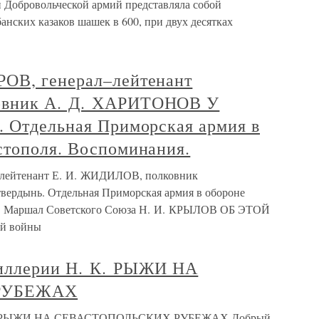
 Добровольческой армий представляла собой
анских казаков шашек в 600, при двух десятках
РОВ, генерал–лейтенант
овник А. Д. ХАРИТОНОВ У
. Отдельная Приморская армия в
стополя. Воспоминания.
лейтенант Е. И. ЖИДИЛОВ, полковник
ердынь. Отдельная Приморская армия в обороне
я. Маршал Советского Союза Н. И. КРЫЛОВ ОБ ЭТОЙ
ой войны
тиллерии Н. К. РЫЖИ НА
РУБЕЖАХ
. К. РЫЖИ НА СЕВАСТОПОЛЬСКИХ РУБЕЖАХ Добрый