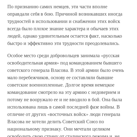
По признанию самих немцев, эти части вполне
оправдали себя в бою. Причиной возникавших иногда
трудностей в использовании и снабжении этих войск
всегда было плохое знание характера и обычаев этих
людей, однако удивительным остается факт, насколько
быстро и эффективно эти трудности преодолевались.
Особое место среди добровольцев занимала «русская
освободительная армия» под командованием бывшего
советского генерала Власова. В этой армии было очень
мало перебежчиков, основу ее составляли бывшие
советские военнопленные. Долгое время немецкое
командование смотрело на эту армию с недоверием и
потому не вооружало ее и не вводило в бой. Она была
использована лишь в самой последней фазе войны. В
отличие от других «восточных войск» люди генерала
Власова не хотели делить Советский Союз по
национальному признаку. Они мечтали целиком
освободить свою страну от сталинского режима и. не