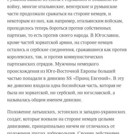
войну, многие итальянские, венгерские и румынские
части продолжали сражаться на стороне немцев, и
некоторым из них, как например, итальянским войскам,
приходилось теперь бороться против собственных
партизан, то есть против своего народа. В Югославии,
кроме частей хорватской армии, на стороне немцев
остались и сербские соединения, сражавшиеся как против
королевских, так. и против коммунистических
партизанских отрядов. Мужчины немецкого
происхождения из Юго-Восточной Европы большей
частью попадали в дивизию SS «Принц Евгений». В эту
же дивизию входила одна боснийская часть, которая не
была ни хорватской, ни сербской, ни югославской, а
называлась общим именем дивизии.
Положение латышских, эстонских и западно-украинских
солдат, которые воевали на стороне немцев целыми
дивизиями, принципиально ничем не отличалось от
положения других добровольцев. Своими действиями