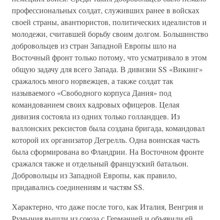
профессиональных солдат, служивших ранее в войсках
своей страны, авантюристов, политических идеалистов и
молодежи, считавшей борьбу своим долгом. Большинство
добровольцев из стран Западной Европы шло на
Восточный фронт только потому, что усматривало в этом
общую задачу для всего Запада. В дивизии SS «Викинг»
сражалось много норвежцев, а также солдат так
называемого «Свободного корпуса Дания» под
командованием своих кадровых офицеров. Целая
дивизия состояла из одних только голландцев. Из
валлонских рексистов была создана бригада, командовал
которой их организатор Дегрелль. Одна воинская часть
была сформирована во Фландрии. На Восточном фронте
сражался также и отдельный французский батальон.
Добровольцы из Западной Европы, как правило,
придавались соединениям и частям SS.
Характерно, что даже после того, как Италия, Венгрия и
Румыния вышли из союза с Германией и объявили ей