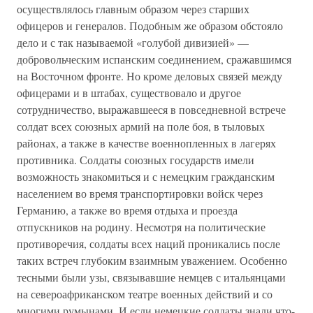
осуществлялось главным образом через старших
офицеров и генералов. Подобным же образом обстояло
дело и с так называемой «голубой дивизией» —
добровольческим испанским соединением, сражавшимся
на Восточном фронте. Но кроме деловых связей между
офицерами и в штабах, существовало и другое
сотрудничество, выражавшееся в повседневной встрече
солдат всех союзных армий на поле боя, в тыловых
районах, а также в качестве военнопленных в лагерях
противника. Солдаты союзных государств имели
возможность знакомиться и с немецким гражданским
населением во время транспортировки войск через
Германию, а также во время отдыха и проезда
отпускников на родину. Несмотря на политические
противоречия, солдаты всех наций проникались после
таких встреч глубоким взаимным уважением. Особенно
тесными были узы, связывавшие немцев с итальянцами
на североафриканском театре военных действий и со
многими румынами. И если немецкие солдаты знали что-