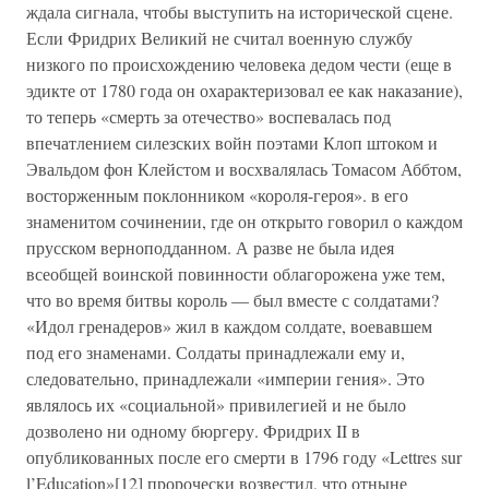
ждала сигнала, чтобы выступить на исторической сцене.
Если Фридрих Великий не считал военную службу
низкого по происхождению человека дедом чести (еще в
эдикте от 1780 года он охарактеризовал ее как наказание),
то теперь «смерть за отечество» воспевалась под
впечатлением силезских войн поэтами Клоп штоком и
Эвальдом фон Клейстом и восхвалялась Томасом Аббтом,
восторженным поклонником «короля-героя». в его
знаменитом сочинении, где он открыто говорил о каждом
прусском верноподданном. А разве не была идея
всеобщей воинской повинности облагорожена уже тем,
что во время битвы король — был вместе с солдатами?
«Идол гренадеров» жил в каждом солдате, воевавшем
под его знаменами. Солдаты принадлежали ему и,
следовательно, принадлежали «империи гения». Это
являлось их «социальной» привилегией и не было
дозволено ни одному бюргеру. Фридрих II в
опубликованных после его смерти в 1796 году «Lettres sur
l’Education»[12] пророчески возвестил, что отныне