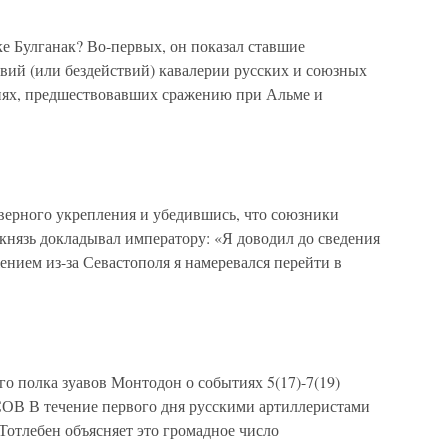
е Булганак? Во-первых, он показал ставшие
вий (или бездействий) кавалерии русских и союзных
ях, предшествовавших сражению при Альме и
еверного укрепления и убедившись, что союзники
, князь докладывал императору: «Я доводил до сведения
нием из-за Севастополя я намеревался перейти в
 полка зуавов Монтодон о событиях 5(17)-7(19)
В В течение первого дня русскими артиллеристами
Тотлебен объясняет это громадное число