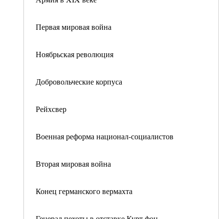
Первая мировая война
Ноябрьская революция
Добровольческие корпуса
Рейхсвер
Военная реформа национал-социалистов
Вторая мировая война
Конец германского вермахта
Генерал пехоты в отставке Курт фон