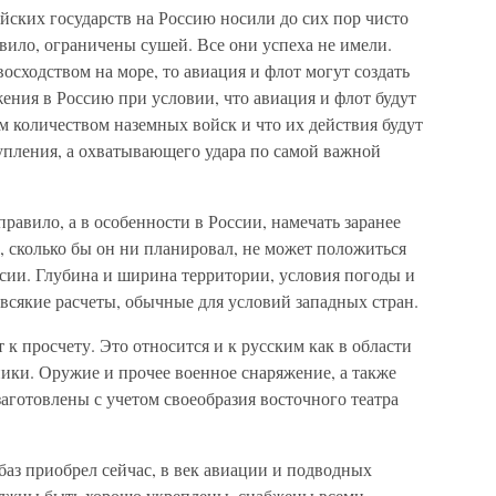
йских государств на Россию носили до сих пор чисто
вило, ограничены сушей. Все они успеха не имели.
осходством на море, то авиация и флот могут создать
ения в Россию при условии, что авиация и флот будут
м количеством наземных войск и что их действия будут
упления, а охватывающего удара по самой важной
равило, а в особенности в России, намечать заранее
, сколько бы он ни планировал, не может положиться
сии. Глубина и ширина территории, условия погоды и
всякие расчеты, обычные для условий западных стран.
 к просчету. Это относится и к русским как в области
хники. Оружие и прочее военное снаряжение, а также
готовлены с учетом своеобразия восточного театра
баз приобрел сейчас, в век авиации и подводных
должны быть хорошо укреплены, снабжены всеми