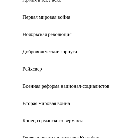
Первая мировая война
Ноябрьская революция
Добровольческие корпуса
Рейхсвер
Военная реформа национал-социалистов
Вторая мировая война
Конец германского вермахта
Генерал пехоты в отставке Курт фон