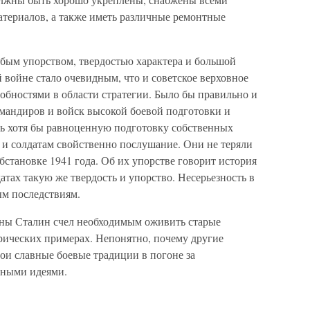
атериалов, а также иметь различные ремонтные
собым упорством, твердостью характера и большой
войне стало очевидным, что и советское верховное
обностями в области стратегии. Было бы правильно и
омандиров и войск высокой боевой подготовки и
ть хотя бы равноценную подготовку собственных
 и солдатам свойственно послушание. Они не теряли
бстановке 1941 года. Об их упорстве говорит история
атах такую же твердость и упорство. Несерьезность в
ым последствиям.
ины Сталин счел необходимым оживить старые
рических примерах. Непонятно, почему другие
ои славные боевые традиции в погоне за
нными идеями.