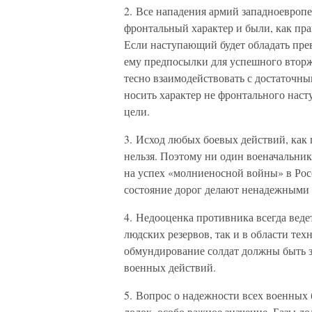
2. Все нападения армий западноевропе
фронтальный характер и были, как пра
Если наступающий будет обладать прев
ему предпосылки для успешного вторж
тесно взаимодействовать с достаточны
носить характер не фронтального наст
цели.
3. Исход любых боевых действий, как п
нельзя. Поэтому ни один военачальник
на успех «молниеносной войны» в Рос
состояние дорог делают ненадежными 
4. Недооценка противника всегда ведет
людских резервов, так и в области те
обмундирование солдат должны быть за
военных действий.
5. Вопрос о надежности всех военных 
лодок, особо важное значение. Базы 