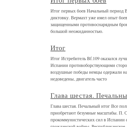
Итог первых боев
Итог первых боев Начальный период 
диктовку. Вермахт уже имел опыт бое
защищенными противоснарядным брони
большой неожиданностью.
Итог
Итог Истребитель Bf.109 оказался лу
Испании противоборствующими сторона
воздушные победы немцы одержали на 
недоведены, двигатель часто
Глава шестая. Печальны
Глава шестая. Печальный итог Все по
приобретают безумные масштабы. П. 
прокоммунистических сил в Испании с
гражданской войны. Республиканское