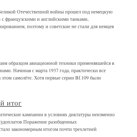
Великой Отечественной войны прошел под немецкую
в с французскими и английскими танками,
рованием, поэтому и советские не стали для немцев
чшим образцом авиационной техники применявшейся в
ми. Начиная с марта 1937 года, практически все
этом самолёте. Хотя первые серии Bf.109 были
й итог
литические кампании в условиях диктатуры неизменно
Судоплатов Поражение разобщенных
тало закономерным итогом почти трехлетней