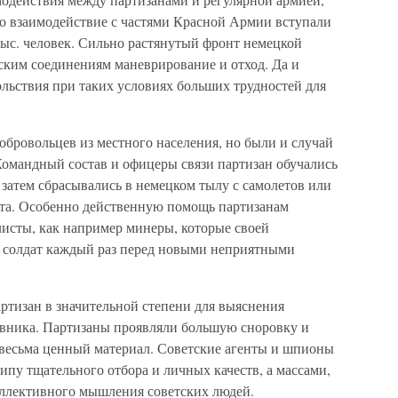
 во взаимодействие с частями Красной Армии вступали
тыс. человек. Сильно растянутый фронт немецкой
ским соединениям маневрирование и отход. Да и
льствия при таких условиях больших трудностей для
добровольцев из местного населения, но были и случай
Командный состав и офицеры связи партизан обучались
затем сбрасывались в немецком тылу с самолетов или
нта. Особенно действенную помощь партизанам
исты, как например минеры, которые своей
х солдат каждый раз перед новыми неприятными
ртизан в значительной степени для выяснения
ивника. Партизаны проявляли большую сноровку и
весьма ценный материал. Советские агенты и шпионы
ипу тщательного отбора и личных качеств, а массами,
коллективного мышления советских людей.