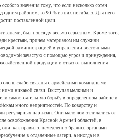
 особого значения тому, что если несколько сотен
д одним районом, то 90 % из них погибало. Для него
достиг поставленной цели.
изанами, был повсюду весьма серьезным. Кроме того,
еди крестьян, причем материалом им служили
мецкой администрацией в управлении восточными
роводимой зачастую с помощью угроз и принуждения,
охозяйственной продукции и отказ от выполнения
ю очень слабо связаны с армейскими командными
с ними никакой связи. Выступая мелкими и
ели самостоятельную борьбу в определенном районе и
ойскам много неприятностей. По коварству и
ли регулярных партизан. Они мало чем отличались от
сле освобождения Красной Армией областей, в
 они, как правило, немедленно брались органами
реобучение в отдаленные лагери, а иногда и в