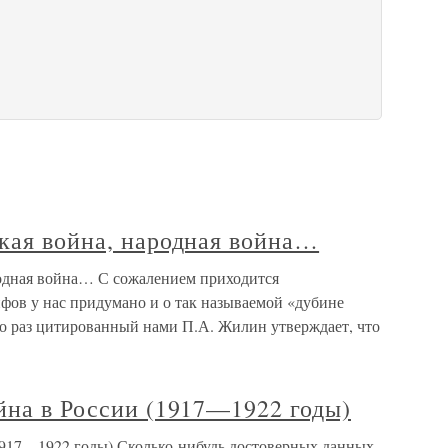
ская война, народная война…
родная война… С сожалением приходится
фов у нас придумано и о так называемой «дубине
о раз цитированный нами П.А. Жилин утверждает, что
йна в России (1917—1922 годы)
(1917—1922 годы) Сколько-нибудь достоверных данных