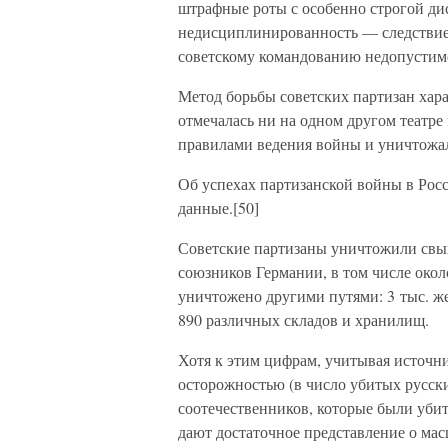
штрафные роты с особенно строгой ди
недисциплинированность — следствие 
советскому командованию недопустимо
Метод борьбы советских партизан хара
отмечалась ни на одном другом театре
правилами ведения войны и уничтожа
Об успехах партизанской войны в Ро
данные.[50]
Советские партизаны уничтожили свыш
союзников Германии, в том числе око
уничтожено другими путями: 3 тыс. ж
890 различных складов и хранилищ.
Хотя к этим цифрам, учитывая источни
осторожностью (в число убитых русск
соотечественников, которые были убит
дают достаточное представление о мас