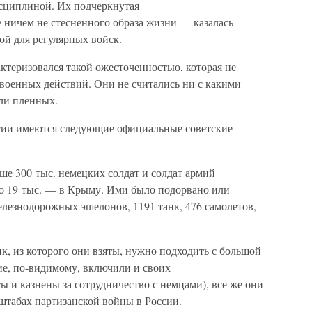
сциплиной. Их подчеркнутая
ничем не стесненного образа жизни — казалась
й для регулярных войск.
ктеризовался такой ожесточенностью, которая не
 военных действий. Они не считались ни с какими
ли пленных.
ссии имеются следующие официальные советские
е 300 тыс. немецких солдат и солдат армий
ло 19 тыс. — в Крыму. Ими было подорвано или
елезнодорожных эшелонов, 1191 танк, 476 самолетов,
к, из которого они взяты, нужно подходить с большой
ие, по-видимому, включили и своих
ы и казнены за сотрудничество с немцами), все же они
штабах партизанской войны в России.