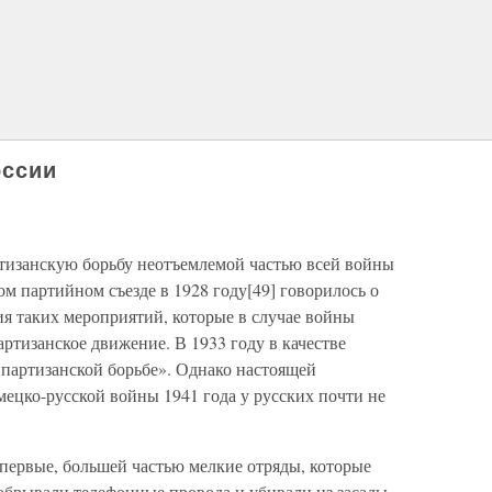
оссии
ртизанскую борьбу неотъемлемой частью всей войны
ом партийном съезде в 1928 году[49] говорилось о
я таких мероприятий, которые в случае войны
ртизанское движение. В 1933 году в качестве
 партизанской борьбе». Однако настоящей
мецко-русской войны 1941 года у русских почти не
 первые, большей частью мелкие отряды, которые
обрывали телефонные провода и убивали из засады