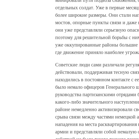
отдельных солдат. Уже в первые месяц
более широкие размеры. Они стали на
мостов, опорные пункты связи и даже 
они уже представляли серьезную опас
поэтому для решительной борьбы с ни
уже оккупированные районы большие с
где движение приняло наиболее угрож
Советские люди сами различали регул
действовали, поддерживая тесную свя
находились в постоянном контакте с е
было немало офицеров Генерального 
руководства партизанскими отрядами 
какого-либо значительного наступлени
районе немедленно активизировали св
срыва связи между частями немецкой а
нападения на места расквартирования 
армии и представляли собой немалую 
действий не было такого тесного взаи