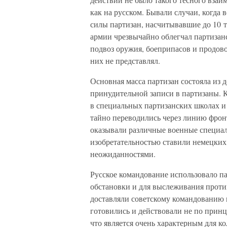
как на русском. Бывали случаи, когда
силы партизан, насчитывавшие до 10 
армии чрезвычайно облегчал партизан
подвоз оружия, боеприпасов и продово
них не представлял.
Основная масса партизан состояла из 
принудительной записи в партизаны. 
в специальных партизанских школах и 
тайно переводились через линию фро
оказывали различные военные специал
изобретательностью ставили немецки
неожиданностями.
Русское командование использовало па
обстановки и для выслеживания прот
доставляли советскому командованию 
готовились и действовали не по принц
что является очень характерным для 