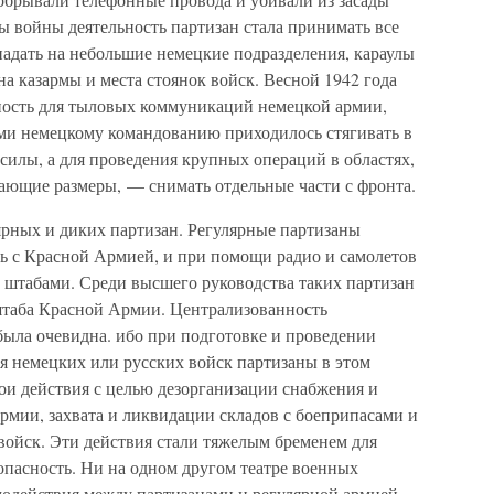
ы войны деятельность партизан стала принимать все
падать на небольшие немецкие подразделения, караулы
на казармы и места стоянок войск. Весной 1942 года
ность для тыловых коммуникаций немецкой армии,
ми немецкому командованию приходилось стягивать в
илы, а для проведения крупных операций в областях,
ающие размеры, — снимать отдельные части с фронта.
ярных и диких партизан. Регулярные партизаны
зь с Красной Армией, и при помощи радио и самолетов
е штабами. Среди высшего руководства таких партизан
штаба Красной Армии. Централизованность
была очевидна. ибо при подготовке и проведении
я немецких или русских войск партизаны в этом
ои действия с целью дезорганизации снабжения и
рмии, захвата и ликвидации складов с боеприпасами и
войск. Эти действия стали тяжелым бременем для
опасность. Ни на одном другом театре военных
модействия между партизанами и регулярной армией,