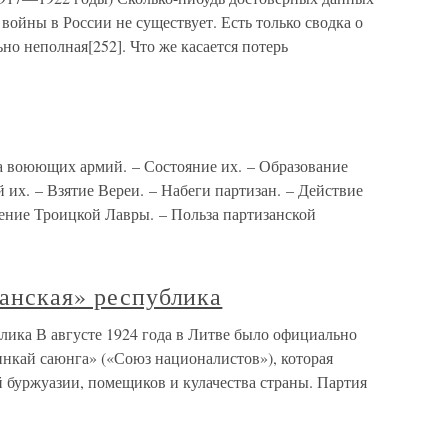
войны в России не существует. Есть только сводка о
но неполная[252]. Что же касается потерь
а воюющих армий. – Состояние их. – Образование
 их. – Взятие Вереи. – Набеги партизан. – Действие
сение Троицкой Лавры. – Польза партизанской
занская» республика
блика В августе 1924 года в Литве было официально
инкай саюнга» («Союз националистов»), которая
 буржуазии, помещиков и кулачества страны. Партия