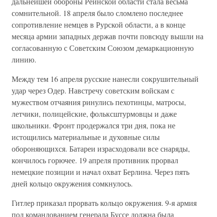
дальнейшей обороны Рейнской области стала весьма
сомнительной. 18 апреля было сломлено последнее
сопротивление немцев в Рурской области, а в конце
месяца армии западных держав почти повсюду вышли на
согласованную с Советским Союзом демаркационную
линию.
Между тем 16 апреля русские нанесли сокрушительный
удар через Одер. Навстречу советским войскам с
мужеством отчаяния ринулись пехотинцы, матросы,
летчики, полицейские, фольксштурмовцы и даже
школьники. Фронт продержался три дня, пока не
истощились материальные и духовные силы
обороняющихся. Батареи израсходовали все снаряды,
кончилось горючее. 19 апреля противник прорвал
немецкие позиции и начал охват Берлина. Через пять
дней кольцо окружения сомкнулось.
Гитлер приказал прорвать кольцо окружения. 9-я армия
под командованием генерала Буссе должна была