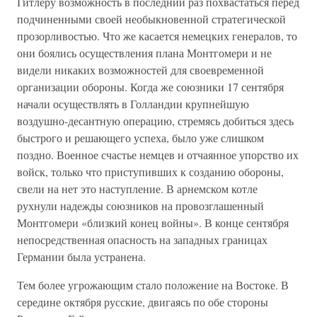
Гитлеру возможность в последний раз похвастаться перед
подчиненными своей необыкновенной стратегической
прозорливостью. Что же касается немецких генералов, то
они боялись осуществления плана Монтгомери и не
видели никаких возможностей для своевременной
организации обороны. Когда же союзники 17 сентября
начали осуществлять в Голландии крупнейшую
воздушно-десантную операцию, стремясь добиться здесь
быстрого и решающего успеха, было уже слишком
поздно. Военное счастье немцев и отчаянное упорство их
войск, только что приступивших к созданию обороны,
свели на нет это наступление. В арнемском котле
рухнули надежды союзников на провозглашенный
Монтгомери «близкий конец войны». В конце сентября
непосредственная опасность на западных границах
Германии была устранена.
Тем более угрожающим стало положение на Востоке. В
середине октября русские, двигаясь по обе стороны