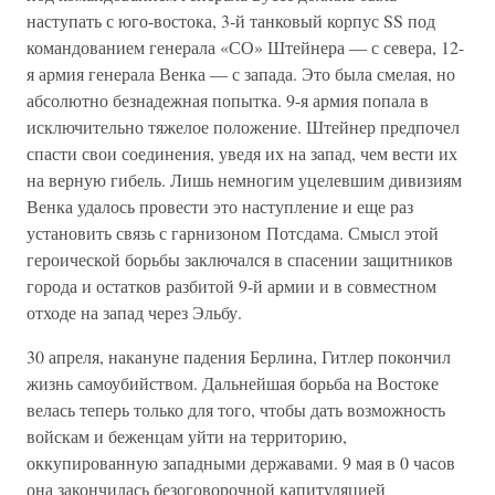
наступать с юго-востока, 3-й танковый корпус SS под
командованием генерала «СО» Штейнера — с севера, 12-
я армия генерала Венка — с запада. Это была смелая, но
абсолютно безнадежная попытка. 9-я армия попала в
исключительно тяжелое положение. Штейнер предпочел
спасти свои соединения, уведя их на запад, чем вести их
на верную гибель. Лишь немногим уцелевшим дивизиям
Венка удалось провести это наступление и еще раз
установить связь с гарнизоном Потсдама. Смысл этой
героической борьбы заключался в спасении защитников
города и остатков разбитой 9-й армии и в совместном
отходе на запад через Эльбу.
30 апреля, накануне падения Берлина, Гитлер покончил
жизнь самоубийством. Дальнейшая борьба на Востоке
велась теперь только для того, чтобы дать возможность
войскам и беженцам уйти на территорию,
оккупированную западными державами. 9 мая в 0 часов
она закончилась безоговорочной капитуляцией