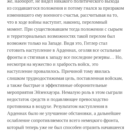
же, наоборот, не видел никакого политического выхода
из создавшегося положения и потому гнался за призраком
изменившего ему военного счастья, рассчитывая на то,
что в ходе войны наступит, наконец, переломный
момент. При существовавшем тогда положении с сырьем
и территориальных возможностях такой перелом был
возможен только на Западе. Видя это, Гитлер стал
готовить наступление в Арденнах, оголяя все остальные
фронты и стягивая к западу все последние резервы… Но,
несмотря на мужество и храбрость войск, это
наступление провалилось. Причиной тому явилась
слишком труднодостижимая цель, поставленная войскам,
а также быстрые и эффективные оборонительные
мероприятия Эйзенхауэра. Немалую роль в этом сыграли
недостаток средств и подавляющее превосходство
противника в воздухе. Результатом наступления в
Арденнах было не улучшение обстановки, а дальнейшее
ослабление сопротивляемости всего немецкого фронта,
который теперь уже не был способен отразить начавшееся