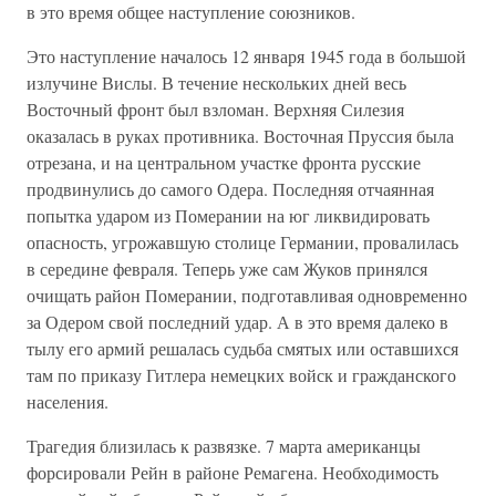
в это время общее наступление союзников.
Это наступление началось 12 января 1945 года в большой
излучине Вислы. В течение нескольких дней весь
Восточный фронт был взломан. Верхняя Силезия
оказалась в руках противника. Восточная Пруссия была
отрезана, и на центральном участке фронта русские
продвинулись до самого Одера. Последняя отчаянная
попытка ударом из Померании на юг ликвидировать
опасность, угрожавшую столице Германии, провалилась
в середине февраля. Теперь уже сам Жуков принялся
очищать район Померании, подготавливая одновременно
за Одером свой последний удар. А в это время далеко в
тылу его армий решалась судьба смятых или оставшихся
там по приказу Гитлера немецких войск и гражданского
населения.
Трагедия близилась к развязке. 7 марта американцы
форсировали Рейн в районе Ремагена. Необходимость