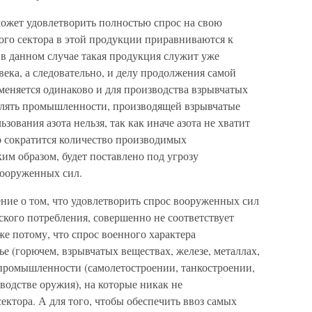
ожет удовлетворить полностью спрос на свою
ого сектора в этой продукции приравниваются к
 в данном случае такая продукция служит уже
ека, а следовательно, и делу продолжения самой
меняется одинаково и для производства взрывчатых
авлять промышленности, производящей взрывчатые
зования азота нельзя, так как иначе азота не хватит
го сократится количество производимых
ким образом, будет поставлено под угрозу
вооруженных сил.
ние о том, что удовлетворить спрос вооруженных сил
кого потребления, совершенно не соответствует
е потому, что спрос военного характера
е (горючем, взрывчатых веществах, железе, металлах,
ях промышленности (самолетостроении, танкостроении,
водстве оружия), на которые никак не
ектора. А для того, чтобы обеспечить ввоз самых