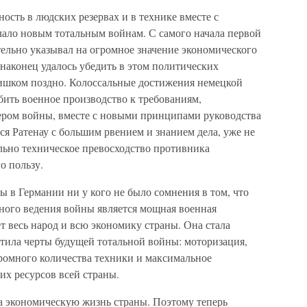
ость в людских резервах и в технике вместе с
ало новым тотальным войнам. С самого начала первой
ельно указывал на огромное значение экономического
 наконец удалось убедить в этом политических
ишком поздно. Колоссальные достижения немецкой
ить военное производство к требованиям,
ром войны, вместе с новыми принципами руководства
я Ратенау с большим рвением и знанием дела, уже не
льно техническое превосходство противника
о пользу.
 в Германии ни у кого не было сомнения в том, что
ного ведения войны является мощная военная
т весь народ и всю экономику страны. Она стала
етила черты будущей тотальной войны: моторизация,
громного количества техники и максимальное
их ресурсов всей страны.
а экономическую жизнь страны. Поэтому теперь