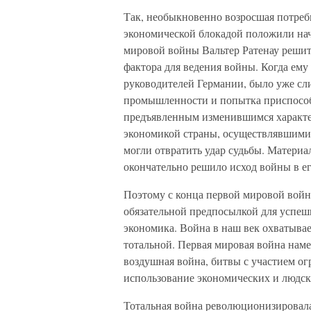
Так, необыкновенно возросшая потребн
экономической блокадой положили нач
мировой войны Вальтер Ратенау решит
фактора для ведения войны. Когда ему
руководителей Германии, было уже сл
промышленности и попытка приспособ
предъявленным изменившимся характе
экономикой страны, осуществлявшимис
могли отвратить удар судьбы. Материа
окончательно решило исход войны в ег
Поэтому с конца первой мировой войны
обязательной предпосылкой для успеш
экономика. Война в наш век охватывае
тотальной. Первая мировая война нам
воздушная война, битвы с участием о
использование экономических и людск
Тотальная война революционизировал