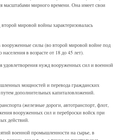
ся масштабами мирного времени. Она имеет свои
 второй мировой войны характеризовалась
 вооруженные силы (во второй мировой войне под
населения в возрасте от 18 до 45 лет).
я удовлетворения нужд вооруженных сил и военной
ышленных мощностей и перевода гражданских
о путем дополнительных капиталовложений.
ранспорта (железные дороги, автотранспорт, флот,
бжения вооруженных сил и переброски войск при
ных действий.
иятий военной промышленности на сырье, в
, резину, лес и т. д., а также на текстильные