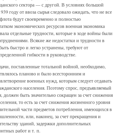
данского сектора — с другой. В условиях большой
39 году от ввоза сырья следовало ожидать, что не все
 флота будут своевременно и полностью
татком экономических ресурсов военная экономика
вала отдельные трудности, которые в ходе войны были
руднениями. Всякие же недостатки и трудности в
быть быстро и легко устранены, требуют от
пределенной гибкости в руководстве.
дачи, поставленные тотальной войной, необходимо,
твлялось планово и было всесторонним и
овлетворение военных нужд, которым следует отдавать
ажданского населения. Поэтому спрос, предъявляемый
, должен быть значительно сокращен за счет снижения
селения, то есть за счет снижения жизненного уровня
ачительной части предметов потребления, имеющихся в
шленности, или, наконец, за счет прекращения и
ительству зданий, задержки дополнительных
нтных работ и т. п.