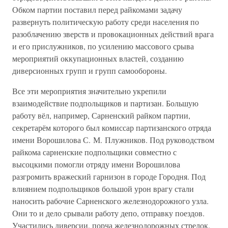
Обком партии поставил перед райкомами задачу
развернуть политическую работу среди населения по
разоблачению зверств и провокационных действий врага
и его прислужников, по усилению массового срыва
мероприятий оккупационных властей, созданию
диверсионных групп и групп самообороны.
Все эти мероприятия значительно укрепили
взаимодействие подпольщиков и партизан. Большую
работу вёл, например, Сарненский райком партии,
секретарём которого был комиссар партизанского отряда
имени Ворошилова С. М. Плужников. Под руководством
райкома сарненские подпольщики совместно с
высоцкими помогли отряду имени Ворошилова
разгромить вражеский гарнизон в городе Городня. Под
влиянием подпольщиков большой урон врагу стали
наносить рабочие Сарненского железнодорожного узла.
Они то и дело срывали работу депо, отправку поездов.
Участились диверсии, порча железнодорожных стрелок,