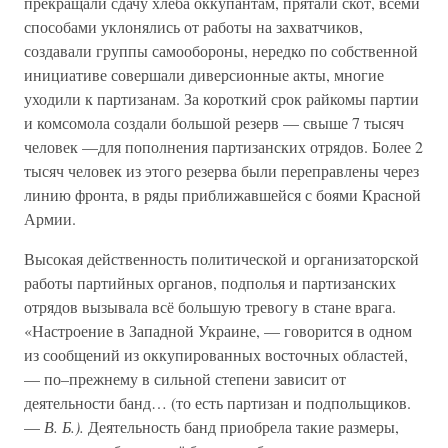
прекращали сдачу хлеба оккупантам, прятали скот, всеми
способами уклонялись от работы на захватчиков,
создавали группы самообороны, нередко по собственной
инициативе совершали диверсионные акты, многие
уходили к партизанам. За короткий срок райкомы партии
и комсомола создали большой резерв — свыше 7 тысяч
человек —для пополнения партизанских отрядов. Более 2
тысяч человек из этого резерва были переправлены через
линию фронта, в ряды приближавшейся с боями Красной
Армии.
Высокая действенность политической и организаторской
работы партийных органов, подполья и партизанских
отрядов вызывала всё большую тревогу в стане врага.
«Настроение в Западной Украине, — говорится в одном
из сообщений из оккупированных восточных областей,
— по–прежнему в сильной степени зависит от
деятельности банд… (то есть партизан и подпольщиков.
—
В. Б.).
Деятельность банд приобрела такие размеры,