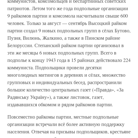
коммунистов, комсомольцев и беспартийных советских
патриотов. Летом того же года подпольные организации
9 райкомов партии и комсомола насчитывали свыше 600
человек. Только за август — сентябрь Высоцкий райком
партии создал 9 новых подпольных групп в сёлах Бутово,
Пузня, Вилюнь, Жалкино, а также в Пинском районе
Белоруссии. Степанский райком партии организовал в
эти же месяцы 6 новых подпольных групп. Всего в
подполье к концу 1943 года в 15 районах действовало 224
коммуниста. Подпольщики провели десятки
многолюдных митингов в деревнях и сёлах, множество
групповых и индивидуальных бесед, распространили
большое количество центральных газет («Правда», «За
Радянську Україну»), а также листовок, газет,
издававшихся обкомом и рядом райкомов партии.
Повсеместно райкомы партии, местные подпольные
организации встречали всё более активную поддержку
населения. Отвечая на призывы подпольщиков, крестьяне