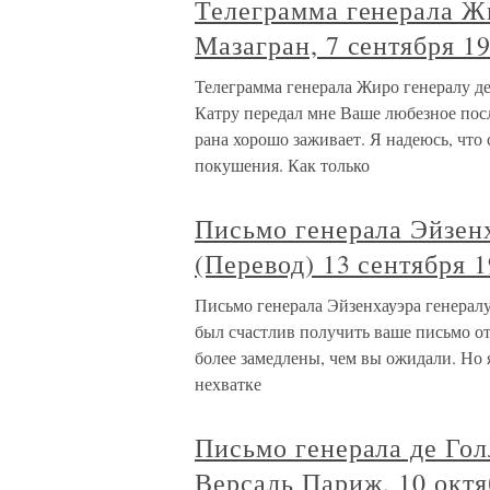
Телеграмма генерала Ж
Мазагран, 7 сентября 1
Телеграмма генерала Жиро генералу де
Катру передал мне Ваше любезное по
рана хорошо заживает. Я надеюсь, что
покушения. Как только
Письмо генерала Эйзен
(Перевод) 13 сентября 
Письмо генерала Эйзенхауэра генералу
был счастлив получить ваше письмо от
более замедлены, чем вы ожидали. Но 
нехватке
Письмо генерала де Гол
Версаль Париж, 10 октя