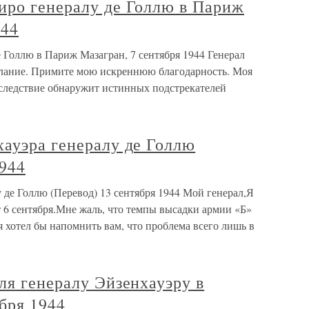
иро генералу де Голлю в Париж
944
 Голлю в Париж Мазагран, 7 сентября 1944 Генерал
слание. Примите мою искреннюю благодарность. Моя
 следствие обнаружит истинных подстрекателей
хауэра генералу де Голлю
1944
 де Голлю (Перевод) 13 сентября 1944 Мой генерал,Я
 6 сентября.Мне жаль, что темпы высадки армии «Б»
я хотел бы напомнить вам, что проблема всего лишь в
ля генералу Эйзенхауэру в
бря 1944