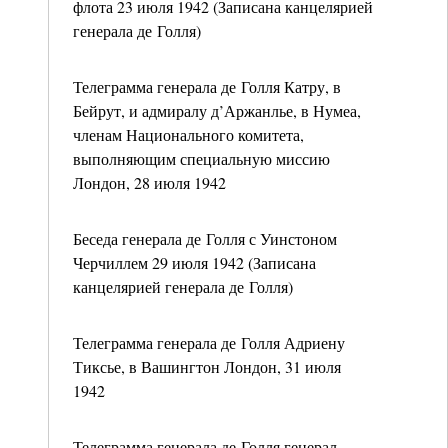
флота 23 июля 1942 (Записана канцелярией
генерала де Голля)
Телеграмма генерала де Голля Катру, в
Бейрут, и адмиралу д’Аржанлье, в Нумеа,
членам Национального комитета,
выполняющим специальную миссию
Лондон, 28 июля 1942
Беседа генерала де Голля с Уинстоном
Черчиллем 29 июля 1942 (Записана
канцелярией генерала де Голля)
Телеграмма генерала де Голля Адриену
Тиксье, в Вашингтон Лондон, 31 июля
1942
Телеграмма генерала де Голля генерал-