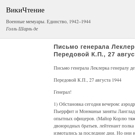
ВикиЧтение
Военные мемуары. Единство, 1942–1944
Голль Шарль де
Письмо генерала Леклер
Передовой К.П., 27 авгус
Письмо генерала Леклерка генералу д
Передовой К.П., 27 августа 1944
Генерал!
1) Обстановка сегодня вечером: аэродр
Пьеррфит и Монманьи заняты Ланглад
опытных офицеров. (Майор Корлю тяж
двоюродных братьев, лейтенант полка 
измотались за последние дни. Но они 