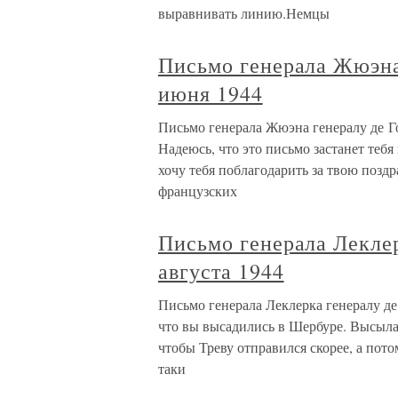
выравнивать линию.Немцы
Письмо генерала Жюэна
июня 1944
Письмо генерала Жюэна генералу де Г
Надеюсь, что это письмо застанет теб
хочу тебя поблагодарить за твою поздр
французских
Письмо генерала Леклер
августа 1944
Письмо генерала Леклерка генералу де 
что вы высадились в Шербуре. Высыла
чтобы Треву отправился скорее, а пот
таки