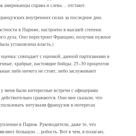
ак американцы справа и слева… отстают.
ранцузских внутренних силах за последние дни.
астности в Париже, настроено в высшей степени
ого духа. Оно перестроит Францию, получив нужное
была установлена власть.)
оценка: совпадает с оценкой, данной партизанами в
ичные, храбрые, настоящие бойцы; 25–30 процентов
льные либо ничего не стоят, либо заслуживают
у меня были интересные встречи с офицерами
действительно сражаются. Они мне сказали, что
пользовать энтузиазм французов в интересах
туплении в Париж. Руководители, даже те, что
являют большую… робость. Вот в чем, я полагаю,