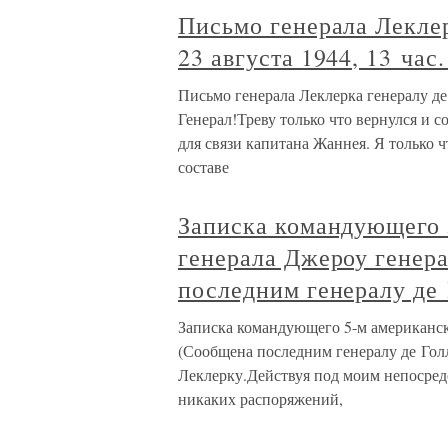
Письмо генерала Лекле
23 августа 1944, 13 час
Письмо генерала Леклерка генералу де 
Генерал!Треву только что вернулся и 
для связи капитана Жаннея. Я только 
составе
Записка командующего 
генерала Джероу генер
последним генералу де 
Записка командующего 5-м американск
(Сообщена последним генералу де Голл
Леклерку.Действуя под моим непосре
никаких распоряжений,