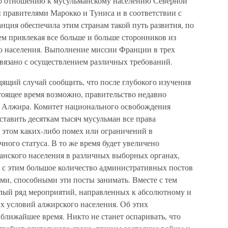
 по отношению к мусульманскому населению Северной
правителями Марокко и Туниса и в соответствии с
ция обеспечила этим странам такой путь развития, по
ем привлекая все больше и больше сторонников из
о населения. Выполнение миссии Франции в трех
вязано с осуществлением различных требований.
дящий случай сообщить, что после глубокого изучения
астоящее время возможно, правительство недавно
 Алжира. Комитет национального освобождения
тавить десяткам тысяч мусульман все права
 этом каких-либо помех или ограничений в
ного статуса. В то же время будет увеличено
манского населения в различных выборных органах,
 с этим большое количество административных постов
ми, способными эти посты занимать. Вместе с тем
лый ряд мероприятий, направленных к абсолютному и
 условий алжирского населения. Об этих
 ближайшее время. Никто не станет оспаривать, что