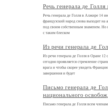
Речь генерала де Голля
Речь генерала де Голля в Алжире 14 и
французский народ снова выходит на 
под своим собственным знаменем. Но н
с таким блеском
Из речи генерала де Го
Из речи генерала де Голля в Оране 12
сегодня проявляется стремление стран
врага и чтобы скорее увидеть Францию
завершения и будет
Письмо генерала де Гол
национального освобож
Письмо генерала де Голля всем члена