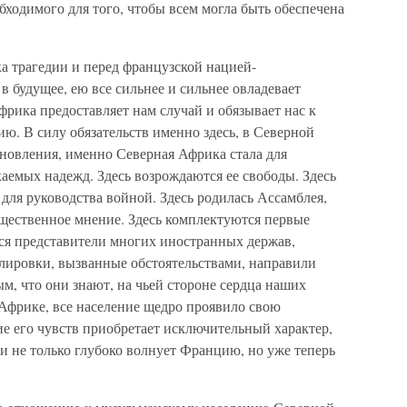
ходимого для того, чтобы всем могла быть обеспечена
ка трагедии и перед французской нацией-
 будущее, ею все сильнее и сильнее овладевает
рика предоставляет нам случай и обязывает нас к
ию. В силу обязательств именно здесь, в Северной
бновления, именно Северная Африка стала для
аемых надежд. Здесь возрождаются ее свободы. Здесь
 для руководства войной. Здесь родилась Ассамблея,
бщественное мнение. Здесь комплектуются первые
тся представители многих иностранных держав,
улировки, вызванные обстоятельствами, направили
ым, что они знают, на чьей стороне сердца наших
 Африке, все население щедро проявило свою
е его чувств приобретает исключительный характер,
 и не только глубоко волнует Францию, но уже теперь