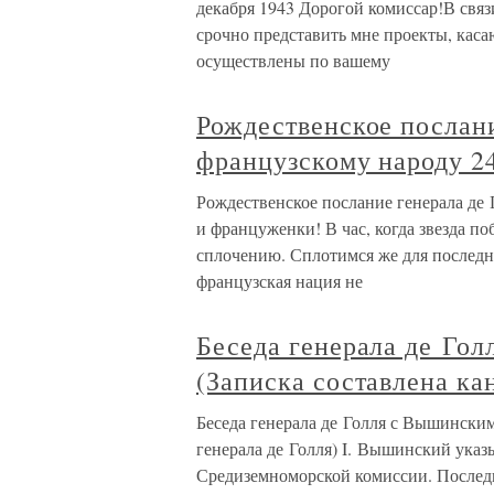
декабря 1943 Дорогой комиссар!В свя
срочно представить мне проекты, кас
осуществлены по вашему
Рождественское послани
французскому народу 24
Рождественское послание генерала де
и француженки! В час, когда звезда по
сплочению. Сплотимся же для последн
французская нация не
Беседа генерала де Гол
(Записка составлена ка
Беседа генерала де Голля с Вышинским
генерала де Голля) I. Вышинский указы
Средиземноморской комиссии. Последн