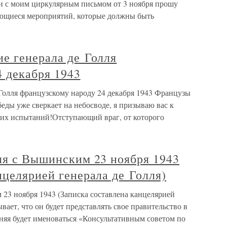
зи с моим циркулярным письмом от 3 ноября прошу
ающиеся мероприятий, которые должны быть
е генерала де Голля
 декабря 1943
 Голля французскому народу 24 декабря 1943 Французы
беды уже сверкает на небосводе, я призываю вас к
их испытаний!Отступающий враг, от которого
ля с Вышинским 23 ноября 1943
нцелярией генерала де Голля)
 23 ноября 1943 (Записка составлена канцелярией
вает, что он будет представлять свое правительство в
яя будет именоваться «Консультативным советом по