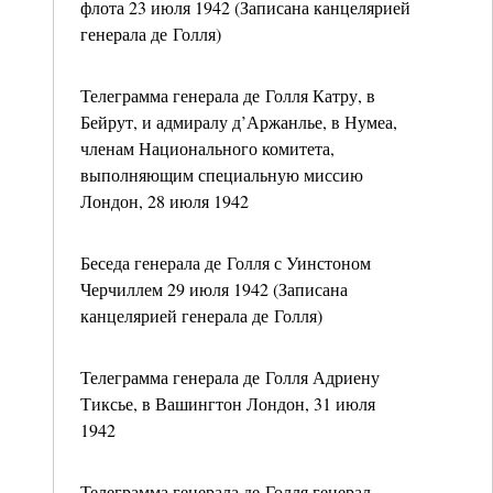
флота 23 июля 1942 (Записана канцелярией
генерала де Голля)
Телеграмма генерала де Голля Катру, в
Бейрут, и адмиралу д’Аржанлье, в Нумеа,
членам Национального комитета,
выполняющим специальную миссию
Лондон, 28 июля 1942
Беседа генерала де Голля с Уинстоном
Черчиллем 29 июля 1942 (Записана
канцелярией генерала де Голля)
Телеграмма генерала де Голля Адриену
Тиксье, в Вашингтон Лондон, 31 июля
1942
Телеграмма генерала де Голля генерал-