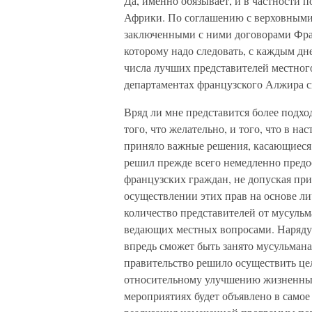
Да, именно обязывает, и в частности
Африки. По соглашению с верховными 
заключенными с ними договорами Фран
которому надо следовать, с каждым дн
числа лучших представителей местног
департаментах французского Алжира с
Вряд ли мне представится более подхо
того, что желательно, и того, что в н
приняло важные решения, касающиеся
решил прежде всего немедленно предос
французских граждан, не допуская при
осуществлении этих прав на основе лич
количество представителей от мусуль
ведающих местных вопросами. Наряду
впредь сможет быть занято мусульмана
правительство решило осуществить це
относительному улучшению жизненных
мероприятиях будет объявлено в самое