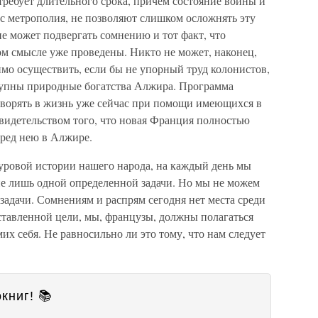
ребует длительного срока, причем состояние войны и
ас метрополия, не позволяют слишком осложнять эту
не может подвергать сомнению и тот факт, что
ом смысле уже проведены. Никто не может, наконец,
имо осуществить, если бы не упорный труд колонистов,
тупны природные богатства Алжира. Программа
ворять в жизнь уже сейчас при помощи имеющихся в
видетельством того, что новая Франция полностью
перед нею в Алжире.
 суровой истории нашего народа, на каждый день мы
е лишь одной определенной задачи. Но мы не можем
задачи. Сомнениям и распрям сегодня нет места среди
ставленной цели, мы, французы, должны полагаться
их себя. Не равносильно ли это тому, что нам следует
книг! 📚