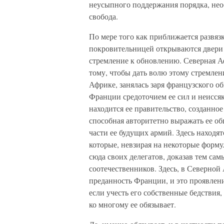
неусыпного поддержания порядка, необ
свобода.
По мере того как приближается развяз
покровительницей открываются двери в
стремление к обновлению. Северная Аф
тому, чтобы дать волю этому стремлен
Африке, занялась заря французского о
Франции средоточием ее сил и неиссяк
находится ее правительство, созданное
способная авторитетно выражать ее о
части ее будущих армий. Здесь находя
которые, невзирая на некоторые форм
сюда своих делегатов, доказав тем сам
соотечественников. Здесь, в Северной
преданность Франции, и это проявлени
если учесть его собственные бедствия,
ко многому ее обязывает.