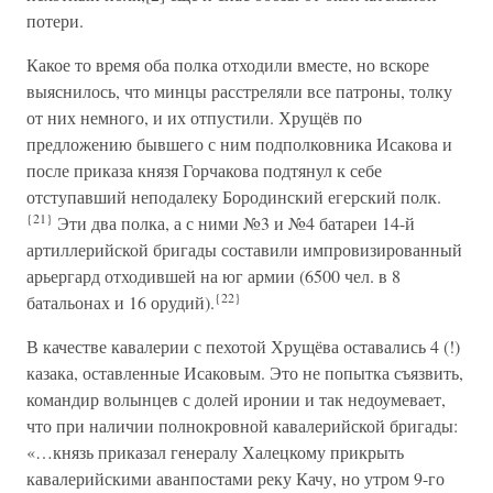
потери.
Какое то время оба полка отходили вместе, но вскоре
выяснилось, что минцы расстреляли все патроны, толку
от них немного, и их отпустили. Хрущёв по
предложению бывшего с ним подполковника Исакова и
после приказа князя Горчакова подтянул к себе
отступавший неподалеку Бородинский егерский полк.
{21}
Эти два полка, а с ними №3 и №4 батареи 14-й
артиллерийской бригады составили импровизированный
арьергард отходившей на юг армии (6500 чел. в 8
{22}
батальонах и 16 орудий).
В качестве кавалерии с пехотой Хрущёва оставались 4 (!)
казака, оставленные Исаковым. Это не попытка съязвить,
командир волынцев с долей иронии и так недоумевает,
что при наличии полнокровной кавалерийской бригады:
«…князь приказал генералу Халецкому прикрыть
кавалерийскими аванпостами реку Качу, но утром 9-го