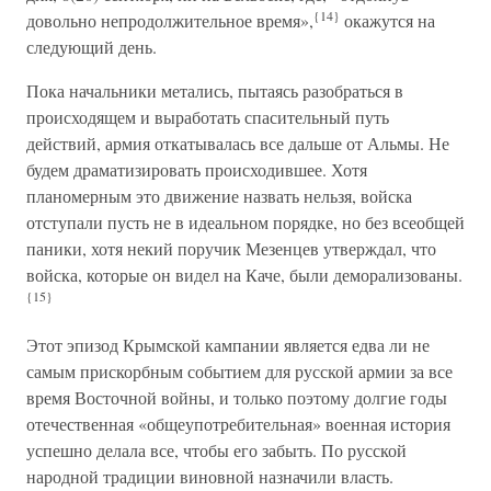
{14}
довольно непродолжительное время»,
окажутся на
следующий день.
Пока начальники метались, пытаясь разобраться в
происходящем и выработать спасительный путь
действий, армия откатывалась все дальше от Альмы. Не
будем драматизировать происходившее. Хотя
планомерным это движение назвать нельзя, войска
отступали пусть не в идеальном порядке, но без всеобщей
паники, хотя некий поручик Мезенцев утверждал, что
войска, которые он видел на Каче, были деморализованы.
{15}
Этот эпизод Крымской кампании является едва ли не
самым прискорбным событием для русской армии за все
время Восточной войны, и только поэтому долгие годы
отечественная «общеупотребительная» военная история
успешно делала все, чтобы его забыть. По русской
народной традиции виновной назначили власть.