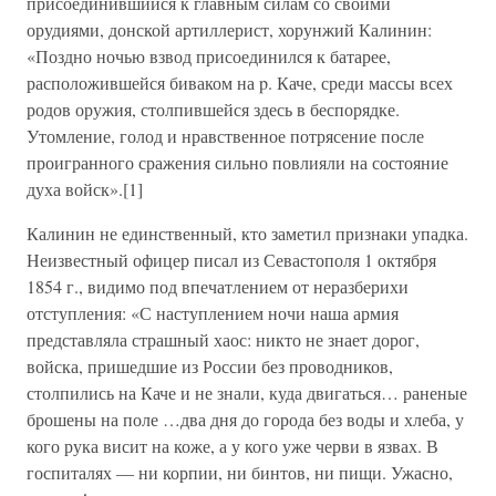
присоединившийся к главным силам со своими
орудиями, донской артиллерист, хорунжий Калинин:
«Поздно ночью взвод присоединился к батарее,
расположившейся биваком на p. Каче, среди массы всех
родов оружия, столпившейся здесь в беспорядке.
Утомление, голод и нравственное потрясение после
проигранного сражения сильно повлияли на состояние
духа войск».[1]
Калинин не единственный, кто заметил признаки упадка.
Неизвестный офицер писал из Севастополя 1 октября
1854 г., видимо под впечатлением от неразберихи
отступления: «С наступлением ночи наша армия
представляла страшный хаос: никто не знает дорог,
войска, пришедшие из России без проводников,
столпились на Каче и не знали, куда двигаться… раненые
брошены на поле …два дня до города без воды и хлеба, у
кого рука висит на коже, а у кого уже черви в язвах. В
госпиталях — ни корпии, ни бинтов, ни пищи. Ужасно,