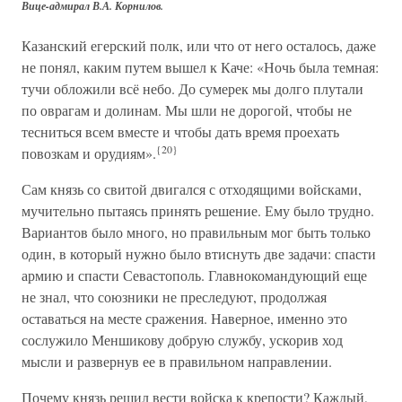
Вице-адмирал В.А. Корнилов.
Казанский егерский полк, или что от него осталось, даже
не понял, каким путем вышел к Каче: «Ночь была темная:
тучи обложили всё небо. До сумерек мы долго плутали
по оврагам и долинам. Мы шли не дорогой, чтобы не
тесниться всем вместе и чтобы дать время проехать
{20}
повозкам и орудиям».
Сам князь со свитой двигался с отходящими войсками,
мучительно пытаясь принять решение. Ему было трудно.
Вариантов было много, но правильным мог быть только
один, в который нужно было втиснуть две задачи: спасти
армию и спасти Севастополь. Главнокомандующий еще
не знал, что союзники не преследуют, продолжая
оставаться на месте сражения. Наверное, именно это
сослужило Меншикову добрую службу, ускорив ход
мысли и развернув ее в правильном направлении.
Почему князь решил вести войска к крепости? Каждый,