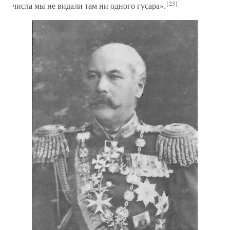
{23}
числа мы не видали там ни одного гусара».