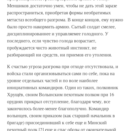
Меншиков достаточно умен, чтобы не дать этой заразе
распространиться, приобретая формы необратимых
метастаз всеобщего разгрома. В конце концов, ему нужно
было просто накормить армию. Сытый солдат смелее,
дисциплинированнее и управляемее голодного. У
последнего, если чувство голода возрастает,
пробуждается чисто животный инстинкт, не
разбирающий ни средств, ни приемов его утоления.
К счастью угроза разгрома при отходе отсутствовала, и
войска стали организовываться сами по себе, пока на
уровне отдельных частей и по воле наиболее
инициативных командиров. Один из таких, полковник
Хрущёв, своим Волынским пехотным полком при 16
орудиях прикрыл отступление, благодаря чему, все
закончилось более-менее благополучно. Командир
волынцев, своим приказом (как старший начальник в
бригаде) присоединивший к себе еще и Минский
пехотный полк,[2] еще и спас обозы от окончательной