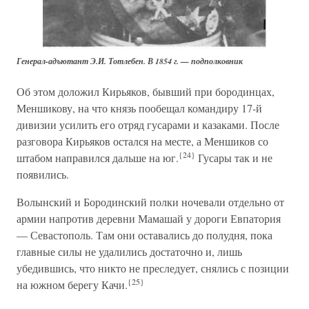
Генерал-адъютант Э.И. Тотлебен. В 1854 г. — подполковник
Об этом доложил Кирьяков, бывший при бородинцах,
Меншикову, на что князь пообещал командиру 17-й
дивизии усилить его отряд гусарами и казаками. После
разговора Кирьяков остался на месте, а Меншиков со
{24}
штабом направился дальше на юг.
Гусары так и не
появились.
Волынский и Бородинский полки ночевали отдельно от
армии напротив деревни Мамашай у дороги Евпатория
— Севастополь. Там они оставались до полудня, пока
главные силы не удалились достаточно и, лишь
убедившись, что никто не преследует, снялись с позиции
{25}
на южном берегу Качи.