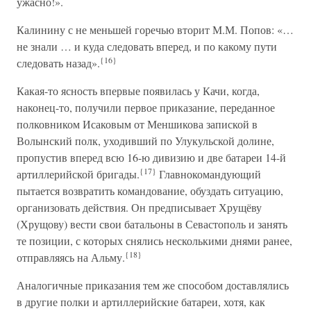
ужасно!».
Калинину с не меньшей горечью вторит М.М. Попов: «…
не знали … и куда следовать вперед, и по какому пути
{16}
следовать назад».
Какая-то ясность впервые появилась у Качи, когда,
наконец-то, получили первое приказание, переданное
полковником Исаковым от Меншикова запиской в
Волынский полк, уходивший по Улукульской долине,
пропустив вперед всю 16-ю дивизию и две батареи 14-й
{17}
артиллерийской бригады.
Главнокомандующий
пытается возвратить командование, обуздать ситуацию,
организовать действия. Он предписывает Хрущёву
(Хрущову) вести свои батальоны в Севастополь и занять
те позиции, с которых снялись несколькими днями ранее,
{18}
отправляясь на Альму.
Аналогичные приказания тем же способом доставлялись
в другие полки и артиллерийские батареи, хотя, как