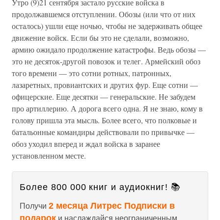
Утро (9)21 сентября застало русские войска в
продолжавшемся отступлении. Обозы (или что от них
осталось) ушли еще ночью, чтобы не задерживать общее
движение войск. Если бы это не сделали, возможно,
армию ожидало продолжение катастрофы. Ведь обозы —
это не десяток-другой повозок и телег. Армейский обоз
того времени — это сотни ротных, патронных,
лазаретных, провиантских и других фур. Еще сотни —
офицерские. Еще десятки — генеральские. Не забудем
про артиллерию. А дорога всего одна. Я не знаю, кому в
голову пришла эта мысль. Более всего, что полковые и
батальонные командиры действовали по привычке —
обоз уходил вперед и ждал войска в заранее
установленном месте.
Более 800 000 книг и аудиокниг! 📚
2 месяца Литрес Подписки в
Получи
подарок
и наслаждайся неограниченным