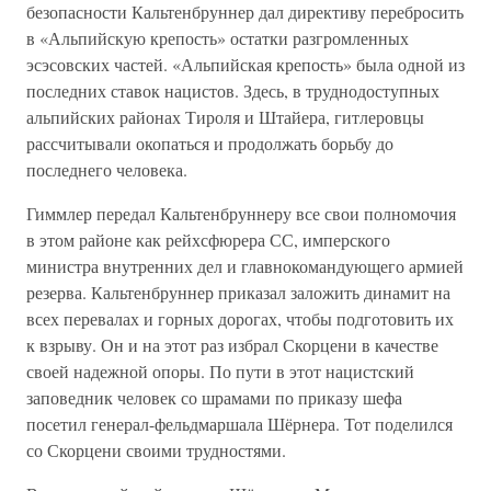
безопасности Кальтенбруннер дал директиву перебросить
в «Альпийскую крепость» остатки разгромленных
эсэсовских частей. «Альпийская крепость» была одной из
последних ставок нацистов. Здесь, в труднодоступных
альпийских районах Тироля и Штайера, гитлеровцы
рассчитывали окопаться и продолжать борьбу до
последнего человека.
Гиммлер передал Кальтенбруннеру все свои полномочия
в этом районе как рейхсфюрера СС, имперского
министра внутренних дел и главнокомандующего армией
резерва. Кальтенбруннер приказал заложить динамит на
всех перевалах и горных дорогах, чтобы подготовить их
к взрыву. Он и на этот раз избрал Скорцени в качестве
своей надежной опоры. По пути в этот нацистский
заповедник человек со шрамами по приказу шефа
посетил генерал-фельдмаршала Шёрнера. Тот поделился
со Скорцени своими трудностями.