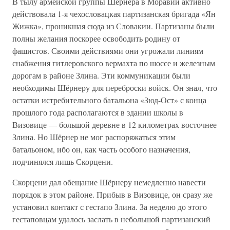
В тылу армейской группы Шёрнера в Моравии активно
действовала 1-я чехословацкая партизанская бригада «Ян
Жижка», проникшая сюда из Словакии. Партизаны были
полны желания поскорее освободить родину от
фашистов. Своими действиями они угрожали линиям
снабжения гитлеровского вермахта по шоссе и железным
дорогам в районе Злина. Эти коммуникации были
необходимы Шёрнеру для переброски войск. Он знал, что
остатки истребительного батальона «Зюд-Ост» с конца
прошлого года располагаются в здании школы в
Визовице — большой деревне в 12 километрах восточнее
Злина. Но Шёрнер не мог распоряжаться этим
батальоном, ибо он, как часть особого назначения,
подчинялся лишь Скорцени.
Скорцени дал обещание Шёрнеру немедленно навести
порядок в этом районе. Прибыв в Визовице, он сразу же
установил контакт с гестапо Злина. За неделю до этого
гестаповцам удалось заслать в небольшой партизанский