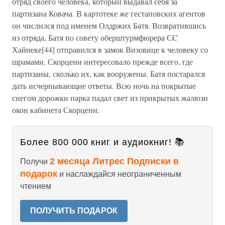
отряд своего человека, который выдавал себя за
партизана Ковача. В картотеке же гестаповских агентов
он числился под именем Олдржих Батя. Возвратившись
из отряда, Батя по совету оберштурмфюрера СC
Хайнеке[44] отправился в замок Визовице к человеку со
шрамами. Скорцени интересовало прежде всего, где
партизаны, сколько их, как вооружены. Батя постарался
дать исчерпывающие ответы. Всю ночь на покрытые
снегом дорожки парка падал свет из прикрытых жалюзи
окон кабинета Скорцени.
Более 800 000 книг и аудиокниг! 📚
2 месяца Литрес Подписки в
Получи
подарок
и наслаждайся неограниченным
чтением
ПОЛУЧИТЬ ПОДАРОК