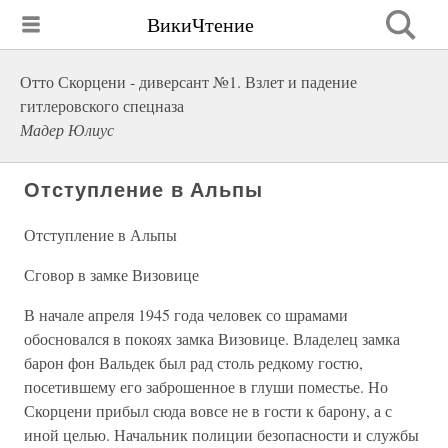
ВикиЧтение
Отто Скорцени - диверсант №1. Взлет и падение
гитлеровского спецназа
Мадер Юлиус
Отступление в Альпы
Отступление в Альпы
Сговор в замке Визовице
В начале апреля 1945 года человек со шрамами
обосновался в покоях замка Визовице. Владелец замка
барон фон Вальдек был рад столь редкому гостю,
посетившему его заброшенное в глуши поместье. Но
Скорцени прибыл сюда вовсе не в гости к барону, а с
иной целью. Начальник полиции безопасности и службы