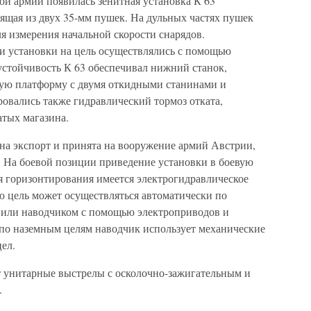
ой армии появилась зенитная установка К 63
ящая из двух 35-мм пушек. На дульных частях пушек
я измерения начальной скорости снарядов.
ки установки на цель осуществлялись с помощью
устойчивость К 63 обеспечивал нижний станок,
ую платформу с двумя откидными станинами и
овались также гидравлический тормоз отката,
тых магазина.
 на экспорт и принята на вооружение армий Австрии,
На боевой позиции приведение установки в боевую
я горизонтирования имеется электрогидравлическое
ю цель может осуществляться автоматически по
 или наводчиком с помощью электроприводов и
 по наземным целям наводчик использует механические
ел.
т унитарные выстрелы с осколочно-зажигательным и
.