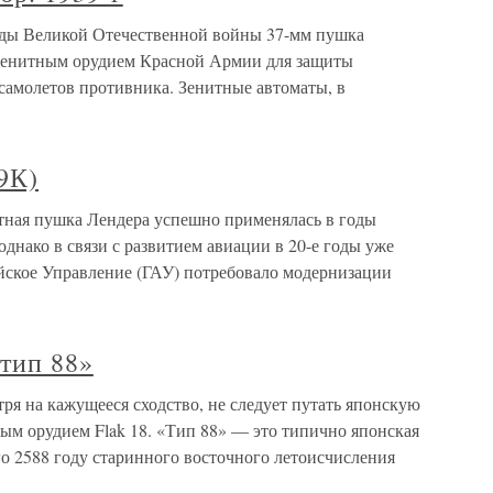
годы Великой Отечественной войны 37-мм пушка
 зенитным орудием Красной Армии для защиты
самолетов противника. Зенитные автоматы, в
9К)
итная пушка Лендера успешно применялась в годы
днако в связи с развитием авиации в 20-е годы уже
йское Управление (ГАУ) потребовало модернизации
тип 88»
ря на кажущееся сходство, не следует путать японскую
ым орудием Flak 18. «Тип 88» — это типично японская
го 2588 году старинного восточного летоисчисления