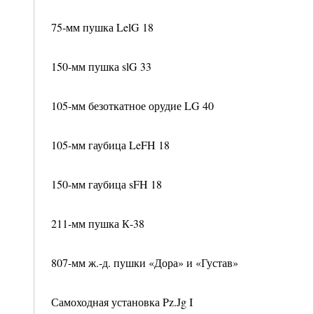
75-мм пушка LelG 18
150-мм пушка slG 33
105-мм безоткатное орудие LG 40
105-мм гаубица LeFH 18
150-мм гаубица sFH 18
211-мм пушка К-38
807-мм ж.-д. пушки «Дора» и «Густав»
Самоходная установка Pz.Jg I