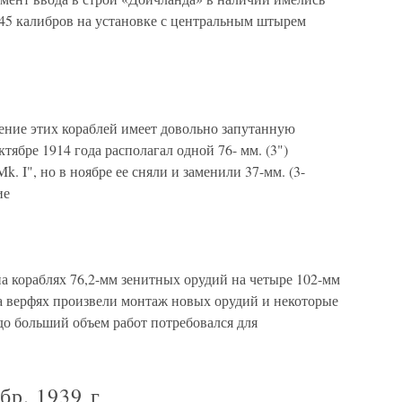
 45 калибров на установке с центральным штырем
ение этих кораблей имеет довольно запутанную
октябре 1914 года располагал одной 76- мм. (3")
. I", но в ноябре ее сняли и заменили 37-мм. (3-
ие
а кораблях 76,2-мм зенитных орудий на четыре 102-мм
На верфях произвели монтаж новых орудий и некоторые
здо больший объем работ потребовался для
бр. 1939 г