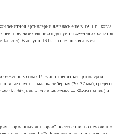
ой зенитной артиллерии началась ещё в 1911 г., когда
ушек, предназначавшихся для уничтожения аэростатов
kanone). В августе 1914 г. германская армия
ооруженных силах Германии зенитная артиллерия
основные группы: малокалиберная (20–37 мм), средего
 «acht-acht», или «восемь-восемь» — 88-мм пушки) и
ерия "карманных линкоров" постепенно, но неуклонно
омент ввода в строй «Дойчланда» в наличии имелись