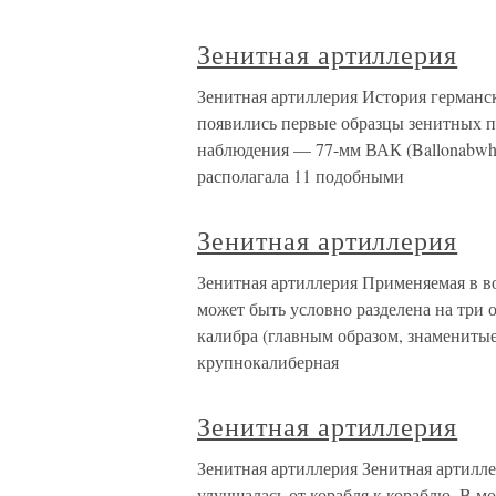
Зенитная артиллерия
Зенитная артиллерия История германск
появились первые образцы зенитных п
наблюдения — 77-мм ВАК (Ballonabwher
располагала 11 подобными
Зенитная артиллерия
Зенитная артиллерия Применяемая в в
может быть условно разделена на три 
калибра (главным образом, знаменитые
крупнокалиберная
Зенитная артиллерия
Зенитная артиллерия Зенитная артилл
улучшалась от корабля к кораблю. В м