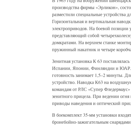
В 1963 году на вооружении швейцарск
производства фирмы «Эрликон», состо
разместили специальные устройства дл
Горизонтальная и вертикальная навод
электроприводов. На боевой позиции 
представляющий собой четырехколесн
домкратами. На верхнем станке монтир
пружинный накатник и четыре коробча
Зенитная установка К 63 поставлялась
Испании, Японии, Финляндии и ЮАР. 
готовность занимает 1,5–2 минуты. Дл
устройство. Наводка К63 на воздушну
командам от РЛС «Супер Фледермаус»
зенитного прицела. При ведении огня
приводы наведения и оптический приц
В боекомплект 35-мм установки входя
бронебойно-зажигательным снарядами