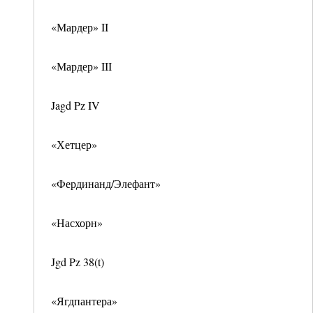
«Мардер» II
«Мардер» III
Jagd Pz IV
«Хетцер»
«Фердинанд/Элефант»
«Насхорн»
Jgd Pz 38(t)
«Ягдпантера»