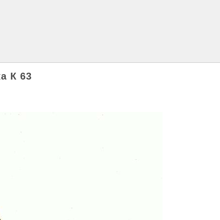
а К 63