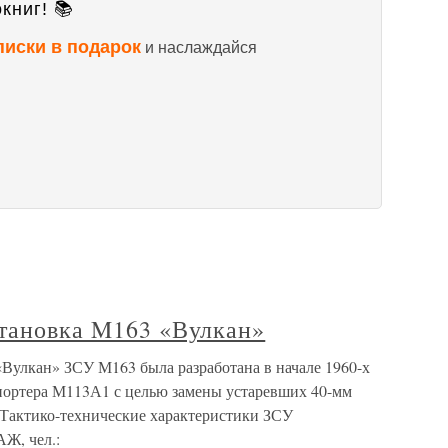
книг! 📚
писки в подарок
и наслаждайся
становка M163 «Вулкан»
«Вулкан» ЗСУ М163 была разработана в начале 1960-х
спортера М113А1 с целью замены устаревших 40-мм
Тактико-технические характеристики ЗСУ
Ж, чел.: