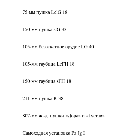
75-мм пушка LelG 18
150-мм пушка slG 33
105-мм безоткатное орудие LG 40
105-мм гаубица LeFH 18
150-мм гаубица sFH 18
211-мм пушка К-38
807-мм ж.-д. пушки «Дора» и «Густав»
Самоходная установка Pz.Jg I