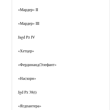
«Мардер» II
«Мардер» III
Jagd Pz IV
«Хетцер»
«Фердинанд/Элефант»
«Насхорн»
Jgd Pz 38(t)
«Ягдпантера»