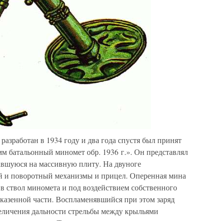
азработан в 1934 году и два года спустя был принят
м батальонный миномет обр. 1936 г.». Он представлял
равшуюся на массивную плиту. На двуноге
й и поворотный механизмы и прицел. Оперенная мина
 в ствол миномета и под воздействием собственного
 казенной части. Воспламенявшийся при этом заряд
величения дальности стрельбы между крыльями