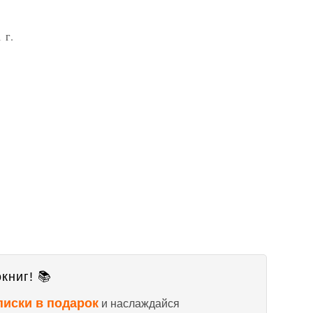
 г.
книг! 📚
писки в подарок
и наслаждайся