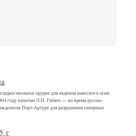
на
адкоствольное орудие для ведения навесного огня.
04 году капитан Л.Н. Гобято — во время русско-
сажденном Порт-Артуре для разрушения саперных
5 г