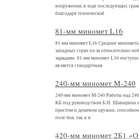
вооружения, в ходе последующих сраж
благодаря технической
81-мм миномет L16
81-мм миномет L16 Средние минометы
западных стран из-за относительно н
зарядами. 81-мм миномет L16 поступил
является стандартным
240-мм миномет М-240
240-мм миномет М-240 Работы над 240
КБ под руководством Б.Н. Шавырина е
простом и дешевом оружии, способном
поле боя, так и в
420-мм миномет 2Б1 «О