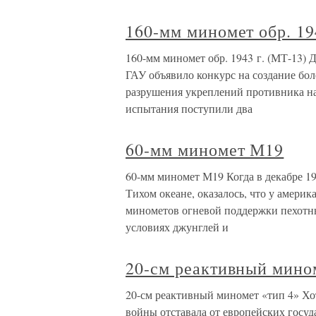
160-мм миномет обр. 19
160-мм миномет обр. 1943 г. (МТ-13) 
ГАУ объявило конкурс на создание бол
разрушения укреплений противника на
испытания поступили два
60-мм миномет М19
60-мм миномет М19 Когда в декабре 1
Тихом океане, оказалось, что у амери
минометов огневой поддержки пехотны
условиях джунглей и
20-см реактивный мино
20-см реактивный миномет «тип 4» Х
войны отставала от европейских госу