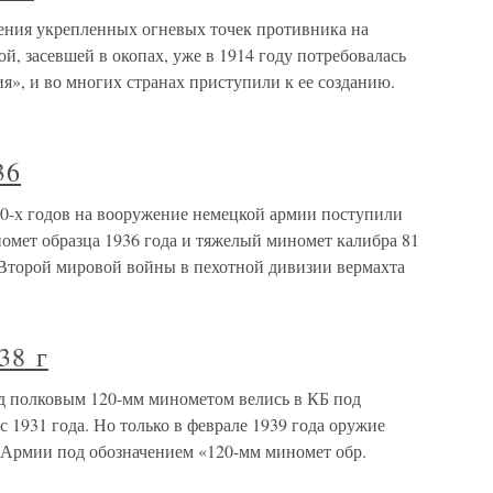
ления укрепленных огневых точек противника на
й, засевшей в окопах, уже в 1914 году потребовалась
я», и во многих странах приступили к ее созданию.
36
30-х годов на вооружение немецкой армии поступили
омет образца 1936 года и тяжелый миномет калибра 81
 Второй мировой войны в пехотной дивизии вермахта
38 г
ад полковым 120-мм минометом велись в КБ под
 1931 года. Но только в феврале 1939 года оружие
 Армии под обозначением «120-мм миномет обр.