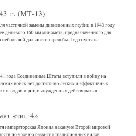
43 г. (МТ-13)
Для частичной замены дивизионных гаубиц в 1940 году
ее дешевого 160-мм миномета, предназначенного для
 небольшой дальности стрельбы. Год спустя на
941 года Соединенные Штаты вступили в войну на
канских войск нет достаточно легких и эффективных
х взводов и рот, вынужденных действовать в
мет «тип 4»
отя императорская Япония накануне Второй мировой
дарств по уровню развития традиционных видов