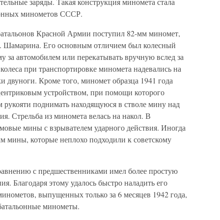
ельные заряды. Такая конструкция миномета стала
ьонных минометов СССР.
батальонов Красной Армии поступил 82-мм миномет,
Н. Шамарина. Его основным отличием был колесный
у за автомобилем или перекатывать вручную вслед за
колеса при транспортировке миномета надевались на
ки двуноги. Кроме того, миномет образца 1941 года
центриковым устройством, при помощи которого
м рукояти поднимать находящуюся в стволе мину над
ия. Стрельба из миномета велась на накол. В
мовые мины с взрывателем ударного действия. Иногда
мм мины, которые неплохо подходили к советскому
сравнению с предшественниками имел более простую
я. Благодаря этому удалось быстро наладить его
 минометов, выпущенных только за 6 месяцев 1942 года,
 батальонные минометы.