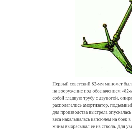
Первый советский 82-мм миномет был р
на вооружение под обозначением «82-м
собой гладкую трубу с двуногой, опи
располагались амортизатор, подъемны
для производства выстрела опускалась
веса накалывалась капсюлем на боек в
мины выбрасывал ее из ствола. Для у