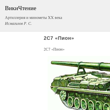
ВикиЧтение
Артиллерия и минометы XX века
Исмагилов Р. С.
2С7 «Пион»
2С7 «Пион»