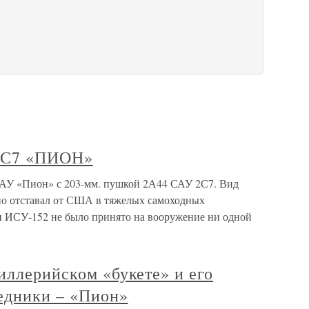
 2С7 «ПИОН»
АУ «Пион» с 203-мм. пушкой 2А44 САУ 2С7. Вид
но отставал от США в тяжелых самоходных
н ИСУ-152 не было принято на вооружение ни одной
иллерийском «букете» и его
едники – «Пион»