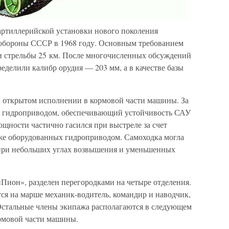
артиллерийской установки нового поколения
обороны СССР в 1968 году. Основным требованием
и стрельбы 25 км. После многочисленных обсуждений
ределили калибр орудия — 203 мм, а в качестве базы
 открытом исполнении в кормовой части машины. За
 гидроприводом, обеспечивающий устойчивость САУ
ощности частично гасился при выстреле за счет
же оборудованных гидроприводом. Самоходка могла
 при небольших углах возвышения и уменьшенных
Пион», разделен перегородками на четыре отделения.
ся на марше механик-водитель, командир и наводчик,
 Остальные члены экипажа располагаются в следующем
ормовой части машины.