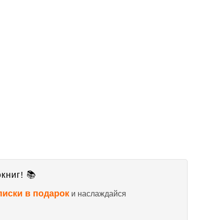
книг! 📚
писки в подарок
и наслаждайся