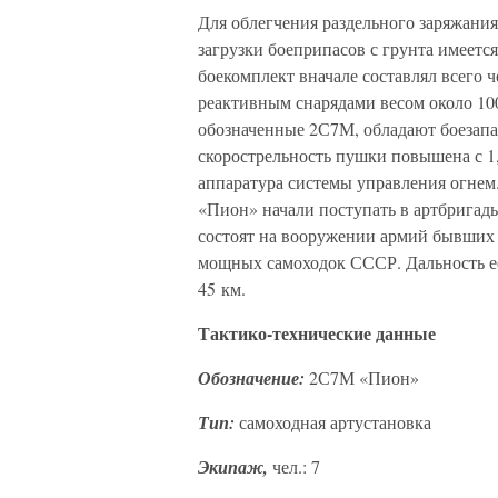
Для облегчения раздельного заряжания
загрузки боеприпасов с грунта имеет
боекомплект вначале составлял всего 
реактивным снарядами весом около 10
обозначенные 2С7М, обладают боезапа
скорострельность пушки повышена с 1,
аппаратура системы управления огнем
«Пион» начали поступать в артбригады
состоят на вооружении армий бывших 
мощных самоходок СССР. Дальность ее
45 км.
Тактико-технические данные
Обозначение:
2С7М «Пион»
Тип:
самоходная артустановка
Экипаж,
чел.: 7