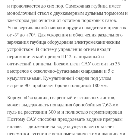
и продолжается до сих пор. Самоходная гаубица имеет
моноблочный ствол с двухкамерным дульным тормозом и
эжектором для очистки от остатков пороховых газов.
Угол вертикальной наводки орудия находится в пределах
от -3° до +70°. Для ускорения и облегчения раздельного
заряжания гаубица оборудована электромеханическим
устройством. В систему управления огнем входят
перископический прицел ПГ-2, панорамный и
оптический прицелы. Боекомплект САУ состоит из 35
выстрелов с осколочно-фугасными снарядами и 5 с
кумулятивными. Кумулятивный снаряд под углом
встречи 90° пробивает броню толщиной 180 мм.
Корпус «Гвоздики», сваренный из стальных листов,
может выдерживать попадания бронебойных 7,62-мм
пуль на расстоянии 300 м и полностью герметизирован.
Поэтому САУ способна преодолевать водные преграды
вплавь — движение на воде осуществляется за счет
перемотки гусениц с резинометаллическими шарнирами.