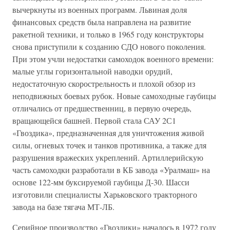
вычеркнуты из военных программ. Львиная доля
финансовых средств была направлена на развитие
ракетной техники, и только в 1965 году конструкторы
снова приступили к созданию СДО нового поколения.
При этом учли недостатки самоходок военного времени:
малые углы горизонтальной наводки орудий,
недостаточную скорострельность и плохой обзор из
неподвижных боевых рубок. Новые самоходные гаубицы
отличались от предшественниц, в первую очередь,
вращающейся башней. Первой стала САУ 2С1
«Гвоздика», предназначенная для уничтожения живой
силы, огневых точек и танков противника, а также для
разрушения вражеских укреплений. Артиллерийскую
часть самоходки разработали в КБ завода «Уралмаш» на
основе 122-мм буксируемой гаубицы Д-30. Шасси
изготовили специалисты Харьковского тракторного
завода на базе тягача МТ-ЛБ.
Серийное производство «Гвоздики» началось в 1972 году