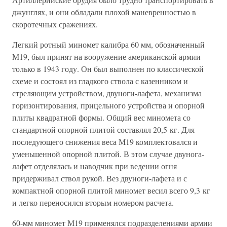
джунглях, и они обладали плохой маневренностью в
скоротечных сражениях.
Легкий ротный миномет калибра 60 мм, обозначенный
М19, был принят на вооружение американской армии
только в 1943 году. Он был выполнен по классической
схеме и состоял из гладкого ствола с казенником и
стреляющим устройством, двуноги-лафета, механизма
горизонтирования, прицельного устройства и опорной
плиты квадратной формы. Общий вес миномета со
стандартной опорной плитой составлял 20,5 кг. Для
последующего снижения веса М19 комплектовался и
уменьшенной опорной плитой. В этом случае двунога-
лафет отделялась и наводчик при ведении огня
придерживал ствол рукой. Вез двуноги-лафета и с
компактной опорной плитой миномет весил всего 9,3 кг
и легко переносился вторым номером расчета.
60-мм миномет М19 применялся подразделениями армии