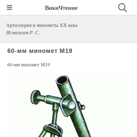
ВикиЧтение
Артиллерия и минометы XX века
Исмагилов Р. С.
60-мм миномет М19
60-мм миномет М19