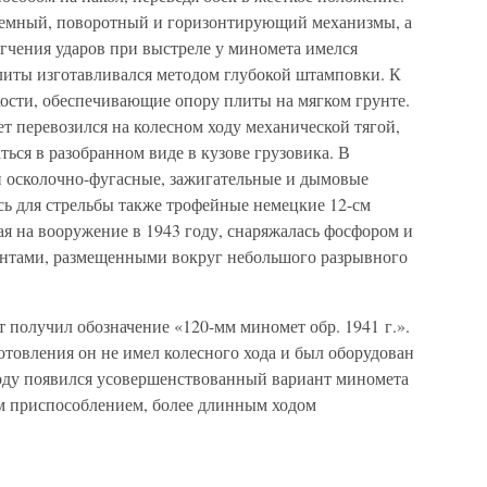
дъемный, поворотный и горизонтирующий механизмы, а
гчения ударов при выстреле у миномета имелся
литы изготавливался методом глубокой штамповки. К
кости, обеспечивающие опору плиты на мягком грунте.
 перевозился на колесном ходу механической тягой,
ться в разобранном виде в кузове грузовика. В
 осколочно-фугасные, зажигательные и дымовые
сь для стрельбы также трофейные немецкие 12-см
я на вооружение в 1943 году, снаряжалась фосфором и
нтами, размещенными вокруг небольшого разрывного
 получил обозначение «120-мм миномет обр. 1941 г.».
товления он не имел колесного хода и был оборудован
оду появился усовершенствованный вариант миномета
м приспособлением, более длинным ходом
.