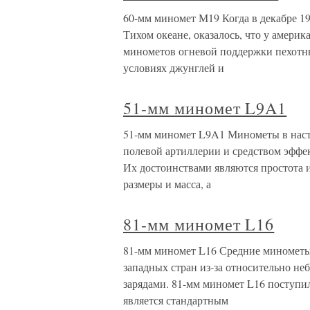
60-мм миномет М19 Когда в декабре 1
Тихом океане, оказалось, что у амери
минометов огневой поддержки пехотны
условиях джунглей и
51-мм миномет L9A1
51-мм миномет L9A1 Минометы в наст
полевой артиллерии и средством эффе
Их достоинствами являются простота 
размеры и масса, а
81-мм миномет L16
81-мм миномет L16 Средние минометы
западных стран из-за относительно н
зарядами. 81-мм миномет L16 поступил
является стандартным