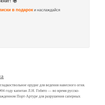
книг! 📚
писки в подарок
и наслаждайся
на
адкоствольное орудие для ведения навесного огня.
04 году капитан Л.Н. Гобято — во время русско-
сажденном Порт-Артуре для разрушения саперных