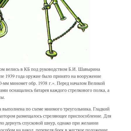
ом велись в КБ под руководством Б.И. Шавырина
рале 1939 года оружие было принято на вооружение
-мм миномет обр. 1938 г.». Перед началом Великой
ми оснащались батарея каждого стрелкового полка, а
ны.
 выполнена по схеме мнимого треугольника. Гладкий
в котором размещалось стреляющее приспособление. Для
ло дернуть спусковой шнур, однако при желании
собом на накол, переведя боек в жесткое положение.