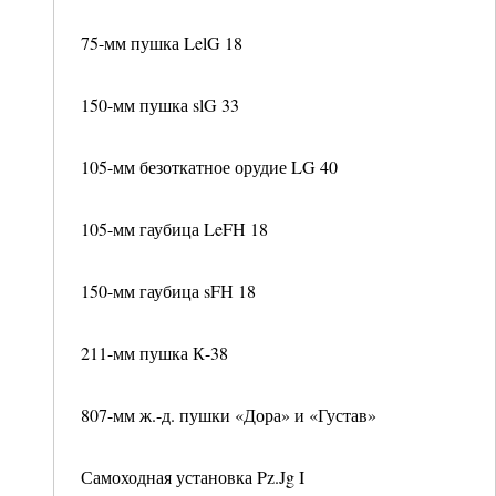
75-мм пушка LelG 18
150-мм пушка slG 33
105-мм безоткатное орудие LG 40
105-мм гаубица LeFH 18
150-мм гаубица sFH 18
211-мм пушка К-38
807-мм ж.-д. пушки «Дора» и «Густав»
Самоходная установка Pz.Jg I