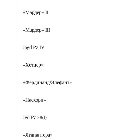
«Мардер» II
«Мардер» III
Jagd Pz IV
«Хетцер»
«Фердинанд/Элефант»
«Насхорн»
Jgd Pz 38(t)
«Ягдпантера»