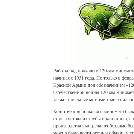
Работы над полковым 120-мм миномет
начиная с 1931 года. Но только в фев
Красной Армии под обозначением «120
Отечественной войны 120-мм миномета
также отдельные минометные батальо
Конструкция полкового миномета была
ствол состоял из трубы и казенника, 
производства выстрела необходимо бы
можно было вести огонь и обычным спо