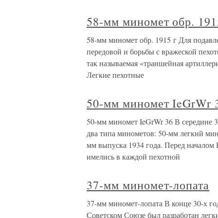
58-мм миномет обр. 191
58-мм миномет обр. 1915 г Для подав
передовой и борьбы с вражеской пехото
так называемая «траншейная артиллери
Легкие пехотные
50-мм миномет IeGrWr 
50-мм миномет IeGrWr 36 В середине 
два типа минометов: 50-мм легкий мин
мм выпуска 1934 года. Перед началом
имелись в каждой пехотной
37-мм миномет-лопата
37-мм миномет-лопата В конце 30-х г
Советском Союзе был разработан легк