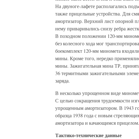
На двуноге-лафете располагались по
также прицельные устройства. Для смя
амортизатор. Верхний лист опорной п
нему приваривались снизу ребра жест
В походном положении 120-мм миномет
без колесного хода мог транспортирова
боекомплект 120-мм миномета входили
мины. Кроме того, нередко применяли
мины. Зажигательная мина ТР, принята
36 термитными зажигательными элеме
заряда.
В несколько упрощенном виде миномет
С целью сокращения трудоемкости изго
упрощенным амортизатором. В 1943 г
образца 1938 года с новым стреляющи
амортизатора и качающимся прицелом
Тактико-технические данные