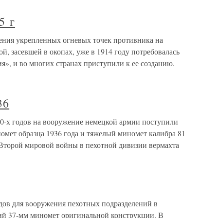
5 г
ления укрепленных огневых точек противника на
й, засевшей в окопах, уже в 1914 году потребовалась
я», и во многих странах приступили к ее созданию.
36
30-х годов на вооружение немецкой армии поступили
омет образца 1936 года и тяжелый миномет калибра 81
 Второй мировой войны в пехотной дивизии вермахта
одов для вооружения пехотных подразделений в
ий 37-мм миномет оригинальной конструкции. В