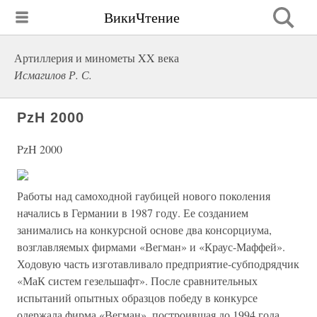
ВикиЧтение
Артиллерия и минометы XX века
Исмагилов Р. С.
PzH 2000
PzH 2000
Работы над самоходной гаубицей нового поколения
начались в Германии в 1987 году. Ее созданием
занимались на конкурсной основе два консорциума,
возглавляемых фирмами «Вегман» и «Краус-Маффей».
Ходовую часть изготавливало предприятие-субподрядчик
«МаК систем гезельшафт». После сравнительных
испытаний опытных образцов победу в конкурсе
одержала фирма «Вегман», построившая до 1994 года