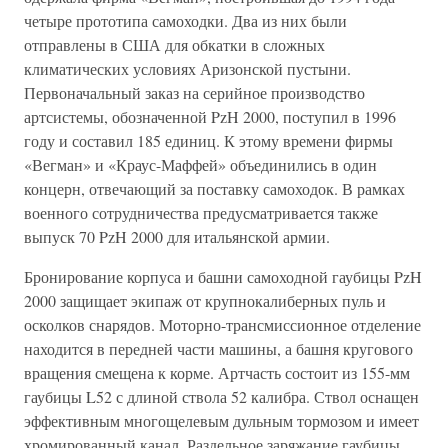
четыре прототипа самоходки. Два из них были
отправлены в США для обкатки в сложных
климатических условиях Аризонской пустыни.
Первоначальный заказ на серийное производство
артсистемы, обозначенной PzH 2000, поступил в 1996
году и составил 185 единиц. К этому времени фирмы
«Вегман» и «Краус-Маффей» объединились в один
концерн, отвечающий за поставку самоходок. В рамках
военного сотрудничества предусматривается также
выпуск 70 PzH 2000 для итальянской армии.
Бронирование корпуса и башни самоходной гаубицы PzH
2000 защищает экипаж от крупнокалиберных пуль и
осколков снарядов. Моторно-трансмиссионное отделение
находится в передней части машины, а башня кругового
вращения смещена к корме. Артчасть состоит из 155-мм
гаубицы L52 с длиной ствола 52 калибра. Ствол оснащен
эффективным многощелевым дульным тормозом и имеет
хромированный канал. Раздельное заряжание гаубицы