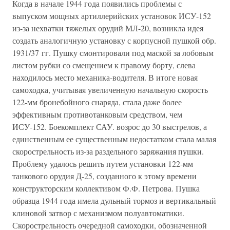
Когда в начале 1944 года появились проблемы с
выпуском мощных артиллерийских установок ИСУ-152
из-за нехватки тяжелых орудий МЛ-20, возникла идея
создать аналогичную установку с корпусной пушкой обр.
1931/37 гг. Пушку смонтировали под маской за лобовым
листом рубки со смещением к правому борту, слева
находилось место механика-водителя. В итоге новая
самоходка, учитывая увеличенную начальную скорость
122-мм бронебойного снаряда, стала даже более
эффективным противотанковым средством, чем
ИСУ-152. Боекомплект САУ. возрос до 30 выстрелов, а
единственным ее существенным недостатком стала малая
скорострельность из-за раздельного заряжания пушки.
Проблему удалось решить путем установки 122-мм
танкового орудия Д-25, созданного к этому времени
конструкторским коллективом Ф.Ф. Петрова. Пушка
образца 1944 года имела дульный тормоз и вертикальный
клиновой затвор с механизмом полуавтоматики.
Скорострельность очередной самоходки, обозначенной