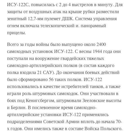
ИСУ-122С, повысилась с 2 до 4 выстрелов в минуту. Для
защиты от воздушных атак на крыше рубки разместили
зенитный 12,7-мм пулемет ДШК. Система управления
огнем включала телескопический и. панорамный
прицелы.
Всего за годы войны было выпущено около 2400
самоходных установок ИСУ-122. С весны 1944 года они
поступали на вооружение гвардейских тяжелых
самоходно-артиллерийских полков (в состав каждого
полка входила 21 САУ). До окончания боевых действий
было сформировано 56 таких полков. ИСУ-122
использовались в качестве истребителей танков, а также
играли роль штурмовых самоходок. Они участвовали в
боях под Кенигсбергом, штурмовали Зееловские высоты
и Берлин. В послевоенное время самоходно-
артиллерийские установки ИСУ-122 применялись
подразделениями Советской Армии вплоть до начала 70-
х годов. Они имелись также в составе Войска Польского.