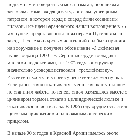
подъемным и поворотным механизмами, поршневым
затвором с самовзводящимся ударником, унитарным
патроном, в котором заряд и снаряд были соединены
гильзой. Все идеи Барановского нашли воплощение в 76-
мм пушке, представленной инженерами Путиловского
завода. После конкурсных испытаний она была принята
на вооружение и получила обозначение «3-дюймовая
пушка образца 1900 г.». Серийные орудия обладали
многими недостатками, и в 1902 году конструкторы
значительно усовершенствовали «трехдюймовку».
Изменения коснулись преимущественно лафета пушки.
Если ранее ствол откатывался вместе с верхним станком
по станинам лафета, то теперь ствол размещался вместе с
цилиндром тормоза отката в цилиндрической люльке и
откатывался по оси канала. В 1906 году орудие оснастили
щитовым прикрытием и панорамным оптическим
прицелом.
В начале 30-х годов в Красной Армии имелось около