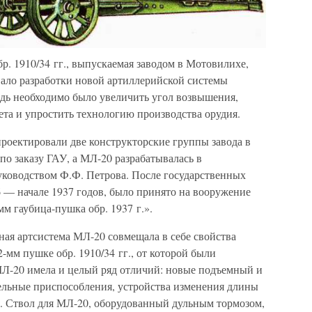
р. 1910/34 гг., выпускаемая заводом в Мотовилихе,
вало разработки новой артиллерийской системы
едь необходимо было увеличить угол возвышения,
та и упростить технологию производства орудия.
оектировали две конструкторские группы завода в
о заказу ГАУ, а МЛ-20 разрабатывалась в
ководством Ф.Ф. Петрова. После государственных
 — начале 1937 годов, было принято на вооружение
м гаубица-пушка обр. 1937 г.».
ная артсистема МЛ-20 совмещала в себе свойства
мм пушке обр. 1910/34 гг., от которой были
МЛ-20 имела и целый ряд отличий: новые подъемный и
ьные приспособления, устройства изменения длины
. Ствол для МЛ-20, оборудованный дульным тормозом,