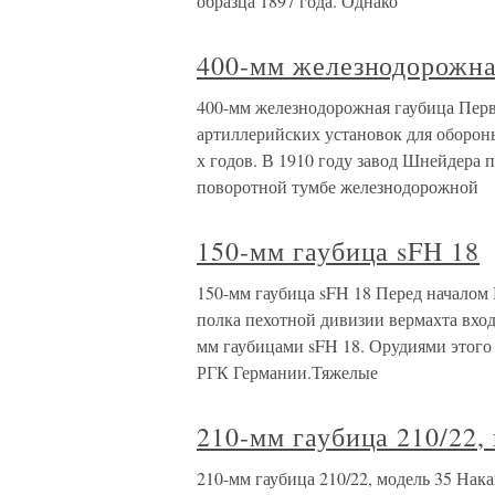
образца 1897 года. Однако
400-мм железнодорожна
400-мм железнодорожная гаубица Пер
артиллерийских установок для оборон
х годов. В 1910 году завод Шнейдера 
поворотной тумбе железнодорожной
150-мм гаубица sFH 18
150-мм гаубица sFH 18 Перед началом
полка пехотной дивизии вермахта вхо
мм гаубицами sFH 18. Орудиями этог
РГК Германии.Тяжелые
210-мм гаубица 210/22,
210-мм гаубица 210/22, модель 35 Нак