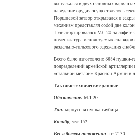
выпускался в двух основных варианта
наведение орудия осуществлялось сек
Поршневой затвор открывался и закр
механизм представлял собой две коло
Транспортировалась МЛ-20 на лафете с
номенклатура используемых снарядов 
раздельно-гильзового заряжания снаб
Всего было изготовлено 6884 пушки-г
подразделений армейской артиллерии 
«стальной метлой» Красной Армии в н
Тактико-технические данные
Обозначение:
МЛ-20
Тип:
корпусная пушка-гаубица
Калибр,
мм: 152
Вес в боевом положении,
кг: 7130