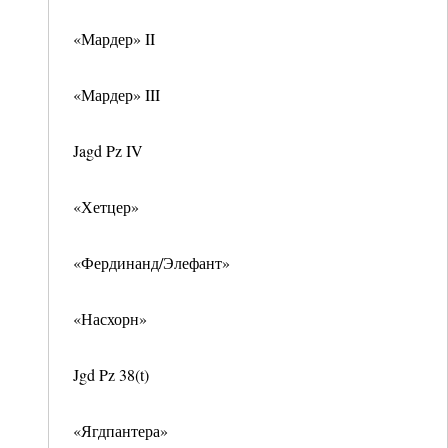
«Мардер» II
«Мардер» III
Jagd Pz IV
«Хетцер»
«Фердинанд/Элефант»
«Насхорн»
Jgd Pz 38(t)
«Ягдпантера»