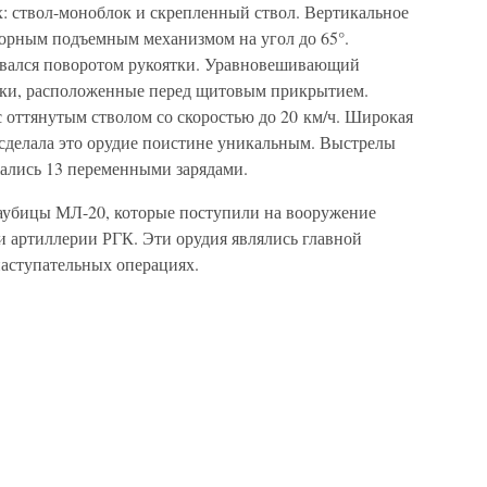
х: ствол-моноблок и скрепленный ствол. Вертикальное
торным подъемным механизмом на угол до 65°.
ывался поворотом рукоятки. Уравновешивающий
нки, расположенные перед щитовым прикрытием.
 оттянутым стволом со скоростью до 20 км/ч. Широкая
сделала это орудие поистине уникальным. Выстрелы
жались 13 переменными зарядами.
аубицы МЛ-20, которые поступили на вооружение
и артиллерии РГК. Эти орудия являлись главной
аступательных операциях.