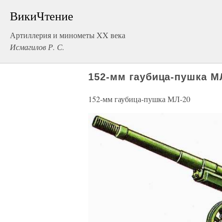
ВикиЧтение
Артиллерия и минометы XX века
Исмагилов Р. С.
152-мм гаубица-пушка М
152-мм гаубица-пушка МЛ-20