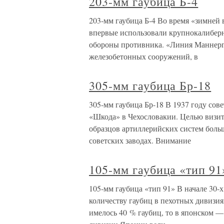
203-мм гаубица Б-4
203-мм гаубица Б-4 Во время «зимней 
впервые использовали крупнокалибер
обороны противника. «Линия Маннерг
железобетонных сооружений, в
305-мм гаубица Бр-18
305-мм гаубица Бр-18 В 1937 году сов
«Шкода» в Чехословакии. Целью визи
образцов артиллерийских систем боль
советских заводах. Внимание
105-мм гаубица «тип 91
105-мм гаубица «тип 91» В начале 30-х
количеству гаубиц в пехотных дивизи
имелось 40 % гаубиц, то в японском —