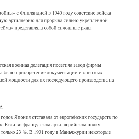
войны» с Финляндией в 1940 году советские войска
ную артиллерию для прорыва сильно укрепленной
ейма» представляла собой сплошные ряды
етская военная делегация посетила завод фирмы
та было приобретение документации и опытных
шой мощности для их последующего производства на
»
 годов Япония отставала от европейских государств по
ях. Если во французском артиллерийском полку
 только 23 %. В 1931 году в Маньчжурии некоторые