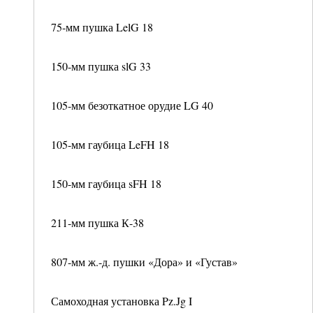
75-мм пушка LelG 18
150-мм пушка slG 33
105-мм безоткатное орудие LG 40
105-мм гаубица LeFH 18
150-мм гаубица sFH 18
211-мм пушка К-38
807-мм ж.-д. пушки «Дора» и «Густав»
Самоходная установка Pz.Jg I