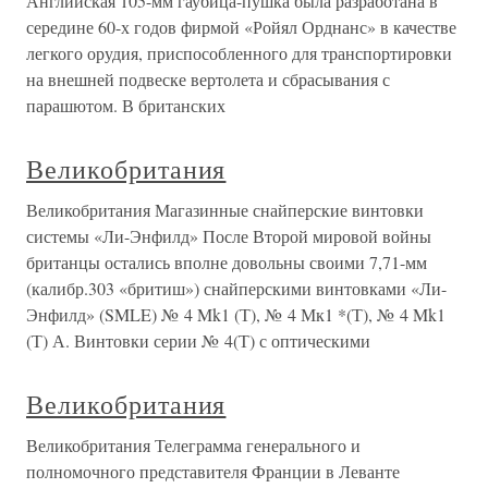
Английская 105-мм гаубица-пушка была разработана в
середине 60-х годов фирмой «Ройял Орднанс» в качестве
легкого орудия, приспособленного для транспортировки
на внешней подвеске вертолета и сбрасывания с
парашютом. В британских
Великобритания
Великобритания Магазинные снайперские винтовки
системы «Ли-Энфилд» После Второй мировой войны
британцы остались вполне довольны своими 7,71-мм
(калибр.303 «бритиш») снайперскими винтовками «Ли-
Энфилд» (SMLE) № 4 Mk1 (Т), № 4 Мк1 *(Т), № 4 Mk1
(Т) А. Винтовки серии № 4(Т) с оптическими
Великобритания
Великобритания Телеграмма генерального и
полномочного представителя Франции в Леванте