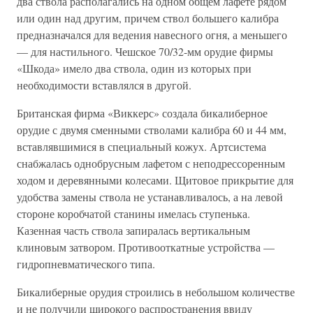
два ствола располагались на одном общем лафете рядом
или один над другим, причем ствол большего калибра
предназначался для ведения навесного огня, а меньшего
— для настильного. Чешское 70/32-мм орудие фирмы
«Шкода» имело два ствола, один из которых при
необходимости вставлялся в другой.
Британская фирма «Виккерс» создала бикалиберное
орудие с двумя сменными стволами калибра 60 и 44 мм,
вставлявшимися в специальный кожух. Артсистема
снабжалась однобрусным лафетом с неподрессоренным
ходом и деревянными колесами. Щитовое прикрытие для
удобства замены ствола не устанавливалось, а на левой
стороне коробчатой станины имелась ступенька.
Казенная часть ствола запиралась вертикальным
клиновым затвором. Противооткатные устройства —
гидропневматического типа.
Бикалиберные орудия строились в небольшом количестве
и не получили широкого распространения ввиду