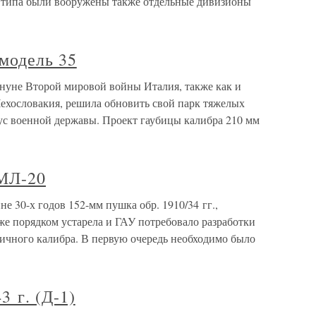
о типа были вооружены также отдельные дивизионы
 модель 35
ануне Второй мировой войны Италия, также как и
ехословакия, решила обновить свой парк тяжелых
тус военной державы. Проект гаубицы калибра 210 мм
 МЛ-20
е 30-х годов 152-мм пушка обр. 1910/34 гг.,
же порядком устарела и ГАУ потребовало разработки
ичного калибра. В первую очередь необходимо было
3 г. (Д-1)