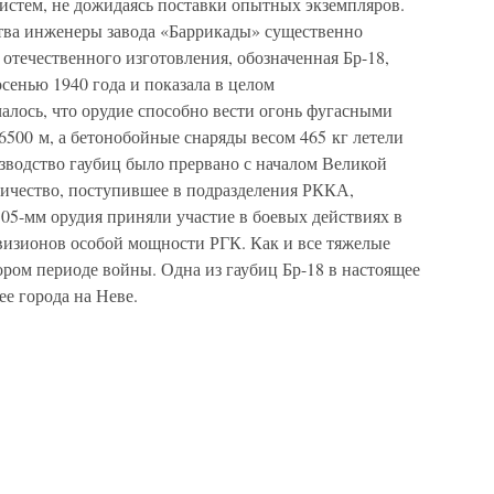
истем, не дожидаясь поставки опытных экземпляров.
тва инженеры завода «Баррикады» существенно
 отечественного изготовления, обозначенная Бр-18,
сенью 1940 года и показала в целом
алось, что орудие способно вести огонь фугасными
16500 м, а бетонобойные снаряды весом 465 кг летели
зводство гаубиц было прервано с началом Великой
личество, поступившее в подразделения РККА,
 305-мм орудия приняли участие в боевых действиях в
визионов особой мощности РГК. Как и все тяжелые
ором периоде войны. Одна из гаубиц Бр-18 в настоящее
ее города на Неве.