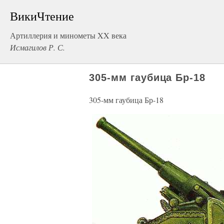
ВикиЧтение
Артиллерия и минометы XX века
Исмагилов Р. С.
305-мм гаубица Бр-18
305-мм гаубица Бр-18