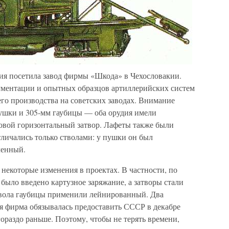
ция посетила завод фирмы «Шкода» в Чехословакии.
ументации и опытных образцов артиллерийских систем
о производства на советских заводах. Внимание
ушки и 305-мм гаубицы — оба орудия имели
новой горизонтальный затвор. Лафеты также были
личались только стволами: у пушки он был
ленный.
некоторые изменения в проектах. В частности, по
было введено картузное заряжание, а затворы стали
вола гаубицы применили лейнированный. Два
я фирма обязывалась предоставить СССР в декабре
гораздо раньше. Поэтому, чтобы не терять времени,