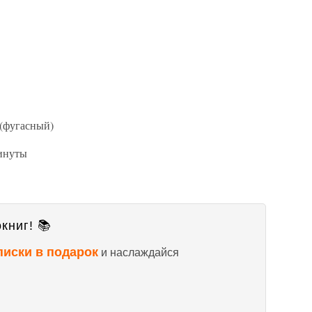
 (фугасный)
минуты
книг! 📚
писки в подарок
и наслаждайся