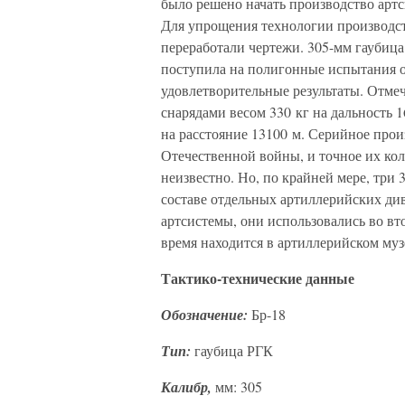
было решено начать производство артс
Для упрощения технологии производс
переработали чертежи. 305-мм гаубица
поступила на полигонные испытания о
удовлетворительные результаты. Отмеч
снарядами весом 330 кг на дальность 
на расстояние 13100 м. Серийное прои
Отечественной войны, и точное их ко
неизвестно. Но, по крайней мере, три
составе отдельных артиллерийских ди
артсистемы, они использовались во вт
время находится в артиллерийском муз
Тактико-технические данные
Обозначение:
Бр-18
Тип:
гаубица РГК
Калибр,
мм: 305