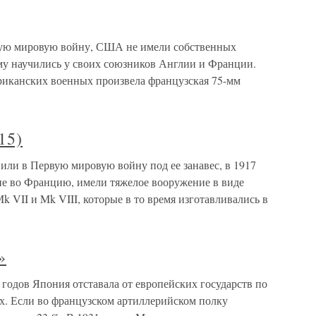
вую мировую войну, США не имели собственных
му научились у своих союзников Англии и Франции.
риканских военных произвела французская 75-мм
15)
ли в Первую мировую войну под ее занавес, в 1917
е во Францию, имели тяжелое вооружение в виде
VII и Mk VIII, которые в то время изготавливались в
»
 годов Япония отставала от европейских государств по
ях. Если во французском артиллерийском полку