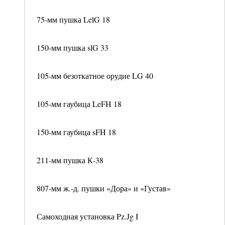
75-мм пушка LelG 18
150-мм пушка slG 33
105-мм безоткатное орудие LG 40
105-мм гаубица LeFH 18
150-мм гаубица sFH 18
211-мм пушка К-38
807-мм ж.-д. пушки «Дора» и «Густав»
Самоходная установка Pz.Jg I