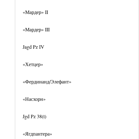
«Мардер» II
«Мардер» III
Jagd Pz IV
«Хетцер»
«Фердинанд/Элефант»
«Насхорн»
Jgd Pz 38(t)
«Ягдпантера»