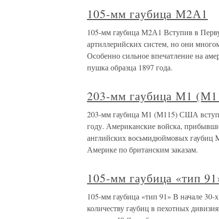
105-мм гаубица М2А1
105-мм гаубица М2А1 Вступив в Пер
артиллерийских систем, но они много
Особенно сильное впечатление на аме
пушка образца 1897 года.
203-мм гаубица М1 (М1
203-мм гаубица М1 (М115) США вступи
году. Американские войска, прибывши
английских восьмидюймовых гаубиц Mk 
Америке по британским заказам.
105-мм гаубица «тип 91
105-мм гаубица «тип 91» В начале 30-х
количеству гаубиц в пехотных дивизи