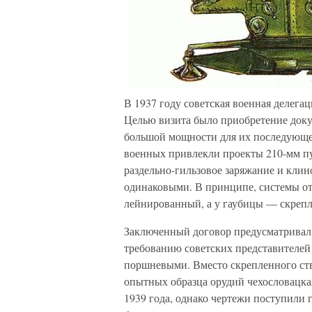
В 1937 году советская военная делега
Целью визита было приобретение док
большой мощности для их последующег
военных привлекли проекты 210-мм п
раздельно-гильзовое заряжание и кли
одинаковыми. В принципе, системы от
лейнированный, а у гаубицы — скреп
Заключенный договор предусматривал 
требованию советских представителей 
поршневыми. Вместо скрепленного ст
опытных образца орудий чехословацка
1939 года, однако чертежи поступили 