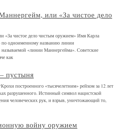
Маннергейм, или «За чистое дело
ли «За чистое дело чистым оружием» Имя Карла
о по одноименному названию линии
 называемой «линии Маннергейма». Советские
че как
— пустыня
*Крохи построенного «тысячелетним» рейхом за 12 лет
сках разрушенного. Истинный символ нацистской
ния человеческих рук, и взрыв, уничтожающий то,
ционную войну оружием