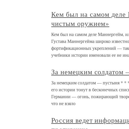
Кем был на самом деле 
чистым оружием»
Кем был на самом деле Маннергейм, и
Густава Маннергейма широко известн
фортификационных укреплений — так
учебники истории именовали ее не ина
За немецким солдатом 
За немецким солдатом — пустыня * * 
его истории тонут в бесконечных спи
Германии — огонь, пожирающий творе
что не взяло
Россия ведет информа