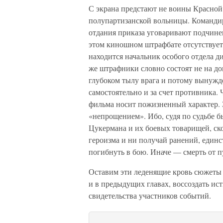
С экрана предстают не воины Красной
полупартизанской вольницы. Командир
отдания приказа уговаривают подчинен
этом киношном штрафбате отсутствует 
находится начальник особого отдела ди
же штрафники словно состоят не на до
глубоком тылу врага и потому вынужд
самостоятельно и за счет противника. 
фильма носит пожизненный характер. 
«непрощением». Ибо, судя по судьбе б
Цукермана и их боевых товарищей, ск
героизма и ни получай ранений, единс
погибнуть в бою. Иначе — смерть от п
Оставим эти леденящие кровь сюжеты 
и в предыдущих главах, воссоздать ис
свидетельства участников событий.