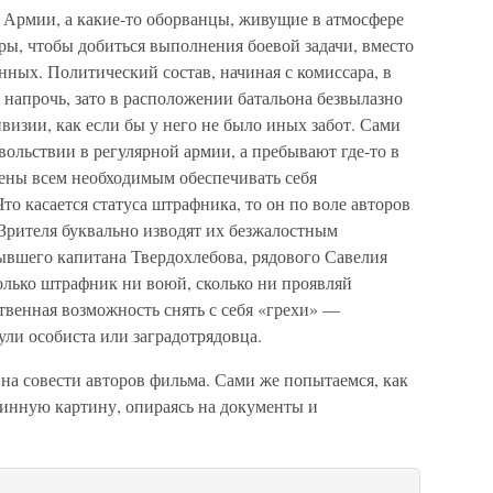
 Армии, а какие-то оборванцы, живущие в атмосфере
ы, чтобы добиться выполнения боевой задачи, вместо
ных. Политический состав, начиная с комиссара, в
напрочь, зато в расположении батальона безвылазно
визии, как если бы у него не было иных забот. Сами
вольствии в регулярной армии, а пребывают где-то в
ены всем необходимым обеспечивать себя
Что касается статуса штрафника, то он по воле авторов
Зрителя буквально изводят их безжалостным
ывшего капитана Твердохлебова, рядового Савелия
олько штрафник ни воюй, сколько ни проявляй
твенная возможность снять с себя «грехи» —
ули особиста или заградотрядовца.
на совести авторов фильма. Сами же попытаемся, как
тинную картину, опираясь на документы и