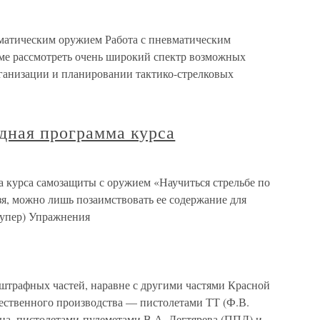
вматическим оружием Работа с пневматическим
ме рассмотреть очень широкий спектр возможных
ганизации и планировании тактико-стрелковых
дная программа курса
а курса самозащиты с оружием «Научиться стрельбе по
я, можно лишь позаимствовать ее содержание для
Купер) Упражнения
трафных частей, наравне с другими частями Красной
ественного производства — пистолетами ТТ (Ф.В.
на, пистолетами-пулеметами В.А. Дегтярева (ППД) и