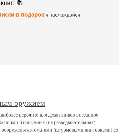
книг! 📚
писки в подарок
и наслаждайся
дным оружием
аиболее вероятно для десантников внезапное
ужащими из обычных (не разведывательных)
ут вооружены автоматами (штурмовыми винтовками) со