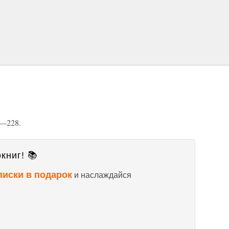
6—228.
книг! 📚
писки в подарок
и наслаждайся