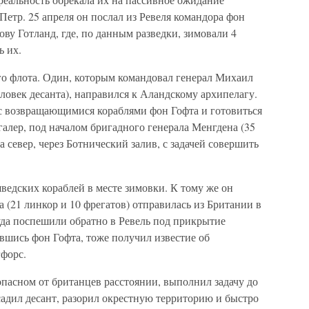
етр. 25 апреля он послал из Ревеля командора фон
ову Готланд, где, по данным разведки, зимовали 4
ь их.
го флота. Один, которым командовал генерал Михаил
еловек десанта), направился к Аландскому архипелагу.
с возвращающимися кораблями фон Гофта и готовиться
галер, под началом бригадного генерала Менгдена (35
а север, через Ботнический залив, с задачей совершить
шведских кораблей в месте зимовки. К тому же он
ра (21 линкор и 10 фрегатов) отправилась из Британии в
уда поспешили обратно в Ревель под прикрытие
вшись фон Гофта, тоже получил известие об
гфорс.
пасном от британцев расстоянии, выполнил задачу до
адил десант, разорил окрестную территорию и быстро