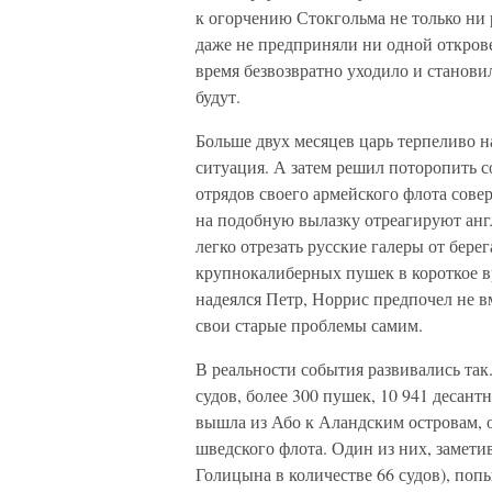
к огорчению Стокгольма не только ни 
даже не предприняли ни одной откров
время безвозвратно уходило и становил
будут.
Больше двух месяцев царь терпеливо на
ситуация. А затем решил поторопить с
отрядов своего армейского флота сове
на подобную вылазку отреагируют анг
легко отрезать русские галеры от бере
крупнокалиберных пушек в короткое вр
надеялся Петр, Норрис предпочел не 
свои старые проблемы самим.
В реальности события развивались так.
судов, более 300 пушек, 10 941 десан
вышла из Або к Аландским островам, 
шведского флота. Один из них, заметив
Голицына в количестве 66 судов), попы