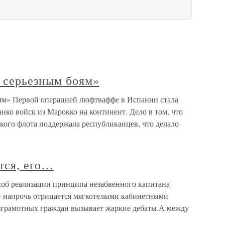
к серьезным боям»
оям» Первой операцией люфтваффе в Испании стала
ко войск из Марокко на континент. Дело в том, что
кого флота поддержала республиканцев, что делало
тся, его…
соб реализации принципа незабвенного капитана
» напрочь отрицается мягкотелыми кабинетными
езграмотных граждан вызывает жаркие дебаты.А между