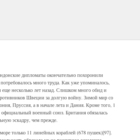
ондонские дипломаты окончательно похоронили
 потребовалось много труда. Как уже упоминалось,
и еще несколько лет назад. Слишком много обид и
 противников Швеции за долгую войну. Зимой мир со
ия, Пруссия, а в начале лета и Дания. Кроме того, 1
 официальный военный союз. Британия обязалась
льную эскадру, чем прежде.
море только 11 линейных кораблей (678 пушек)[97].
реальность обрекала их на пассивное ожидание