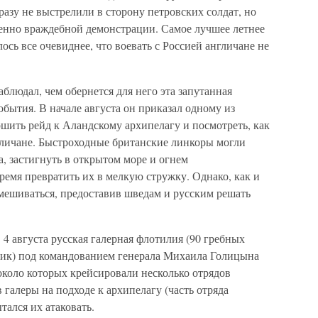
разу не выстрелили в сторону петровских солдат, но
енно враждебной демонстрации. Самое лучшее летнее
ось все очевиднее, что воевать с Россией англичане не
блюдал, чем обернется для него эта запутанная
обытия. В начале августа он приказал одному из
ршить рейд к Аландскому архипелагу и посмотреть, как
личане. Быстроходные британские линкоры могли
га, застигнуть в открытом море и огнем
емя превратить их в мелкую стружку. Однако, как и
вмешиваться, предоставив шведам и русским решать
 4 августа русская галерная флотилия (90 гребных
тник) под командованием генерала Михаила Голицына
около которых крейсировали несколько отрядов
 галеры на подходе к архипелагу (часть отряда
тался их атаковать.