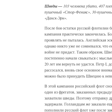
Шведы —
103 человека убито, 407 пле
пушечный «Стор-Феникс», 30-пушечны
«Данск-Эрн».
После боя остатки русской флотилии б
кампания практически закончилась. Б
проявлять не пыталась. Английская эск
однако никто уже не сомневался, что 
войне не придаст. Таким образом, Ш
постепенно начали свыкаться с мыслью
20 лет им вернуть не удастся. Петр I,
рассосался, вновь свое основное внима
можно было принудить Швецию к нев
В этой кампании российский флот сно
один из фрегатов, заказанных предыду
захватили шведы. Поэтому отправку 
задержали. Голландцам же заказали ещ
пополнили русский флот уже после за