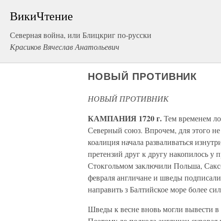
ВикиЧтение
Северная война, или Блицкриг по-русски
Красиков Вячеслав Анатольевич
НОВЫЙ ПРОТИВНИК
НОВЫЙ ПРОТИВНИК
КАМПАНИЯ 1720 г.
Тем временем л
Северный союз. Впрочем, для этого не
коалиция начала разваливаться изнутр
претензий друг к другу накопилось у
Стокгольмом заключили Польша, Саксон
февраля англичане и шведы подписали
направить з Балтийское море более си
Шведы к весне вновь могли вывести в 
Поэтому до подхода англичан суровая 