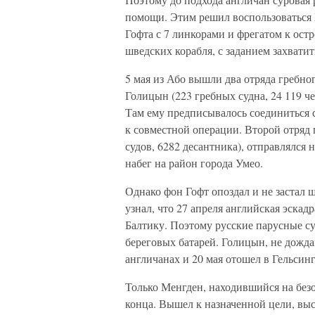
помощи. Этим решил воспользоваться П
Гофта с 7 линкорами и фрегатом к остр
шведских корабля, с заданием захватит
5 мая из Або вышли два отряда гребно
Голицын (223 гребных судна, 24 119 ч
Там ему предписывалось соединиться 
к совместной операции. Второй отряд 
судов, 6282 десантника), отправлялся н
набег на район города Умео.
Однако фон Гофт опоздал и не застал 
узнал, что 27 апреля английская эскад
Балтику. Поэтому русские парусные с
береговых батарей. Голицын, не дожда
англичанах и 20 мая отошел в Гельсин
Только Менгден, находившийся на безо
конца. Вышел к назначенной цели, выс