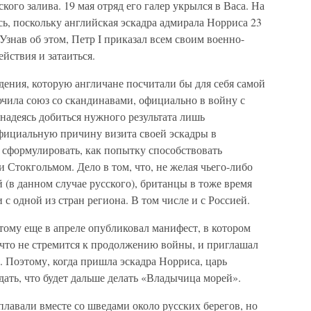
кого залива. 19 мая отряд его галер укрылся в Васа. На
сь, поскольку английская эскадра адмирала Норриса 23
Узнав об этом, Петр I приказал всем своим военно-
йствия и затаиться.
едения, которую англичане посчитали бы для себя самой
ючила союз со скандинавами, официально в войну с
 надеясь добиться нужного результата лишь
фициальную причину визита своей эскадры в
 сформулировать, как попытку способствовать
Стокгольмом. Дело в том, что, не желая чьего-либо
 (в данном случае русского), британцы в тоже время
 с одной из стран региона. В том числе и с Россией.
отому еще в апреле опубликовал манифест, в котором
 что не стремится к продолжению войны, и приглашал
. Поэтому, когда пришла эскадра Норриса, царь
дать, что будет дальше делать «Владычица морей».
лавали вместе со шведами около русских берегов, но