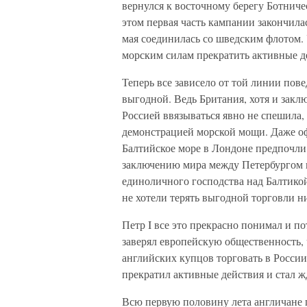
вернулся к восточному берегу Ботничес
этом первая часть кампании закончила
мая соединилась со шведским флотом. 
морским силам прекратить активные де
Теперь все зависело от той линии пов
выгодной. Ведь Британия, хотя и закл
Россией ввязываться явно не спешила,
демонстрацией морской мощи. Даже о
Балтийское море в Лондоне предпочли
заключению мира между Петербургом и 
единоличного господства над Балтикой
не хотели терять выгодной торговли ни
Петр I все это прекрасно понимал и п
заверял европейскую общественность,
английских купцов торговать в России
прекратил активные действия и стал ж
Всю первую половину лета англичане п