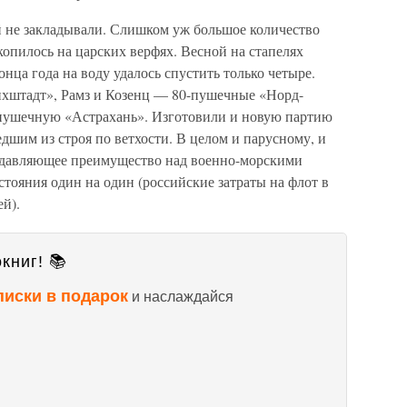
 не закладывали. Слишком уж большое количество
опилось на царских верфях. Весной на стапелях
онца года на воду удалось спустить только четыре.
хштадт», Рамз и Козенц — 80-пушечные «Норд-
-пушечную «Астрахань». Изготовили и новую партию
шим из строя по ветхости. В целом и парусному, и
одавляющее преимущество над военно-морскими
тояния один на один (российские затраты на флот в
ей).
книг! 📚
писки в подарок
и наслаждайся