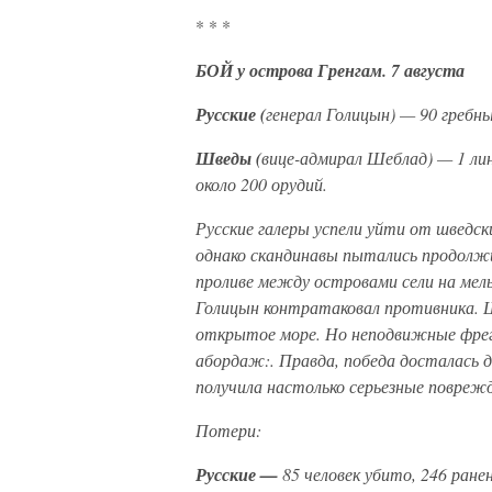
* * *
БОЙ у острова Гренгам. 7 августа
Русские (
генерал Голицын) — 90 гребны
Шведы (
вице-адмирал Шеблад) — 1 линк
около 200 орудий.
Русские галеры успели уйти от шведск
однако скандинавы пытались продолжи
проливе между островами сели на мель
Голицын контратаковал противника. Ш
открытое море. Но неподвижные фрега
абордаж:. Правда, победа досталась 
получила настолько серьезные поврежд
Потери:
Русские —
85 человек убито, 246 ранен