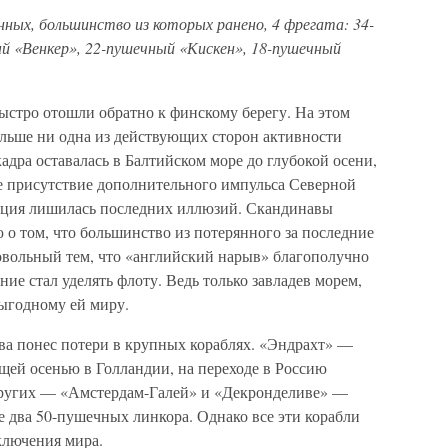
нных, большинство из которых ранено, 4 фрегата: 34-
й «Венкер», 22-пушечный «Кискен», 18-пушечный
ыстро отошли обратно к финскому берегу. На этом
ольше ни одна из действующих сторон активности
адра оставалась в Балтийском море до глубокой осени,
ее присутствие дополнительного импульса Северной
веция лишилась последних иллюзий. Скандинавы
 о том, что большинство из потерянного за последние
 довольный тем, что «английский нарыв» благополучно
ние стал уделять флоту. Ведь только завладев морем,
ыгодному ей миру.
ва понес потери в крупных кораблях. «Эндрахт» —
щей осенью в Голландии, на переходе в Россию
других — «Амстердам-Галей» и «Декронделиве» —
е два 50-пушечных линкора. Однако все эти корабли
ключения мира.