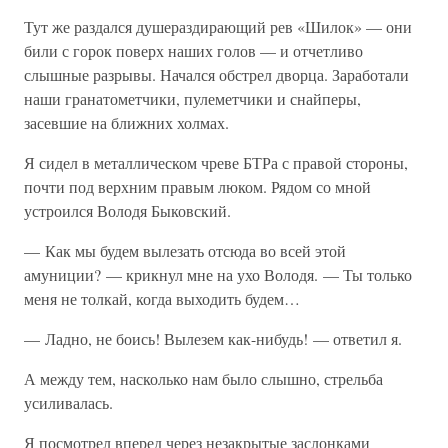
Тут же раздался душераздирающий рев «Шилок» — они
били с горок поверх наших голов — и отчетливо
слышные разрывы. Начался обстрел дворца. Заработали
наши гранатометчики, пулеметчики и снайперы,
засевшие на ближних холмах.
Я сидел в металлическом чреве БТРа с правой стороны,
почти под верхним правым люком. Рядом со мной
устроился Володя Быковский.
— Как мы будем вылезать отсюда во всей этой
амуниции? — крикнул мне на ухо Володя. — Ты только
меня не толкай, когда выходить будем…
— Ладно, не боись! Вылезем как-нибудь! — ответил я.
А между тем, насколько нам было слышно, стрельба
усиливалась.
Я посмотрел вперед через незакрытые заслонками