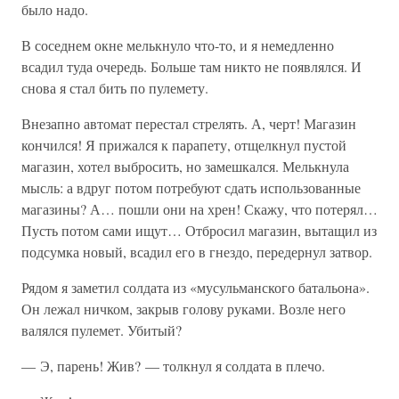
было надо.
В соседнем окне мелькнуло что-то, и я немедленно
всадил туда очередь. Больше там никто не появлялся. И
снова я стал бить по пулемету.
Внезапно автомат перестал стрелять. А, черт! Магазин
кончился! Я прижался к парапету, отщелкнул пустой
магазин, хотел выбросить, но замешкался. Мелькнула
мысль: а вдруг потом потребуют сдать использованные
магазины? А… пошли они на хрен! Скажу, что потерял…
Пусть потом сами ищут… Отбросил магазин, вытащил из
подсумка новый, всадил его в гнездо, передернул затвор.
Рядом я заметил солдата из «мусульманского батальона».
Он лежал ничком, закрыв голову руками. Возле него
валялся пулемет. Убитый?
— Э, парень! Жив? — толкнул я солдата в плечо.