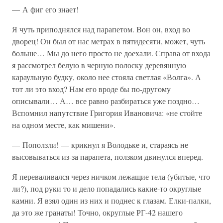
— А фиг его знает!
Я чуть приподнялся над парапетом. Вон он, вход во
дворец! Он был от нас метрах в пятидесяти, может, чуть
больше… Мы до него просто не доехали. Справа от входа
я рассмотрел белую в черную полоску деревянную
караульную будку, около нее стояла светлая «Волга». А
тот ли это вход? Нам его вроде бы по-другому
описывали… А… все равно разбираться уже поздно…
Вспомнил напутствие Григория Ивановича: «не стойте
на одном месте, как мишени».
— Поползли! — крикнул я Володьке и, стараясь не
высовываться из-за парапета, ползком двинулся вперед.
Я переваливался через ничком лежащие тела (убитые, что
ли?), под руки то и дело попадались какие-то округлые
камни. Я взял один из них и поднес к глазам. Елки-палки,
да это же гранаты! Точно, округлые РГ-42 нашего