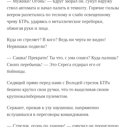
— Мужики! Огонь! — вдруг заорал он, сунул наружу
ствол автомата и начал палить в темноту. Горячие гильзы
веером разлетались по тесному и слабо освещенному
чреву БТРа, ударяясь о металлические переборки,
обжигая руки и лица.
Куда он стреляет? В кого? Ведь ни черта не видно!
Нервишки подвели?
— Сашка! Прекрати! Ты что, с ума сошел? Куда палишь?
Своих перебьешь! — Это Серега отдирал его от
бойницы.
Сидящий прямо перед нами с Володей стрелок БТРа
бешено крутил свои ручки, что-то выцеливая своим
крупнокалиберным пулеметом.
Сержант, прижав к уху наушники, напряженно
вслушивался в переговоры командования.
— Стрелок, огонь по зданию! — озвучил он прошедшую