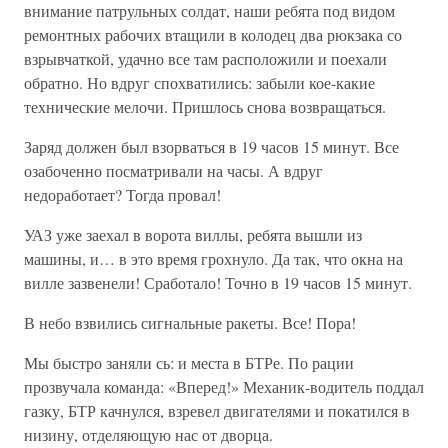
внимание патрульных солдат, наши ребята под видом
ремонтных рабочих втащили в колодец два рюкзака со
взрывчаткой, удачно все там расположили и поехали
обратно. Но вдруг спохватились: забыли кое-какие
технические мелочи. Пришлось снова возвращаться.
Заряд должен был взорваться в 19 часов 15 минут. Все
озабоченно посматривали на часы. А вдруг
недоработает? Тогда провал!
УАЗ уже заехал в ворота виллы, ребята вышли из
машины, и… в это время грохнуло. Да так, что окна на
вилле зазвенели! Сработало! Точно в 19 часов 15 минут.
В небо взвились сигнальные ракеты. Все! Пора!
Мы быстро заняли сь: и места в БТРе. По рации
прозвучала команда: «Вперед!» Механик-водитель поддал
газку, БТР качнулся, взревел двигателями и покатился в
низину, отделяющую нас от дворца.