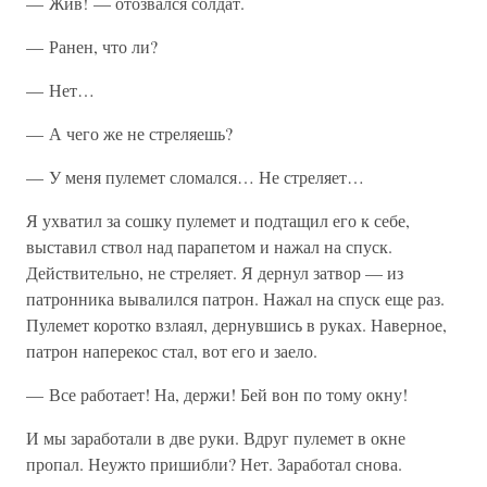
— Жив! — отозвался солдат.
— Ранен, что ли?
— Нет…
— А чего же не стреляешь?
— У меня пулемет сломался… Не стреляет…
Я ухватил за сошку пулемет и подтащил его к себе,
выставил ствол над парапетом и нажал на спуск.
Действительно, не стреляет. Я дернул затвор — из
патронника вывалился патрон. Нажал на спуск еще раз.
Пулемет коротко взлаял, дернувшись в руках. Наверное,
патрон наперекос стал, вот его и заело.
— Все работает! На, держи! Бей вон по тому окну!
И мы заработали в две руки. Вдруг пулемет в окне
пропал. Неужто пришибли? Нет. Заработал снова.