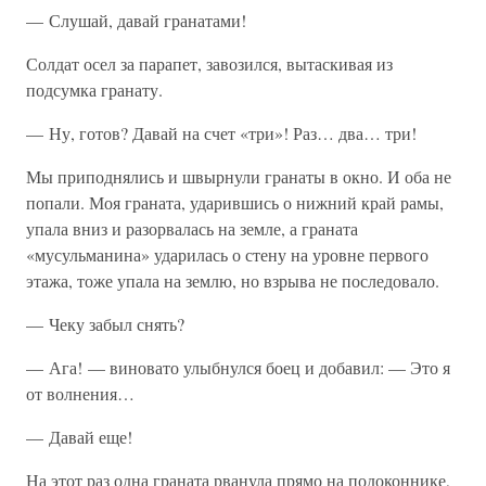
— Слушай, давай гранатами!
Солдат осел за парапет, завозился, вытаскивая из
подсумка гранату.
— Ну, готов? Давай на счет «три»! Раз… два… три!
Мы приподнялись и швырнули гранаты в окно. И оба не
попали. Моя граната, ударившись о нижний край рамы,
упала вниз и разорвалась на земле, а граната
«мусульманина» ударилась о стену на уровне первого
этажа, тоже упала на землю, но взрыва не последовало.
— Чеку забыл снять?
— Ага! — виновато улыбнулся боец и добавил: — Это я
от волнения…
— Давай еще!
На этот раз одна граната рванула прямо на подоконнике,