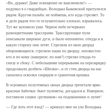
«Во, дураки! Даже освещение не выключили!» —
подумал я о гвардейцах. Володька Быковский притулился
рядом. Кругом пальба: не поймешь, кто куда стреляет. То
и дело рядом что-то оглушительно хлопало, взрывалось.
Тут же заложило уши. Черное небо исчеркано
разноцветными трассерами. Трассирующие пули
описывали широкие дуги, и было непонятно, откуда и в
какую сторону они летят. Стреляли из окон дворца
обороняющиеся, стреляли наши по дворцу, неизвестно
кто и по кому (наверное, по нам?) стрелял откуда-то
снизу и сбоку. С небольшими перерывами на перезарядку
продолжали долбить «Шилки», и от стен дворца на нас
сыпались осколки снарядов и гранитная крошка.
В огромных полутемных окнах дворца трепетали ярко-
красные бабочки: бьют пулеметы, догадался я. Наверное,
поставили сошки «ручников» на подоконники и лупят!
— Где хоть этот вход? — крикнул мне на ухо Володька.