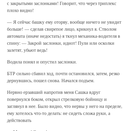
с закрытыми заслонками! Говорит, что через триплекс
плохо видно!
— Я сейчас башку ему оторву, вообще ничего не увидит
больше! — сделав свирепое лицо, крикнул я. Стволом
автомата (иначе недостать) я ткнул механика-водителя в
спину: — Закрой заслонки, идиот! Пули или осколки
залетят, убьют ведь!
Водила понял и опустил заслонки.
БТР сильно сбавил ход, почти остановился, затем, резко
дернувшись, пошел снова. Начался подъем.
Нервно ерзавший напротив меня Сашка вдруг
повернулся боком, открыл стрелковую бойницу и
заглянул в нее. Было видно, что нервы у него на пределе,
ему хотелось что-то делать: не сидеть сложа руки, а
действовать