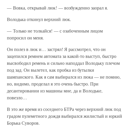
— Вовка, открывай люк! — возбужденно заорал я.
Володька откинул верхний люк.
— Только не толкайся! — с озабоченным лицом
попросил он меня.
Он полез в люк и… застрял! Я рассмотрел, что он
зацепился ремнем автомата за какой-то выступ, быстро
высвободил ремень и сильно наподдал Володьку плечом
под зад. Он вылетел, как пробка из бутылки
шампанского. Как я сам выбирался из люка — не помню,
но, видимо, проделал я это очень быстро. При
десантировании из машины мне, да и Володьке,
повезло…
В это же время из соседнего БТРа через верхний люк под
градом пулеметного дождя выбирался жилистый и юркий
Борька Суворов.