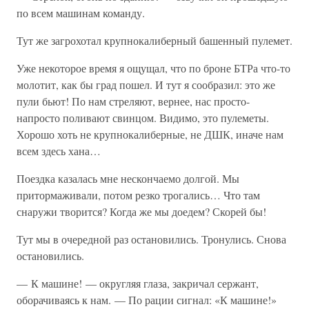
по всем машинам команду.
Тут же загрохотал крупнокалиберный башенный пулемет.
Уже некоторое время я ощущал, что по броне БТРа что-то
молотит, как бы град пошел. И тут я сообразил: это же
пули бьют! По нам стреляют, вернее, нас просто-
напросто поливают свинцом. Видимо, это пулеметы.
Хорошо хоть не крупнокалиберные, не ДШК, иначе нам
всем здесь хана…
Поездка казалась мне нескончаемо долгой. Мы
притормаживали, потом резко трогались… Что там
снаружи творится? Когда же мы доедем? Скорей бы!
Тут мы в очередной раз остановились. Тронулись. Снова
остановились.
— К машине! — округляя глаза, закричал сержант,
оборачиваясь к нам. — По рации сигнал: «К машине!»