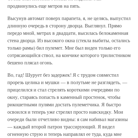
продвинулись еще метров на пять.
Высунув автомат поверх парапета, я, не целясь, выпустил
длинную очередь в сторону дворца. Выглянул. Прямо
передо мной, метрах в двадцати, высилась белокаменная
стена дворца. Из высокого окна (стекла выбиты, остались
только рамы) бил пулемет. Мне был виден только его
сотрясающийся ствол, на кончике которого трилистником
бешено плясал огонь.
Во, гад! Шурует без задержек! Я с трудом совместил
прорезь целика и мушки — в полутьме не разглядеть, —
прицелился и стал стрелять короткими очередями по
окну, стараясь попасть в каменный простенок, чтобы
рикошетными пулями достать пулеметчика. Я быстро
освоился и теперь уже стрелял просто навскидку. Мои
очереди были отчетливо видны: я сам набивал магазины
— каждый второй патрон трассирующий. Я видел
огненную струю и теперь направлял ее туда, куда мне