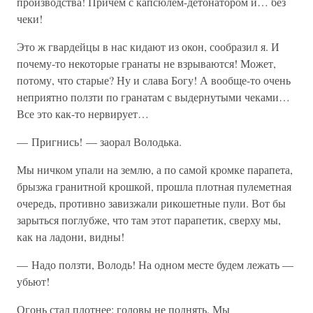
производства! Причем с капсюлем-детонатором и… без
чеки!
Это ж гвардейцы в нас кидают из окон, сообразил я. И
почему-то некоторые гранаты не взрываются! Может,
потому, что старые? Ну и слава Богу! А вообще-то очень
неприятно ползти по гранатам с выдернутыми чеками…
Все это как-то нервирует…
— Пригнись! — заорал Володька.
Мы ничком упали на землю, а по самой кромке парапета,
брызжа гранитной крошкой, прошла плотная пулеметная
очередь, противно завизжали рикошетные пули. Вот бы
зарыться поглубже, что там этот парапетик, сверху мы,
как на ладони, видны!
— Надо ползти, Володь! На одном месте будем лежать —
убьют!
Огонь стал плотнее: головы не поднять. Мы