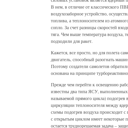
В нем, в отличие от классического ПВ
воздухозаборное устройство, осуществ
топлива, а теплоносителем из атомног
сопло. За счет разницы скоростей вхо
тяга. Чем выше температура воздуха, т
подходили для ракет.
Кажется, все просто, но для полета с
двигатель, способный разогнать машину
Поэтому создатели самолетов обратил
основана на принципе турбореактивно
Прежде чем перейти к освещению работ
известны два типа ЯСУ, выполненных 
называемой прямого цикла) подогрев 
циркуляции теплоносителя между ядер
схемы подогрев воздуха происходит 
с открытым циклом имеет некоторые п
остается труднорешаемая задача – защи