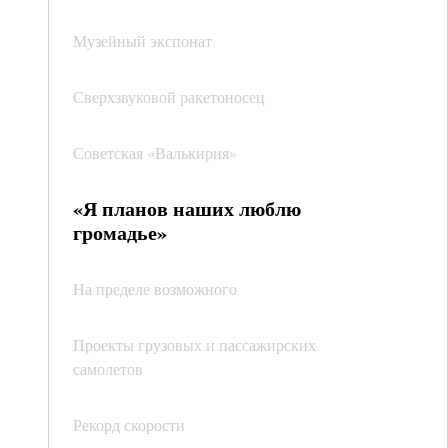
Музейный экспонат
Сверхзвуковой ракетоносец
Советская «Валькирия»
«Я планов наших люблю
громадье»
На пределе возможного
Проекты грузовых и пассажирских
самолетов
Рекорд скорости