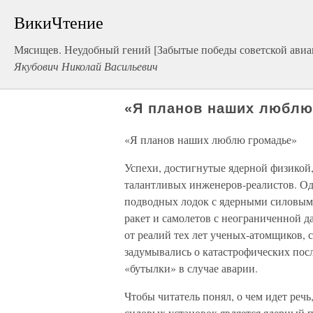
ВикиЧтение
Мясищев. Неудобный гений [Забытые победы советской авиа
Якубович Николай Васильевич
«Я планов наших люблю
«Я планов наших люблю громадье»
Успехи, достигнутые ядерной физикой,
талантливых инженеров-реалистов. О
подводных лодок с ядерными силовым
ракет и самолетов с неограниченной д
от реалий тех лет ученых-атомщиков, 
задумывались о катастрофических пос
«бутылки» в случае аварии.
Чтобы читатель понял, о чем идет реч
силовых установок является ядерный 