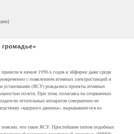
ции]
 громадье»
 привели в начале 1950-х годов к эйфории даже среди
дновременно с появлением атомных электростанций и
и установками (ЯСУ) рождались проекты атомных
альностью полета. При этом, полагаясь на оторванных
создатели летательных аппаратов совершенно не
ледствиях «ядерного джинна», вырывавшегося из
ь, поясню, что такое ЯСУ. Простейшим типом подобных
прямоточный воздушно-реактивный двигатель (ПВРД).