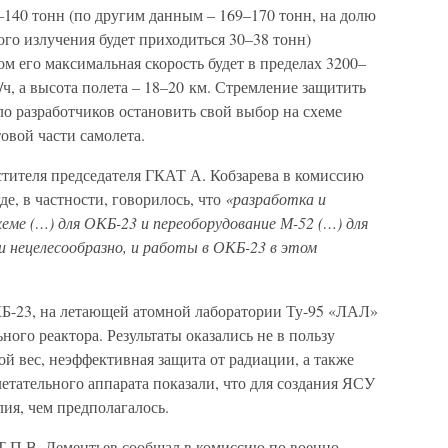
–140 тонн (по другим данным – 169–170 тонн, на долю
ого излучения будет приходиться 30–38 тонн)
ом его максимальная скорость будет в пределах 3200–
/ч, а высота полета – 18–20 км. Стремление защитить
ло разработчиков остановить свой выбор на схеме
овой части самолета.
естителя председателя ГКАТ А. Кобзарева в комиссию
, в частности, говорилось, что
«разработка и
еме (…) для ОКБ-23 и переоборудование М-52 (…) для
 нецелесообразно, и работы в ОКБ-23 в этом
ОКБ-23, на летающей атомной лаборатории Ту-95 «ЛАЛ»
ого реактора. Результаты оказались не в пользу
ой вес, неэффективная защита от радиации, а также
етательного аппарата показали, что для создания ЯСУ
ия, чем предполагалось.
Т П.В. Дементьев сообщал в комиссию по военно-