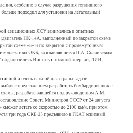
ления, особенно в случае разрушения топливного
 больше подходил для установки на летательный
откой авиационных ЯСУ занимались в опытных
 (двигатель НК-14А, выполненный по закрытой схеме
крытой схеме «Б» и по закрытой с промежуточным
оне коллективы ОКБ, возглавлявшиеся П.А. Соловьевым
У подключились Институт атомной энергии, ЛИИ,
ективной и очень важной для страны задачи
 выйдя с предложением разработать бомбардировщик с
 схемы, разрабатывавшейся под руководством А.М.
постановление Совета Министров СССР от 24 августа
» сможет летать со скоростью до 2100 км/ч, при этом
пустя три года ОКБ-23 предъявило в ГКАТ эскизный
ись варианты гидросамолета «60М» и сухопутного