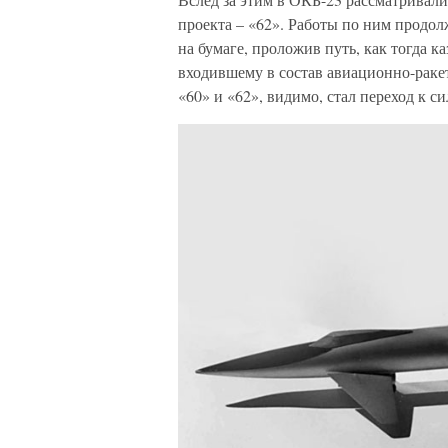
проекта – «62». Работы по ним продолж
на бумаге, проложив путь, как тогда к
входившему в состав авиационно-раке
«60» и «62», видимо, стал переход к с