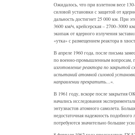
Ожидалось, что при взлетном весе 130
силовой установки с защитой от ядерн
дальность достигнет 25 000 км. При эт
3600 км/ч, крейсерская – 2700–3000 км
экипаж от ядерного излучения застави
«утка» с размещением реактора в хвост
В апреле 1960 года, после письма зам
по военно-промышленным вопросам, где
изготовление реактора по закрытой сх
испытаний атомной силовой установки
направлении прекратить…».
В 1961 году, вскоре после закрытия 
начались исследования экспериментальн
энтузиастов атомного самолета. Больш
недостаточная надежность подобного л
потребуются значительно большие усил
8 февраля 1962 года председатель ГКА