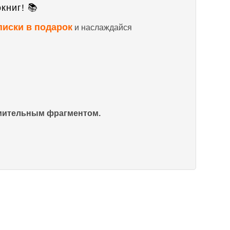
книг! 📚
писки в подарок
и наслаждайся
омительным фрагментом.