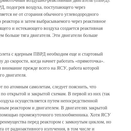
РД, подогрев воздуха, поступающего через
ляется не от сгорания обычного углеводородного
о реактора и затем выбрасываемого через реактивное
дящего и истекающего воздуха создается реактивная
ем больше тяга двигателя. Эти двигатели больше
амолета с ядерным ПВРД необходим еще и стартовый
 до скорости, когда начнет работать «прямоточка».
и внимание прежде всего на ЯСУ, работа которой
го двигателя.
 по атомным самолетам, следует пояснить, что
по открытой и закрытой схемам. В первой из них (так
воздуха осуществляется путем непосредственной
ным реактором и двигателем. В двигателях закрытой
с помощью промежуточного теплообменника. Хотя ЯСУ
реимущества перед реактором с замкнутым циклом, но
та от радиоактивного излучения, в том числе и