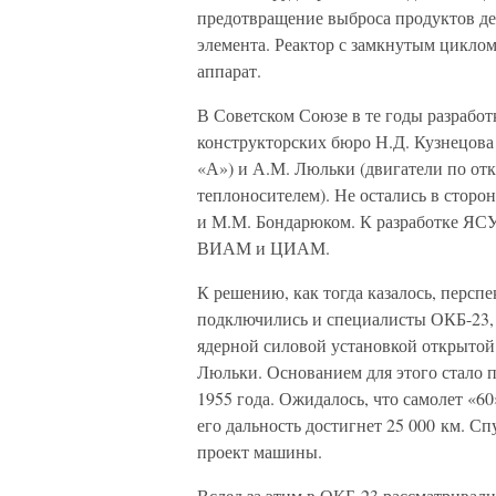
предотвращение выброса продуктов де
элемента. Реактор с замкнутым циклом
аппарат.
В Советском Союзе в те годы разраб
конструкторских бюро Н.Д. Кузнецова
«А») и А.М. Люльки (двигатели по от
теплоносителем). Не остались в стор
и М.М. Бондарюком. К разработке ЯС
ВИАМ и ЦИАМ.
К решению, как тогда казалось, персп
подключились и специалисты ОКБ-23,
ядерной силовой установкой открытой
Люльки. Основанием для этого стало 
1955 года. Ожидалось, что самолет «60
его дальность достигнет 25 000 км. С
проект машины.
Вслед за этим в ОКБ-23 рассматривал