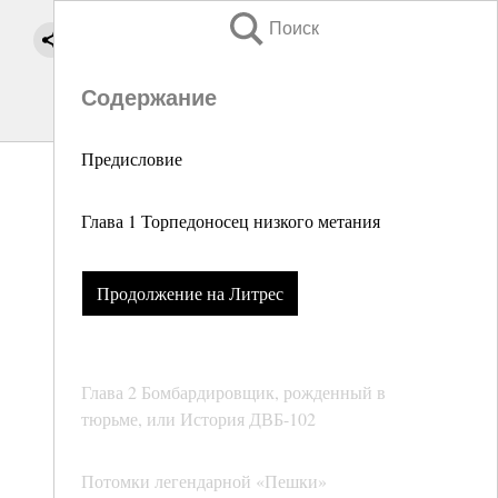
Поиск
Содержание
Предисловие
Глава 1 Торпедоносец низкого метания
Продолжение на Литрес
Глава 2 Бомбардировщик, рожденный в
тюрьме, или История ДВБ-102
Потомки легендарной «Пешки»