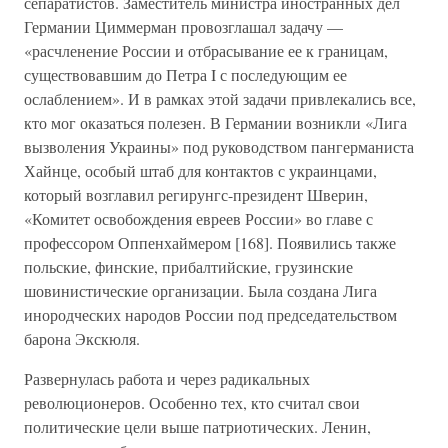
сепаратистов. Заместитель министра иностранных дел
Германии Циммерман провозглашал задачу —
«расчленение России и отбрасывание ее к границам,
существовавшим до Петра I с последующим ее
ослаблением». И в рамках этой задачи привлекались все,
кто мог оказаться полезен. В Германии возникли «Лига
вызволения Украины» под руководством пангерманиста
Хайнце, особый штаб для контактов с украинцами,
который возглавил регирунгс-президент Шверин,
«Комитет освобождения евреев России» во главе с
профессором Оппенхаймером [168]. Появились также
польские, финские, прибалтийские, грузинские
шовинистические организации. Была создана Лига
инородческих народов России под председательством
барона Экскюля.
Развернулась работа и через радикальных
революционеров. Особенно тех, кто считал свои
политические цели выше патриотических. Ленин,