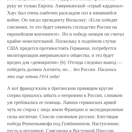
руку не только Европа. Американский «серый кардинал»
Хаус был очень озабочен раскладом сил в начавшейся
войне. Он писал президенту Вильсону: «Если победят
союзники, то это будет означать господство России на
европейском континенте». Но и победу немцев он считал
крайне нежелательной. Поскольку в подобном случае
США придется противостоять Германии, потребуется
милитаризация американского общества, и это будет
вредно для «демократии» [6]. Отсюда следовал вывод —
победить должна Антанта, но… без России.
Писалось
это еще летом 1914 года!
А вот французским и британским правящим кругам
сперва пришлось забыть о неприязни к России, слишком
уж требовалась ее помощь. Лавина германских армий
чуть не стерла с лица земли Францию и экспедиционные
силы англичан. Спасли союзников русские. Блестящая
победа Ренненкампфа под Гумбинненом. Наступление,
пусть и неудачное, Самсонова в Восточной Пруссии.