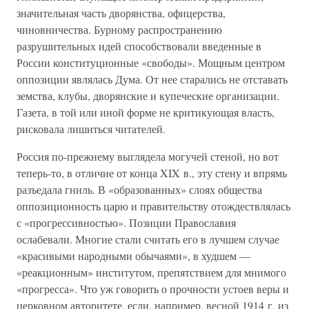
значительная часть дворянства, офицерства,
чиновничества. Бурному распространению
разрушительных идей способствовали введенные в
России конституционные «свободы». Мощным центром
оппозиции являлась Дума. От нее старались не отставать
земства, клубы, дворянские и купеческие организации.
Газета, в той или иной форме не критикующая власть,
рисковала лишиться читателей.
Россия по-прежнему выглядела могучей стеной, но вот
теперь-то, в отличие от конца XIX в., эту стену и впрямь
разъедала гниль. В «образованных» слоях общества
оппозиционность царю и правительству отождествлялась
с «прогрессивностью». Позиции Православия
ослабевали. Многие стали считать его в лучшем случае
«красивыми народными обычаями», в худшем —
«реакционным» институтом, препятствием для мнимого
«прогресса». Что уж говорить о прочности устоев веры и
церковном авторитете, если, например, весной 1914 г. из