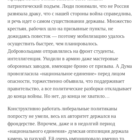
патриотический подъем. Люди понимали, что не Россия
развязала драку, что с нашей стороны война справедлива,
и речь идет о самом существовании державы. Множество
крестьян, рабочих шло на призывные пункты, не
дожидаясь повесток — поэтому мобилизацию удалось
осуществить быстрее, чем планировалось.
Добровольцами отправлялись на фронт студенты,
интеллигенция. Уходили в армию даже мастеровые
оборонных заводов, имеющие броню от призыва. А Дума
провозгласила «национальное единение» перед лицом
опасности, торжественно объявила, что поддерживает
правительство, а все политические разборки откладывает
до конца войны. Но нет, до конца не хватило…
Конструктивно работать либеральные политиканы
попросту не умели, весь их авторитет держался на
фрондерстве. Впрочем, даже и в недолгий период
«национального единения» думская оппозиция держала
камень за пазухой. Ей очень импонировало именно то,