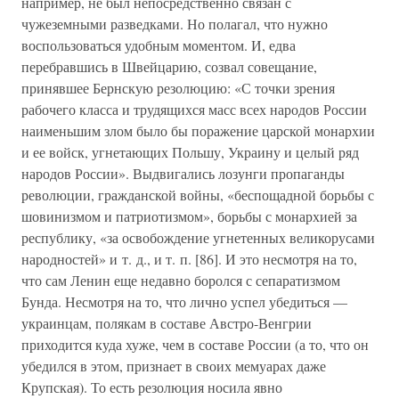
например, не был непосредственно связан с
чужеземными разведками. Но полагал, что нужно
воспользоваться удобным моментом. И, едва
перебравшись в Швейцарию, созвал совещание,
принявшее Бернскую резолюцию: «С точки зрения
рабочего класса и трудящихся масс всех народов России
наименьшим злом было бы поражение царской монархии
и ее войск, угнетающих Польшу, Украину и целый ряд
народов России». Выдвигались лозунги пропаганды
революции, гражданской войны, «беспощадной борьбы с
шовинизмом и патриотизмом», борьбы с монархией за
республику, «за освобождение угнетенных великорусами
народностей» и т. д., и т. п. [86]. И это несмотря на то,
что сам Ленин еще недавно боролся с сепаратизмом
Бунда. Несмотря на то, что лично успел убедиться —
украинцам, полякам в составе Австро-Венгрии
приходится куда хуже, чем в составе России (а то, что он
убедился в этом, признает в своих мемуарах даже
Крупская). То есть резолюция носила явно