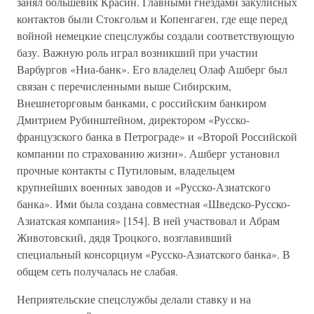
занял большевик Красин. Главными гнездами закулисных
контактов были Стокгольм и Копенгаген, где еще перед
войной немецкие спецслужбы создали соответствующую
базу. Важную роль играл возникший при участии
Варбургов «Ниа-банк». Его владелец Олаф Ашберг был
связан с перечисленными выше Сибирским,
Внешнеторговым банками, с российским банкиром
Дмитрием Рубинштейном, директором «Русско-
французского банка в Петрограде» и «Второй Российской
компании по страхованию жизни». Ашберг установил
прочные контакты с Путиловым, владельцем
крупнейших военных заводов и «Русско-Азиатского
банка». Ими была создана совместная «Шведско-Русско-
Азиатская компания» [154]. В ней участвовал и Абрам
Животовский, дядя Троцкого, возглавивший
специальный консорциум «Русско-Азиатского банка». В
общем сеть получалась не слабая.
Неприятельские спецслужбы делали ставку и на