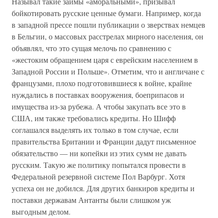
Называл такие займы «аморальными», призывал
бойкотировать русские ценные бумаги. Например, когда
в западной прессе пошли публикации о зверствах немцев
в Бельгии, о массовых расстрелах мирного населения, он
объявлял, что это сущая мелочь по сравнению с
«жестоким обращением царя с еврейским населением в
Западной России и Польше». Отметим, что и англичане с
французами, плохо подготовившиеся к войне, крайне
нуждались в поставках вооружения, боеприпасов и
имущества из-за рубежа. А чтобы закупать все это в
США, им также требовались кредиты. Но Шифф
соглашался выделять их только в том случае, если
правительства Британии и Франции дадут письменное
обязательство — ни копейки из этих сумм не давать
русским. Такую же политику попытался провести в
Федеральной резервной системе Пол Варбург. Хотя
успеха он не добился. Для других банкиров кредиты и
поставки державам Антанты были слишком уж
выгодным делом.