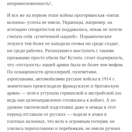
неприкосновенность!..
И все же на первом этапе войны прогерманская «пятая
колонна» успеха не имела. Украинцы, например, на
агитацию сепаратистов не поддавались, никак не хотели
считать себя «угнетенной нацией». Пораженческие
лозунги тем более не находили почвы ни среди солдат,
ни среди рабочих. Рискнувшего выступить с такими
призывами просто убили бы! Кстати, стоит подчеркнуть,
что «отсталость» нашей армии была не более чем мифом.
По оснащенности артиллерией, пулеметами,
аэропланами, автомобилями русские войска в 1914 г.
значительно превосходили французскую и британскую
армии — хотя и уступали германской и австрийской (но
ведь они целенаправленно готовились к войне). А по
уровню тактической подготовки даже и немцы в этот
период отставали от русских — ходили в атаки в
плотных колоннах, что вело к огромным потерям, не
учились переползанию и перебежкам, не имели ручных