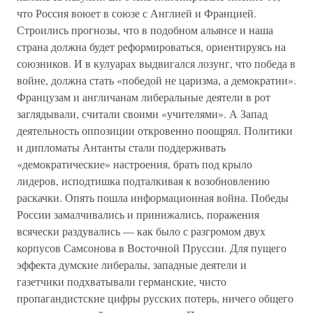
что Россия воюет в союзе с Англией и Францией.
Строились прогнозы, что в подобном альянсе и наша
страна должна будет реформироваться, ориентируясь на
союзников. И в кулуарах выдвигался лозунг, что победа в
войне, должна стать «победой не царизма, а демократии».
Французам и англичанам либеральные деятели в рот
заглядывали, считали своими «учителями». А Запад
деятельность оппозиции откровенно поощрял. Политики
и дипломаты Антанты стали поддерживать
«демократические» настроения, брать под крыло
лидеров, исподтишка подталкивая к возобновлению
раскачки. Опять пошла информационная война. Победы
России замалчивались и принижались, поражения
всячески раздувались — как было с разгромом двух
корпусов Самсонова в Восточной Пруссии. Для пущего
эффекта думские либералы, западные деятели и
газетчики подхватывали германские, чисто
пропагандистские цифры русских потерь, ничего общего