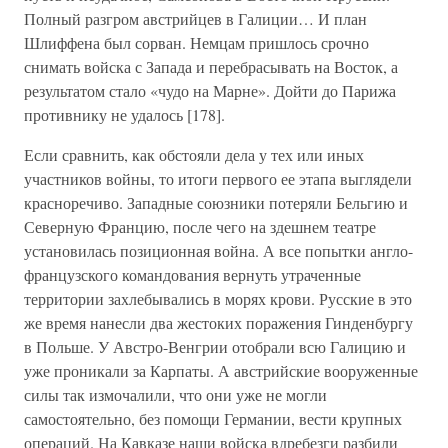
Полный разгром австрийцев в Галиции… И план
Шлиффена был сорван. Немцам пришлось срочно
снимать войска с Запада и перебрасывать на Восток, а
результатом стало «чудо на Марне». Дойти до Парижа
противнику не удалось [178].
Если сравнить, как обстояли дела у тех или иных
участников войны, то итоги первого ее этапа выглядели
красноречиво. Западные союзники потеряли Бельгию и
Северную Францию, после чего на здешнем театре
установилась позиционная война. А все попытки англо-
французского командования вернуть утраченные
территории захлебывались в морях крови. Русские в это
же время нанесли два жестоких поражения Гинденбургу
в Польше. У Австро-Венгрии отобрали всю Галицию и
уже проникали за Карпаты. А австрийские вооруженные
силы так измочалили, что они уже не могли
самостоятельно, без помощи Германии, вести крупных
операций. На Кавказе наши войска вдребезги разбили