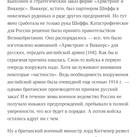
выполнен и стратегический заказ фирме «Армстронг и
Виккерс». Виккерс, кстати, был партнером Шиффа в
никелевых рудниках и ряде других предприятий. Но тут
явно сработала не только рука Шиффа. Катастрофическое
для России решение было принято правительством
Великобритании. Оно распорядилось — все, что было
изготовлено компанией «Армстронг и Виккерс» для
русских, передать английской армии [168]. Как бы и
серьезная причина нашлась. Свои-то войска в первую
очередь вооружать надо. Хотя заслуживают внимания
некоторые «частности». Ведь необходимость вооружения
английской армии была очевидной еще осенью 1914 г. —
однако британские производители приняли русский
заказ! И в течение зимы военное ведомство России не
получало никаких предупреждений, пребывало в полной
уверенности, что все будет в порядке. А потом войска
остались вдруг ни с чем.
Ну а британский военный министр лорд Китченер развел