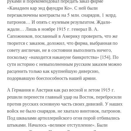
руками и порекомендовал передать заказ фирме
«Канадиен кар энд фаундри Ко». С ней были
перезаключены контракты на 5 млн. снарядов, 1 млрд.
патронов… И опять с нулевым результатом. Ждали-
ждали… Лишь в ноябре 1915 г. генерал В. А.
Сапожников, посланный в Америку проверить, что же
творится с заказом, доложил, что фирма, выбранная по
совету англичан, не в состоянии выполнить ничего,
поскольку «находится накануне банкротства» [154]. По
сути историю с невыполненным русским заказом можно
расценить только как крупнейшую диверсию,
подорвавшую боеспособность нашей армии.
А Германия и Австрия как раз весной и летом 1915 г.
решили перенести главный удар на Восток, перебросили
против русских основную часть своих дивизий. У наших
войск не было снарядов, не хватало винтовок, патронов.
Под шквалами артиллерийского огня порой отбивались
штыками. Началось «великое отступление». Были