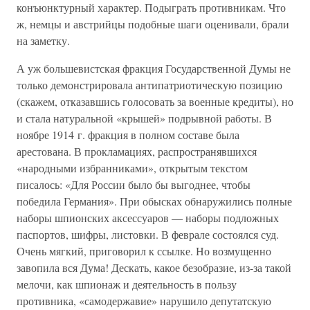
конъюнктурный характер. Подыграть противникам. Что
ж, немцы и австрийцы подобные шаги оценивали, брали
на заметку.
А уж большевистская фракция Государственной Думы не
только демонстрировала антипатриотическую позицию
(скажем, отказавшись голосовать за военные кредиты), но
и стала натуральной «крышей» подрывной работы. В
ноябре 1914 г. фракция в полном составе была
арестована. В прокламациях, распространявшихся
«народными избранниками», открытым текстом
писалось: «Для России было бы выгоднее, чтобы
победила Германия». При обысках обнаружились полные
наборы шпионских аксессуаров — наборы подложных
паспортов, шифры, листовки. В феврале состоялся суд.
Очень мягкий, приговорил к ссылке. Но возмущенно
завопила вся Дума! Дескать, какое безобразие, из-за такой
мелочи, как шпионаж и деятельность в пользу
противника, «самодержавие» нарушило депутатскую