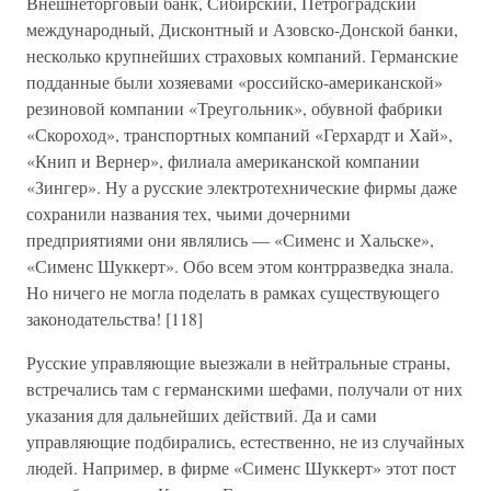
Внешнеторговый банк, Сибирский, Петроградский
международный, Дисконтный и Азовско-Донской банки,
несколько крупнейших страховых компаний. Германские
подданные были хозяевами «российско-американской»
резиновой компании «Треугольник», обувной фабрики
«Скороход», транспортных компаний «Герхардт и Хай»,
«Книп и Вернер», филиала американской компании
«Зингер». Ну а русские электротехнические фирмы даже
сохранили названия тех, чьими дочерними
предприятиями они являлись — «Сименс и Хальске»,
«Сименс Шуккерт». Обо всем этом контрразведка знала.
Но ничего не могла поделать в рамках существующего
законодательства! [118]
Русские управляющие выезжали в нейтральные страны,
встречались там с германскими шефами, получали от них
указания для дальнейших действий. Да и сами
управляющие подбирались, естественно, не из случайных
людей. Например, в фирме «Сименс Шуккерт» этот пост