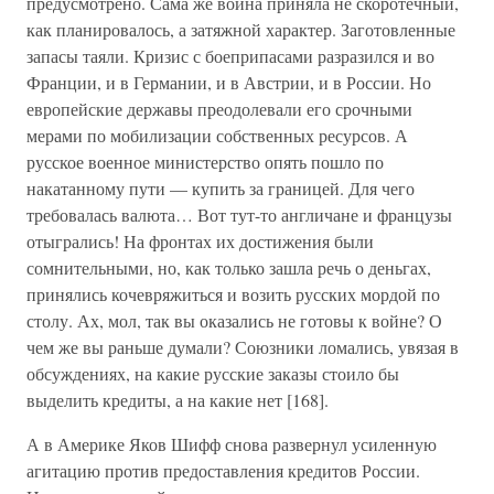
предусмотрено. Сама же война приняла не скоротечный,
как планировалось, а затяжной характер. Заготовленные
запасы таяли. Кризис с боеприпасами разразился и во
Франции, и в Германии, и в Австрии, и в России. Но
европейские державы преодолевали его срочными
мерами по мобилизации собственных ресурсов. А
русское военное министерство опять пошло по
накатанному пути — купить за границей. Для чего
требовалась валюта… Вот тут-то англичане и французы
отыгрались! На фронтах их достижения были
сомнительными, но, как только зашла речь о деньгах,
принялись кочевряжиться и возить русских мордой по
столу. Ах, мол, так вы оказались не готовы к войне? О
чем же вы раньше думали? Союзники ломались, увязая в
обсуждениях, на какие русские заказы стоило бы
выделить кредиты, а на какие нет [168].
А в Америке Яков Шифф снова развернул усиленную
агитацию против предоставления кредитов России.