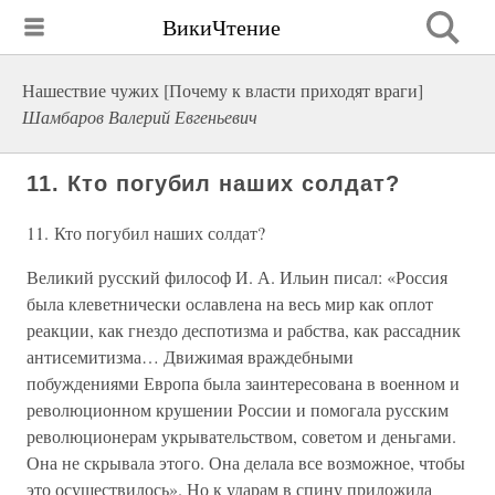
ВикиЧтение
Нашествие чужих [Почему к власти приходят враги]
Шамбаров Валерий Евгеньевич
11. Кто погубил наших солдат?
11. Кто погубил наших солдат?
Великий русский философ И. А. Ильин писал: «Россия
была клеветнически ославлена на весь мир как оплот
реакции, как гнездо деспотизма и рабства, как рассадник
антисемитизма… Движимая враждебными
побуждениями Европа была заинтересована в военном и
революционном крушении России и помогала русским
революционерам укрывательством, советом и деньгами.
Она не скрывала этого. Она делала все возможное, чтобы
это осуществилось». Но к ударам в спину приложила