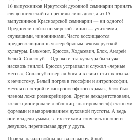
16 выпускников Иркутской духовной семинарии принять
священнический сан решили лишь двое, а из 15
выпускников Красноярской семинарии — ни одного!
Предпочли пойти по мирской линии — учителями,
служащими, чиновниками. Часто восхищаются
предреволюционным «серебряным веком» русской
культуры. Бальмонт, Брюсов, Ходасевич, Блок, Андрей
Белый, Соллогуб… Однако и эта культура была уже
насквозь гнилой. Брюсов устраивал и служил «черные
мессы», Соллогуб отвергал Бога и в своих стихах взывал
к нечистому, Белый погряз в теософии и антропософии,
мечтая о постройке «антропософского храма», Блок был
членом ложи розенкрейцеров. Другие декадентствовали,
коллекционировали любовниц, эпатировали эффектными
формами и выворачиванием духовной пустоты. А ведь
они владели умами, за их стихами гонялись юноши и
девушки, переписывая друг у друга.
Правда, начало войны вызвало высочайший