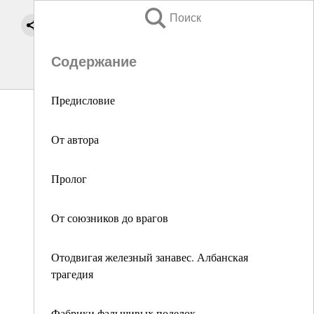
Поиск
Содержание
Предисловие
От автора
Пролог
От союзников до врагов
Отодвигая железный занавес. Албанская
трагедия
Фабрики фальшивых поделок