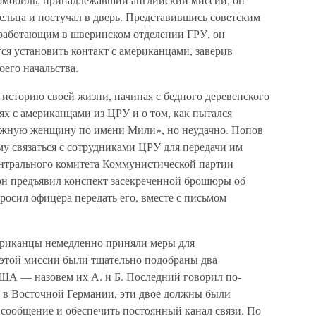
ельца и постучал в дверь. Представившись советским
 работающим в шверинском отделении ГРУ, он
ся установить контакт с американцами, заверив
оего начальства.
историю своей жизни, начиная с бедного деревенского
ях с американцами из ЦРУ и о том, как пытался
дежную женщину по имени Мили», но неудачно. Попов
у связаться с сотрудниками ЦРУ для передачи им
нтрального комитета Коммунистической партии
он предъявил конспект засекреченной брошюры об
осил офицера передать его, вместе с письмом
мериканцы немедленно приняли меры для
 этой миссии были тщательно подобраны два
ША — назовем их А. и Б. Последний говорил по-
 в Восточной Германии, эти двое должны были
о сообщение и обеспечить постоянный канал связи. По