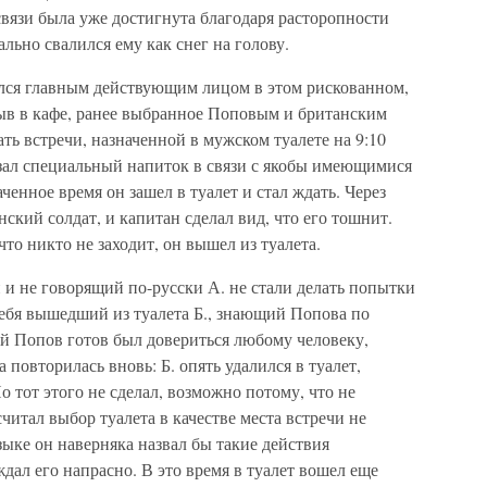
связи была уже достигнута благодаря расторопности
льно свалился ему как снег на голову.
ался главным действующим лицом в этом рискованном,
ыв в кафе, ранее выбранное Поповым и британским
ть встречи, назначенной в мужском туалете на 9:10
казал специальный напиток в связи с якобы имеющимися
ченное время он зашел в туалет и стал ждать. Через
ский солдат, и капитан сделал вид, что его тошнит.
то никто не заходит, он вышел из туалета.
н и не говорящий по-русски А. не стали делать попытки
себя вышедший из туалета Б., знающий Попова по
ый Попов готов был довериться любому человеку,
повторилась вновь: Б. опять удалился в туалет,
о тот этого не сделал, возможно потому, что не
итал выбор туалета в качестве места встречи не
ыке он наверняка назвал бы такие действия
дал его напрасно. В это время в туалет вошел еще