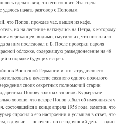
шлось сделать вид, что его тошнит. Эта сцена
не удалось начать разговор с Поповым.
й, что Попов, прождав час, вышел из кафе.
тель, но на лестнице наткнулись на Петра, к которому
ие американцев, видимо, смутило их, что позволило
уда за ним последовал и Б. После проверки пароля
красной обложке, содержащую разведдонесение на 48
ций о порядке будущих встреч.
айонов Восточной Германии и это затрудняло его
использовать в качестве связного одного пожилого
тверждения своих секретных полномочий старик
подаренных Попову золотых запонок. Курьерские
лько хорошо, что вскоре Попов забыл об имеющихся у
ч, состоявшейся в конце апреля 1956 года, заметив, что
урьер спросил о его настроении и услышал в ответ, что
им, в другие — не очень, но сегодняшний деть — один