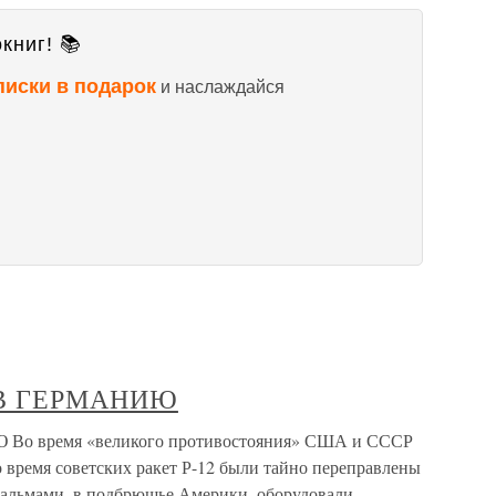
книг! 📚
писки в подарок
и наслаждайся
 В ГЕРМАНИЮ
 время «великого противостояния» США и СССР
о время советских ракет Р-12 были тайно переправлены
 пальмами, в подбрюшье Америки, оборудовали