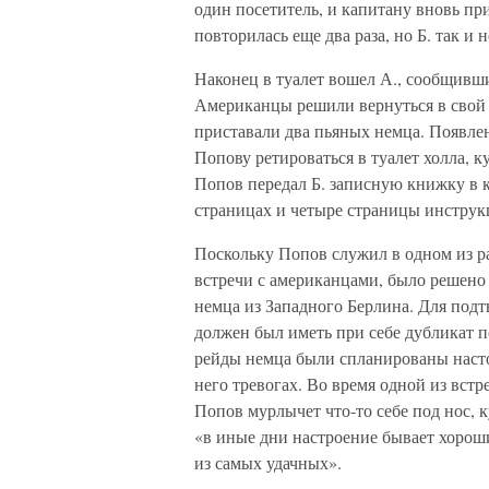
один посетитель, и капитану вновь при
повторилась еще два раза, но Б. так и 
Наконец в туалет вошел А., сообщивши
Американцы решили вернуться в свой о
приставали два пьяных немца. Появлен
Попову ретироваться в туалет холла, к
Попов передал Б. записную книжку в 
страницах и четыре страницы инструк
Поскольку Попов служил в одном из р
встречи с американцами, было решено 
немца из Западного Берлина. Для под
должен был иметь при себе дубликат 
рейды немца были спланированы насто
него тревогах. Во время одной из встре
Попов мурлычет что-то себе под нос, к
«в иные дни настроение бывает хорош
из самых удачных».