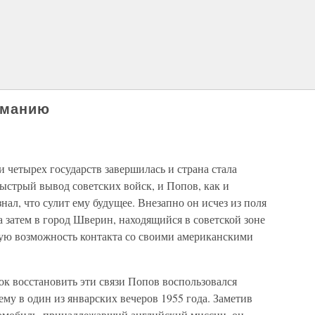
рманию
 четырех государств завершилась и страна стала
ыстрый вывод советских войск, и Попов, как и
нал, что сулит ему будущее. Внезапно он исчез из поля
а затем в город Шверин, находящийся в советской зоне
кую возможность контакта со своими американскими
к восстановить эти связи Попов воспользовался
ему в один из январских вечеров 1955 года. Заметив
омобиль, принадлежавший английский миссии, он