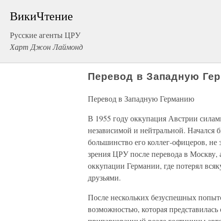
ВикиЧтение
Русские агенты ЦРУ
Харт Джон Лаймонд
Перевод в Западную Ге
Перевод в Западную Германию
В 1955 году оккупация Австрии силами
независимой и нейтральной. Начался б
большинство его коллег-офицеров, не з
зрения ЦРУ после перевода в Москву, 
оккупации Германии, где потерял вся
друзьями.
После нескольких безуспешных попыто
возможностью, которая представилась 
припаркованный возле гостиницы авт