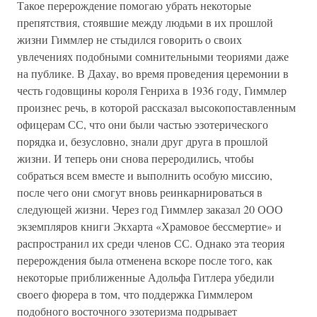
Такое перерождение помогаю убрать некоторые
препятствия, стоявшие между людьми в их прошлой
жизни Гиммлер не стыдился говорить о своих
увлечениях подобными сомнительными теориями даже
на публике. В Дахау, во время проведения церемонии в
честь годовщины короля Генриха в 1936 году, Гиммлер
произнес речь, в которой рассказал высокопоставленным
офицерам СС, что они были частью эзотерического
порядка и, безусловно, знали друг друга в прошлой
жизни. И теперь они снова переродились, чтобы
собраться всем вместе и выполнить особую миссию,
после чего они смогут вновь реинкарнироваться в
следующей жизни. Через год Гиммлер заказал 20 ООО
экземпляров книги Экхарта «Храмовое бессмертие» и
распространил их среди членов СС. Однако эта теория
перерождения была отменена вскоре после того, как
некоторые приближенные Адольфа Гитлера убедили
своего фюрера в том, что поддержка Гиммлером
подобного восточного эзотеризма подрывает