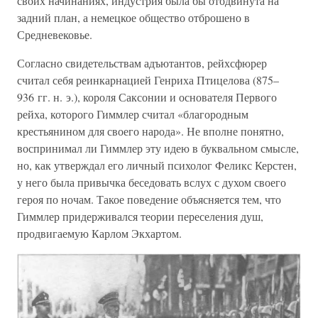
своих начинаниях, индустрия была бы отодвинута на
задний план, а немецкое общество отброшено в
Средневековье.
Согласно свидетельствам адъютантов, рейхсфюрер
считал себя реинкарнацией Генриха Птицелова (875–
936 гг. н. э.), короля Саксонии и основателя Первого
рейха, которого Гиммлер считал «благородным
крестьянином для своего народа». Не вполне понятно,
воспринимал ли Гиммлер эту идею в буквальном смысле,
но, как утверждал его личный психолог Феликс Керстен,
у него была привычка беседовать вслух с духом своего
героя по ночам. Такое поведение объясняется тем, что
Гиммлер придерживался теории переселения душ,
продвигаемую Карлом Экхартом.