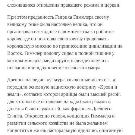
сложившиеся отношения правящего режима и церкви.
При этом преданность Генриха Гиммлера своему
великому тезке была настолько велика, что он
организовал ежегодные паломничества к гробнице
короля, где он повторял свою клятву продолжать
королевскую миссию по привнесению цивилизации на
Восток. Гиммлер подолгу сидел в полной тишине у
могилы монарха, медитируя в надежде получить
послание или вдохновение от своего кумира.
Древнее наследие, культура, священные места и т. д.
породили основную нацистскую доктрину «Крови и
земли», согласно которой арийцы были высшей расой,
для которой все остальные народы были рабами и
должны были служить ей, как фараонам Древнего
Египта. Откровенно говоря, концепция Гиммлера о
развитии сельского хозяйства не была желанием
воплотить в жизнь пасторальную идиллию, описанную