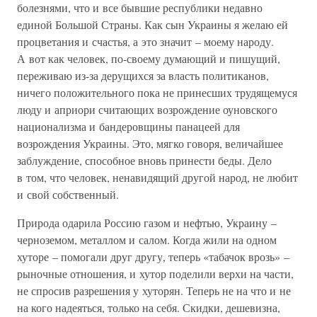
болезнями, что и все бывшие республики недавно
единой Большой Страны. Как сын Украины я желаю ей
процветания и счастья, а это значит – моему народу.
А вот как человек, по-своему думающий и пишущий,
переживаю из-за дерущихся за власть политиканов,
ничего положительного пока не принесших трудящемуся
люду и априори считающих возрождение оуновского
национализма и бандеровщины панацеей для
возрождения Украины. Это, мягко говоря, величайшее
заблуждение, способное вновь принести беды. Дело
в том, что человек, ненавидящий другой народ, не любит
и свой собственный.
Природа одарила Россию газом и нефтью, Украину –
черноземом, металлом и салом. Когда жили на одном
хуторе – помогали друг другу, теперь «табачок врозь» –
рыночные отношения, и хутор поделили верхи на части,
не спросив разрешения у хуторян. Теперь не на что и не
на кого надеяться, только на себя. Скидки, дешевизна,