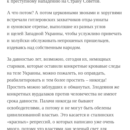
к преступному нападению на Страну Советов.
А что потом? А потом церковными звонами и хоругвями
встречали гитлеровских захватчиков отцы-униаты
и оуновское отрепье, выползшие из разных углов
и щелей Западной Украины, чтобы услужливо привечать
и холуйски обслуживать непрошеных пришельцев,
издеваясь над собственным народом.
За давностью лет, возможно, сегодня их, немощных
стариков, которые оставили конкретные кровавые следы
на теле Украины, можно пожалеть, но оправдать,
реабилитировать и тем более простить – никогда!
Простить можно заблудших и обманутых. Злодеяния же
конкретных вурдалаков против человечества не имеют
срока давности. Палачи никогда не бывают
освободителями, а потому и не могут быть обелены
цивилизованной властью. Это касается и сталинских
«красных» репрессий, о которых написано уже очень
много, потому что властями дан зеленый свет для