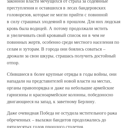
законной власти мечущихся от страха за содеянные
преступления и оставшихся в лесах бандеровских
головорезов, которые не могли прийти с повинной
в силу страшных злодеяний в прошлом. Для них людская
кровь была водицей. А потому продолжали мстить
и увеличивать свой кровавый список ни в чем не
повинных жертв, особенно среди местного населения по
селам и хуторам. В города они боялись соваться –
дрожали за свои шкуры, страшась получить достойный
отпор.
Сбившиеся в более крупные отряды в годы войны, они
нападали на представителей новой власти на местах,
органы правопорядка и даже на небольшие армейские
гарнизоны и красноармейские колонны, победоносно
двигающиеся на запад, к заветному Берлину.
Даже очевидная Победа не остудила мстительного ража
обреченных – вылазки бандитов продолжались до
пятидесятых годов прошлого столетия.