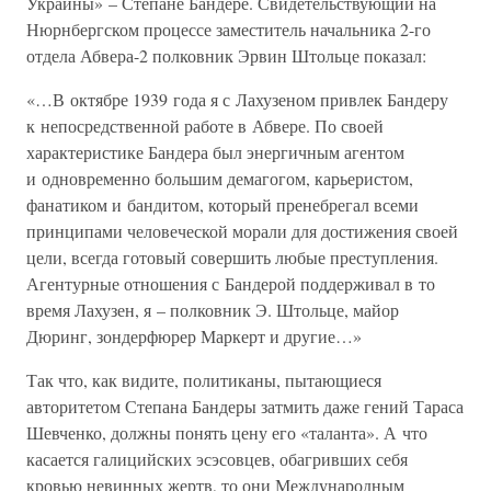
Украины» – Степане Бандере. Свидетельствующий на
Нюрнбергском процессе заместитель начальника 2-го
отдела Абвера-2 полковник Эрвин Штольце показал:
«…В октябре 1939 года я с Лахузеном привлек Бандеру
к непосредственной работе в Абвере. По своей
характеристике Бандера был энергичным агентом
и одновременно большим демагогом, карьеристом,
фанатиком и бандитом, который пренебрегал всеми
принципами человеческой морали для достижения своей
цели, всегда готовый совершить любые преступления.
Агентурные отношения с Бандерой поддерживал в то
время Лахузен, я – полковник Э. Штольце, майор
Дюринг, зондерфюрер Маркерт и другие…»
Так что, как видите, политиканы, пытающиеся
авторитетом Степана Бандеры затмить даже гений Тараса
Шевченко, должны понять цену его «таланта». А что
касается галицийских эсэсовцев, обагривших себя
кровью невинных жертв, то они Международным