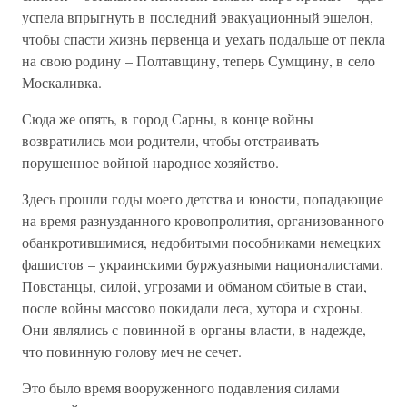
успела впрыгнуть в последний эвакуационный эшелон,
чтобы спасти жизнь первенца и уехать подальше от пекла
на свою родину – Полтавщину, теперь Сумщину, в село
Москаливка.
Сюда же опять, в город Сарны, в конце войны
возвратились мои родители, чтобы отстраивать
порушенное войной народное хозяйство.
Здесь прошли годы моего детства и юности, попадающие
на время разнузданного кровопролития, организованного
обанкротившимися, недобитыми пособниками немецких
фашистов – украинскими буржуазными националистами.
Повстанцы, силой, угрозами и обманом сбитые в стаи,
после войны массово покидали леса, хутора и схроны.
Они являлись с повинной в органы власти, в надежде,
что повинную голову меч не сечет.
Это было время вооруженного подавления силами