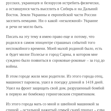
русских, украинцев и белорусов истребить физически,
а оставшуюся часть выселить в Сибирь и на Дальний
Восток. Земли Украины и европейской части России
заселить немцами. Ни о какой «незалежной» Украине
и речи не могло быть.
Писать на эту тему я имею право еще и потому, что
родился в самом эпицентре страшных событий того
неспокойного времени. Моей малой родиной было, есть
и будет милое Полесье и город Сарны, в котором мне
суждено было появиться в сороковые-роковые – за год до
войны.
В этом городе жили мои родители. Из этого города отец,
машинист паровоза, ушел в поездку длиной в 1418 дней.
Ушел на фронт защищать свой дом, разрушенный бомбой
в первую же бомбежку геринговским стервятником.
Из этого города мать со мной и швейной машинкой за
спиной – остальной нажитый семьей скарб пропал – едва