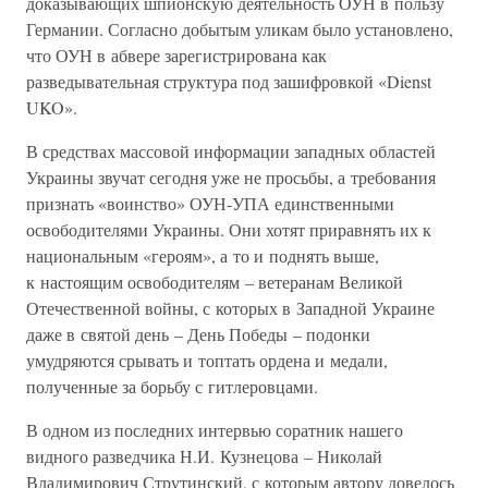
доказывающих шпионскую деятельность ОУН в пользу
Германии. Согласно добытым уликам было установлено,
что ОУН в абвере зарегистрирована как
разведывательная структура под зашифровкой «Dienst
UKO».
В средствах массовой информации западных областей
Украины звучат сегодня уже не просьбы, а требования
признать «воинство» ОУН-УПА единственными
освободителями Украины. Они хотят приравнять их к
национальным «героям», а то и поднять выше,
к настоящим освободителям – ветеранам Великой
Отечественной войны, с которых в Западной Украине
даже в святой день – День Победы – подонки
умудряются срывать и топтать ордена и медали,
полученные за борьбу с гитлеровцами.
В одном из последних интервью соратник нашего
видного разведчика Н.И. Кузнецова – Николай
Владимирович Струтинский, с которым автору довелось