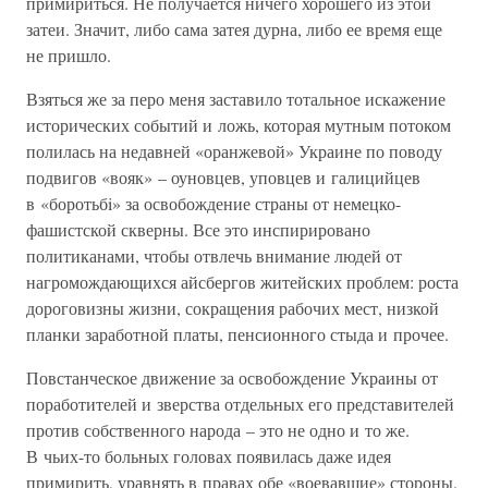
примириться. Не получается ничего хорошего из этой
затеи. Значит, либо сама затея дурна, либо ее время еще
не пришло.
Взяться же за перо меня заставило тотальное искажение
исторических событий и ложь, которая мутным потоком
полилась на недавней «оранжевой» Украине по поводу
подвигов «вояк» – оуновцев, уповцев и галицийцев
в «боротьбi» за освобождение страны от немецко-
фашистской скверны. Все это инспирировано
политиканами, чтобы отвлечь внимание людей от
нагромождающихся айсбергов житейских проблем: роста
дороговизны жизни, сокращения рабочих мест, низкой
планки заработной платы, пенсионного стыда и прочее.
Повстанческое движение за освобождение Украины от
поработителей и зверства отдельных его представителей
против собственного народа – это не одно и то же.
В чьих-то больных головах появилась даже идея
примирить, уравнять в правах обе «воевавшие» стороны.