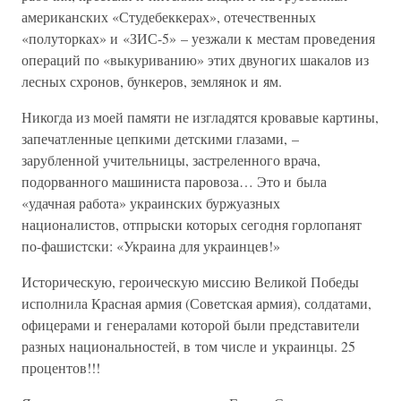
американских «Студебеккерах», отечественных
«полуторках» и «ЗИС-5» – уезжали к местам проведения
операций по «выкуриванию» этих двуногих шакалов из
лесных схронов, бункеров, землянок и ям.
Никогда из моей памяти не изгладятся кровавые картины,
запечатленные цепкими детскими глазами, –
зарубленной учительницы, застреленного врача,
подорванного машиниста паровоза… Это и была
«удачная работа» украинских буржуазных
националистов, отпрыски которых сегодня горлопанят
по-фашистски: «Украина для украинцев!»
Историческую, героическую миссию Великой Победы
исполнила Красная армия (Советская армия), солдатами,
офицерами и генералами которой были представители
разных национальностей, в том числе и украинцы. 25
процентов!!!