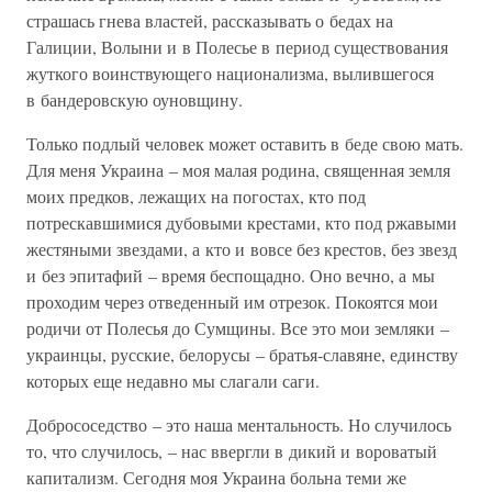
страшась гнева властей, рассказывать о бедах на
Галиции, Волыни и в Полесье в период существования
жуткого воинствующего национализма, вылившегося
в бандеровскую оуновщину.
Только подлый человек может оставить в беде свою мать.
Для меня Украина – моя малая родина, священная земля
моих предков, лежащих на погостах, кто под
потрескавшимися дубовыми крестами, кто под ржавыми
жестяными звездами, а кто и вовсе без крестов, без звезд
и без эпитафий – время беспощадно. Оно вечно, а мы
проходим через отведенный им отрезок. Покоятся мои
родичи от Полесья до Сумщины. Все это мои земляки –
украинцы, русские, белорусы – братья-славяне, единству
которых еще недавно мы слагали саги.
Добрососедство – это наша ментальность. Но случилось
то, что случилось, – нас ввергли в дикий и вороватый
капитализм. Сегодня моя Украина больна теми же