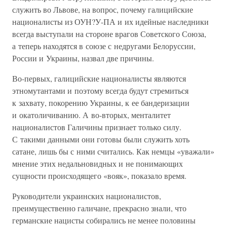
служить во Львове, на вопрос, почему галицийские
националисты из ОУН?У-ПА и их идейные наследники
всегда выступали на стороне врагов Советского Союза,
а теперь находятся в союзе с недругами Белоруссии,
России и Украины, назвал две причины.
Во-первых, галицийские националисты являются
этномутантами и поэтому всегда будут стремиться
к захвату, покорению Украины, к ее бандеризации
и окатоличиванию. А во-вторых, менталитет
националистов Галичины признает только силу.
С такими данными они готовы были служить хоть
сатане, лишь бы с ними считались. Как немцы «уважали»
мнение этих недальновидных и не понимающих
сущности происходящего «вояк», показало время.
Руководители украинских националистов,
преимущественно галичане, прекрасно знали, что
германские нацисты собирались не менее половины