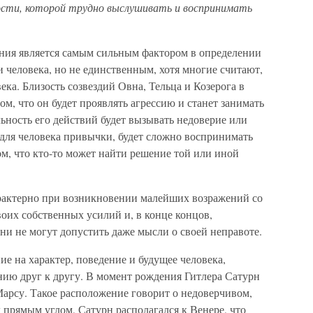
ости, которой трудно выслушивать и воспринимать
ния является самым сильным фактором в определении
 человека, но не единственным, хотя многие считают,
ека. Близость созвездий Овна, Тельца и Козерога в
м, что он будет проявлять агрессию и станет занимать
ость его действий будет вызывать недоверие или
к для человека привычки, будет сложно воспринимать
м, что кто-то может найти решение той или иной
рактерно при возникновении малейших возражений со
их собственных усилий и, в конце концов,
они не могут допустить даже мысли о своей неправоте.
е на характер, поведение и будущее человека,
нию друг к другу. В момент рождения Гитлера Сатурн
арсу. Такое расположение говорит о недоверчивом,
д прямым углом, Сатурн располагался к Венере, что