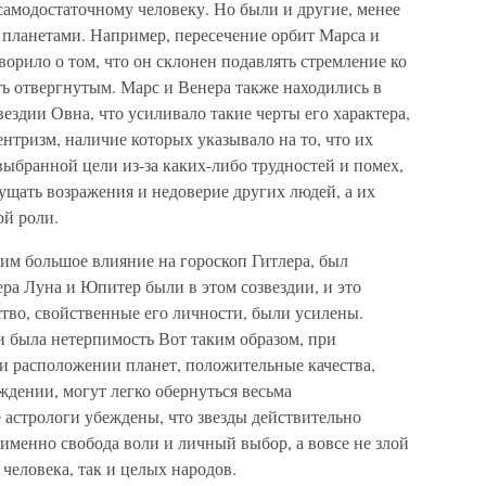
 самодостаточному человеку. Но были и другие, менее
планетами. Например, пересечение орбит Марса и
орило о том, что он склонен подавлять стремление ко
ь отвергнутым. Марс и Венера также находились в
ездии Овна, что усиливало такие черты его характера,
ентризм, наличие которых указывало на то, что их
 выбранной цели из-за каких-либо трудностей и помех,
мущать возражения и недоверие других людей, а их
ой роли.
им большое влияние на гороскоп Гитлера, был
ера Луна и Юпитер были в этом созвездии, и это
ство, свойственные его личности, были усилены.
и была нетерпимость Вот таким образом, при
 и расположении планет, положительные качества,
ждении, могут легко обернуться весьма
астрологи убеждены, что звезды действительно
 именно свобода воли и личный выбор, а вовсе не злой
 человека, так и целых народов.