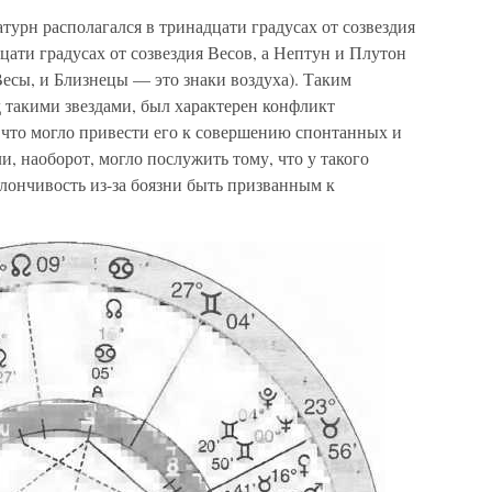
турн располагался в тринадцати градусах от созвездия
цати градусах от созвездия Весов, а Нептун и Плутон
Весы, и Близнецы — это знаки воздуха). Таким
д такими звездами, был характерен конфликт
 что могло привести его к совершению спонтанных и
, наоборот, могло послужить тому, что у такого
клончивость из-за боязни быть призванным к