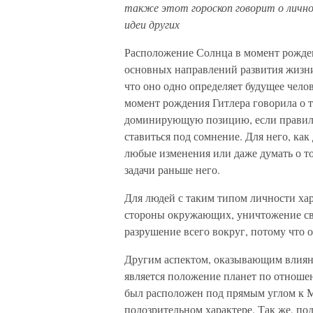
также этот гороскоп говорит о личн
идеи других
Расположение Солнца в момент рожде
основных направлений развития жизни
что оно одно определяет будущее челов
момент рождения Гитлера говорила о то
доминирующую позицию, если правильн
ставиться под сомнение. Для него, ка
любые изменения или даже думать о то
задачи раньше него.
Для людей с таким типом личности ха
стороны окружающих, уничтожение сво
разрушение всего вокруг, потому что 
Другим аспектом, оказывающим влияни
является положение планет по отноше
был расположен под прямым углом к М
подозрительном характере. Так же, по