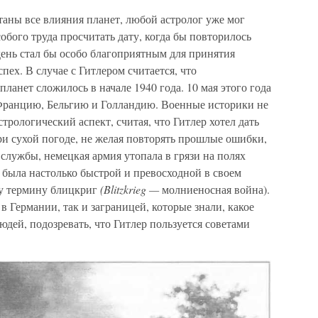
таны все влияния планет, любой астролог уже мог
обого труда просчитать дату, когда бы повторилось
день стал бы особо благоприятным для принятия
ех. В случае с Гитлером считается, что
ланет сложилось в начале 1940 года. 10 мая этого года
Францию, Бельгию и Голландию. Военные историки не
трологический аспект, считая, что Гитлер хотел дать
ри сухой погоде, не желая повторять прошлые ошибки,
 службы, немецкая армия утопала в грязи на полях
 была настолько быстрой и превосходной в своем
му термину блицкриг
(Blitzkrieg —
молниеносная война).
в Германии, так и заграницей, которые знали, какое
юдей, подозревать, что Гитлер пользуется советами