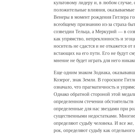
культовому лидеру и, в любом случае,
положительные влияния, оказываемые 
Венеры в момент рождения Гитлера гов
всеобщему признанию из-за страха быт
созвездии Тельца, а Меркурий — в созв
как упрямство, непреклонность и эгоц
носитель не сдастся и не откажется от
встающих на его пути. Его не будут с
мнение не будет играть для него никак
Еще одним знаком Зодиака, оказывавш
Козерог, знак Земли. В гороскопе Гитл
означало, что прагматичность и упрям
Однако обратной стороной этой медал
определенном стечении обстоятельств
определенные для нас звездами при ро
существенными недостатками. Многие 
определяют судьбу человека. И все же,
рок, определяют судьбу как отдельного