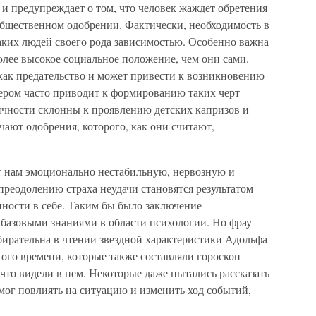
 и предупреждает о том, что человек жаждет обретения
общественном одобрении. Фактически, необходимость в
аких людей своего рода зависимостью. Особенно важна
более высокое социальное положение, чем они сами.
как предательство и может привести к возникновению
ером часто приводит к формированию таких черт
личности склонны к проявлению детских капризов и
чают одобрения, которого, как они считают,
ет нам эмоционально нестабильную, нервозную и
преодолению страха неудачи становятся результатом
нности в себе. Таким бы было заключение
 базовыми знаниями в области психологии. Но фрау
збирательна в чтении звездной характеристики Адольфа
того времени, которые также составляли гороскоп
 что видели в нем. Некоторые даже пытались рассказать
мог повлиять на ситуацию и изменить ход событий,