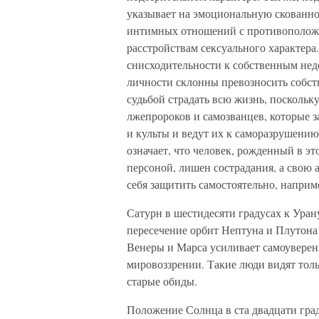
указывает на эмоциональную скованнос
интимных отношений с противоположн
расстройствам сексуального характера.
снисходительности к собственным нед
личности склонны превозносить собств
судьбой страдать всю жизнь, посколь
лжепророков и самозванцев, которые з
и культы и ведут их к саморазрушени
означает, что человек, рожденный в эт
персоной, лишен сострадания, а свою 
себя защитить самостоятельно, наприм
Сатурн в шестидесяти градусах к Уран
пересечение орбит Нептуна и Плутона 
Венеры и Марса усиливает самоуверенн
мировоззрении. Такие люди видят тол
старые обиды.
Положение Солнца в ста двадцати гра