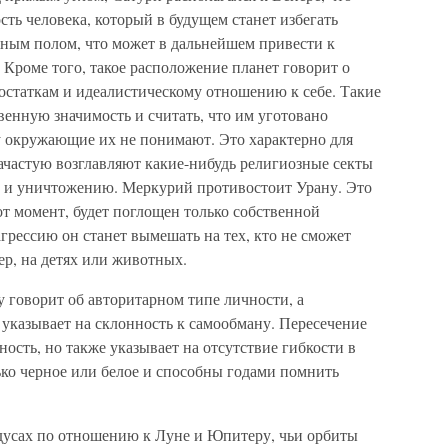
ть человека, который в будущем станет избегать
ым полом, что может в дальнейшем привести к
 Кроме того, такое расположение планет говорит о
остаткам и идеалистическому отношению к себе. Такие
енную значимость и считать, что им уготовано
ку окружающие их не понимают. Это характерно для
ачастую возглавляют какие-нибудь религиозные секты
ю и уничтожению. Меркурий противостоит Урану. Это
от момент, будет поглощен только собственной
агрессию он станет вымешать на тех, кто не сможет
ер, на детях или животных.
у говорит об авторитарном типе личности, а
указывает на склонность к самообману. Пересечение
ость, но также указывает на отсутствие гибкости в
ько черное или белое и способны годами помнить
дусах по отношению к Луне и Юпитеру, чьи орбиты