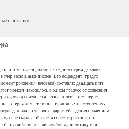
нные нацистами
ера
ил о том, что он родился в период перехода знака
 Гитлер весьма амбициозен. Его асцендент (градус
в момент рождения человека) составлю двадцать пять
 этот момент находилось в одном градусе от созвездия
орило, что для человека, рожденного в этот период
тве, актерском мастерстве, публичных выступлениях
награждал такого человека даром убеждения и умением
ямую не сказала об этом в своем гороскопе, но
и быть свойственны величайшему политику или